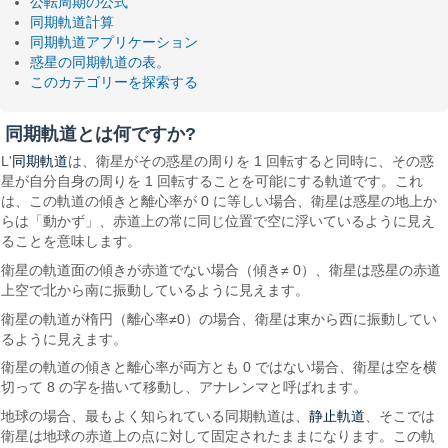
公転周期の公式
同期軌道計算
同期軌道アプリケーション
惑星の同期軌道の表。
このカテゴリーを探索する
同期軌道とは何ですか?
同期軌道
L'
は、衛星がその惑星の周りを 1 回転すると同時に、その惑
星が自分自身の周りを 1 回転することを可能にする軌道です。これ
は、この軌道の傾きと離心率が 0 に等しい場合、衛星は惑星の地上か
らは「動かず」、赤道上の常に同じ位置で空に浮いているように見え
ることを意味します。
衛星の軌道面の傾きが赤道でない場合（傾き≠ 0）、衛星は惑星の赤道
上空で北から南に振動しているように見えます。
衛星の軌道が楕円（離心率≠0）の場合、衛星は東から西に振動してい
るように見えます。
衛星の軌道の傾きと離心率が両方とも 0 ではない場合、衛星は空を横
切って 8 の字を描いて移動し、アナレンマと呼ばれます。
静止軌道
地球の場合、最もよく知られている同期軌道は、
、そこでは
衛星は地球の赤道上の点に対して固定されたままになります。この軌