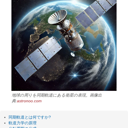
地球の周りを同期軌道にある衛星の表現。画像出
典:
astronoo.com
同期軌道とは何ですか?
軌道力学の原理