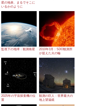
星の地表、まるでそこに
いるかのように
監視下の地球：観測衛星
2010年3月：SDO観測所
が捉えた火の輪
2025年の宇宙探査機の位
観測の巨人：世界最大の
置
地上望遠鏡