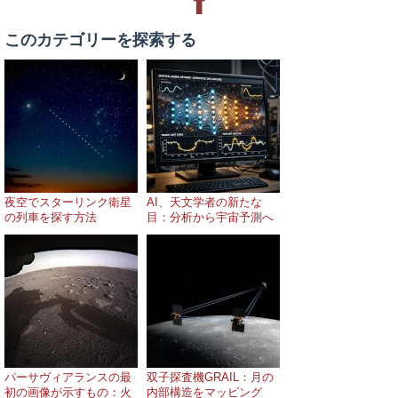
⬆
このカテゴリーを探索する
夜空でスターリンク衛星
AI、天文学者の新たな
の列車を探す方法
目：分析から宇宙予測へ
パーサヴィアランスの最
双子探査機GRAIL：月の
初の画像が示すもの：火
内部構造をマッピング