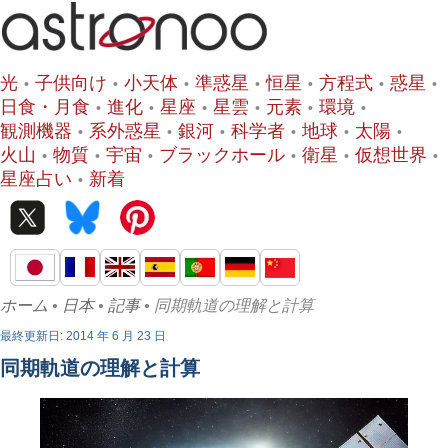
光
子供向け
小天体
準惑星
恒星
方程式
惑星
日食・月食
進化
星座
星雲
元素
環境
観測機器
系外惑星
銀河
科学者
地球
太陽
火山
物質
宇宙
ブラックホール
衛星
仮想世界
星座占い
新着
ホーム
•
日本
•
記事
• 同期軌道の理解と計算
最終更新日: 2014 年 6 月 23 日
同期軌道の理解と計算