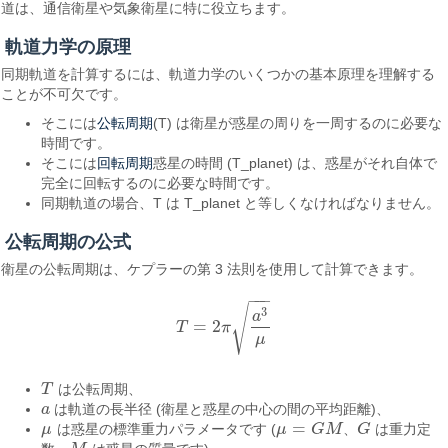
道は、通信衛星や気象衛星に特に役立ちます。
軌道力学の原理
同期軌道を計算するには、軌道力学のいくつかの基本原理を理解する
ことが不可欠です。
公転周期
そこには
(T) は衛星が惑星の周りを一周するのに必要な
時間です。
回転周期
そこには
惑星の時間 (T_planet) は、惑星がそれ自体で
完全に回転するのに必要な時間です。
同期軌道の場合、T は T_planet と等しくなければなりません。
公転周期の公式
衛星の公転周期は、ケプラーの第 3 法則を使用して計算できます。
−
−
−
√
3
a
=
2
T
π
T
=
2
π
a
3
μ
μ
T
は公転周期、
T
a
は軌道の長半径 (衛星と惑星の中心の間の平均距離)、
a
=
μ
は惑星の標準重力パラメータです (
μ
G
M
、
G
は重力定
μ
μ
=
G
M
G