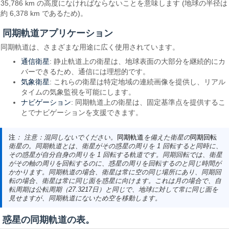
35,786 km の高度になければならないことを意味します (地球の半径は
約 6,378 km であるため)。
同期軌道アプリケーション
同期軌道は、さまざまな用途に広く使用されています。
通信衛星
: 静止軌道上の衛星は、地球表面の大部分を継続的にカ
バーできるため、通信には理想的です。
気象衛星
: これらの衛星は特定地域の連続画像を提供し、リアル
タイムの気象監視を可能にします。
ナビゲーション
: 同期軌道上の衛星は、固定基準点を提供するこ
とでナビゲーションを支援できます。
注
： 注意：混同しないでください。
同期軌道
を備えた衛星の
同期回転
衛星の。同期軌道とは、衛星がその惑星の周りを 1 回転すると同時に、
その惑星が自分自身の周りを 1 回転する軌道です。同期回転では、衛星
がその軸の周りを回転するのに、惑星の周りを回転するのと同じ時間が
かかります。同期軌道の場合、衛星は常に空の同じ場所にあり、同期回
転の場合、衛星は常に同じ面を惑星に向けます。これは月の場合で、自
転周期は公転周期（27.3217日）と同じで、地球に対して常に同じ面を
見せますが、同期軌道にないため空を移動します。
惑星の同期軌道の表。