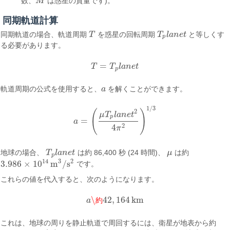
数、
M
は惑星の質量です)。
M
同期軌道計算
同期軌道の場合、軌道周期
T
を惑星の回転周期
T
l
a
n
e
t
と等しくす
T
T
p
l
a
n
e
t
p
る必要があります。
=
T
T
l
a
n
e
t
T
=
T
p
l
a
n
e
t
p
軌道周期の公式を使用すると、
a
を解くことができます。
a
1
/
3
(
)
2
μ
T
l
a
n
e
t
p
=
a
a
=
(
μ
T
p
l
a
n
e
t
2
4
π
2
)
1
/
3
2
4
π
地球の場合、
T
l
a
n
e
t
は約 86,400 秒 (24 時間)、
μ
は約
T
p
l
a
n
e
t
μ
p
14
3
2
3.986
×
10
m
/
s
です。
3.986
×
10
14
m
3
/
s
2
これらの値を代入すると、次のようになります。
\
42
,
164
km
a
約
a
\約
42
,
164
km
これは、地球の周りを静止軌道で周回するには、衛星が地表から約