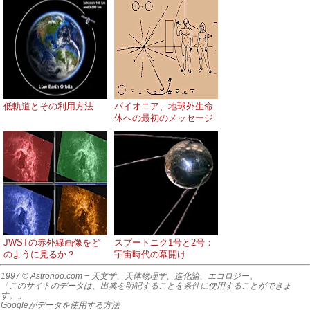
低軌道とその利用方法
パイオニア、地球外生命
体への最初のメッセージ
JWSTの赤外線画像をど
スプートニク1号と2号：
のように見るか？
宇宙時代の幕開け
1997 © Astronoo.com
− 天文学、天体物理学、進化論、エコロジー。
「このサイトのデータは、出典を明記することを条件に使用することができま
す。」
Googleがデータを使用する方法