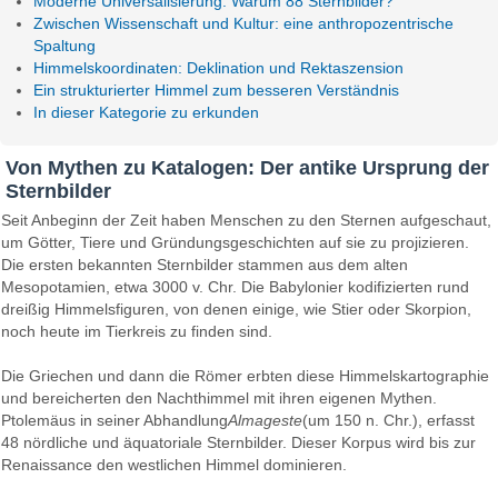
Moderne Universalisierung: Warum 88 Sternbilder?
Zwischen Wissenschaft und Kultur: eine anthropozentrische
Spaltung
Himmelskoordinaten: Deklination und Rektaszension
Ein strukturierter Himmel zum besseren Verständnis
In dieser Kategorie zu erkunden
Von Mythen zu Katalogen: Der antike Ursprung der
Sternbilder
Seit Anbeginn der Zeit haben Menschen zu den Sternen aufgeschaut,
um Götter, Tiere und Gründungsgeschichten auf sie zu projizieren.
Die ersten bekannten Sternbilder stammen aus dem alten
Mesopotamien, etwa 3000 v. Chr. Die Babylonier kodifizierten rund
dreißig Himmelsfiguren, von denen einige, wie Stier oder Skorpion,
noch heute im Tierkreis zu finden sind.
Die Griechen und dann die Römer erbten diese Himmelskartographie
und bereicherten den Nachthimmel mit ihren eigenen Mythen.
Ptolemäus in seiner Abhandlung
Almageste
(um 150 n. Chr.), erfasst
48 nördliche und äquatoriale Sternbilder. Dieser Korpus wird bis zur
Renaissance den westlichen Himmel dominieren.