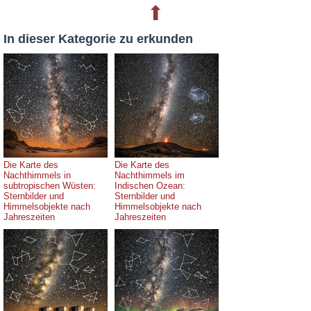
⬆
In dieser Kategorie zu erkunden
Die Karte des
Die Karte des
Nachthimmels in
Nachthimmels im
subtropischen Wüsten:
Indischen Ozean:
Sternbilder und
Sternbilder und
Himmelsobjekte nach
Himmelsobjekte nach
Jahreszeiten
Jahreszeiten