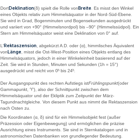
Deklination
Breite
Dort
(δ) spielt die Rolle von
. Es misst den Winkel
eines Objekts relativ zum Himmelsäquator in der Nord-Süd-Ebene.
Sie wird in Grad, Bogenminuten und Bogensekunden ausgedrückt
und variiert von +90° (Himmelsnordpol) bis –90° (Himmelssüdpol). Ein
Stern am Himmelsäquator weist eine Deklination von 0° auf.
Rektaszension
L'
, abgekürzt A.D. oder (α), himmlisches Äquivalent
Länge
von
, misst die Ost-West-Position eines Objekts entlang des
Himmelsäquators, jedoch in einer Winkeleinheit basierend auf der
Zeit. Sie wird in Stunden, Minuten und Sekunden (1h = 15°)
ausgedrückt und reicht von 0ʰ bis 24ʰ.
Der Ausgangspunkt des rechten Aufstiegs ist
Frühlingspunkt
(oder
Gammapunkt, ♈︎), also der Schnittpunkt zwischen dem
Himmelsäquator und der Ekliptik zum Zeitpunkt der März-
Tagundnachtgleiche. Von diesem Punkt aus nimmt die Rektaszension
nach Osten zu.
Die Koordinaten (α, δ) sind für ein Himmelsobjekt fest (außer
Präzession oder Eigenbewegung) und ermöglichen die präzise
Ausrichtung eines Instruments. Sie sind in Sternkatalogen und in
astronomischen Datenbanken von grundlegender Bedeutung.