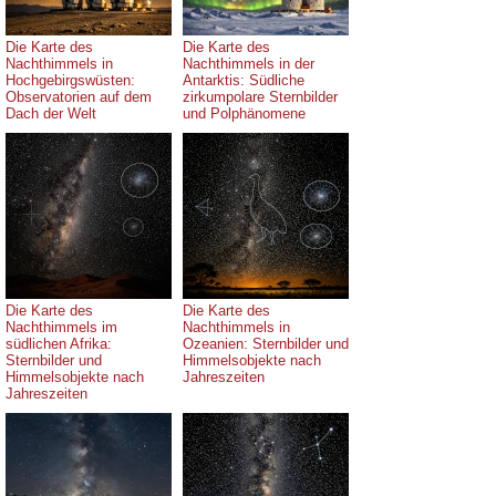
Die Karte des
Die Karte des
Nachthimmels in
Nachthimmels in der
Hochgebirgswüsten:
Antarktis: Südliche
Observatorien auf dem
zirkumpolare Sternbilder
Dach der Welt
und Polphänomene
Die Karte des
Die Karte des
Nachthimmels im
Nachthimmels in
südlichen Afrika:
Ozeanien: Sternbilder und
Sternbilder und
Himmelsobjekte nach
Himmelsobjekte nach
Jahreszeiten
Jahreszeiten