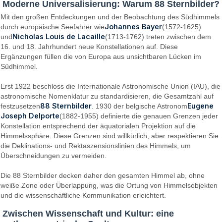
Moderne Universalisierung: Warum 88 Sternbilder?
Mit den großen Entdeckungen und der Beobachtung des Südhimmels
Johannes Bayer
durch europäische Seefahrer wie
(1572-1625)
Nicholas Louis de Lacaille
und
(1713-1762) treten zwischen dem
16. und 18. Jahrhundert neue Konstellationen auf. Diese
Ergänzungen füllen die von Europa aus unsichtbaren Lücken im
Südhimmel.
Erst 1922 beschloss die Internationale Astronomische Union (IAU), die
astronomische Nomenklatur zu standardisieren, die Gesamtzahl auf
88 Sternbilder
Eugene
festzusetzen
. 1930 der belgische Astronom
Joseph Delporte
(1882-1955) definierte die genauen Grenzen jeder
Konstellation entsprechend der äquatorialen Projektion auf die
Himmelssphäre. Diese Grenzen sind willkürlich, aber respektieren Sie
die Deklinations- und Rektaszensionslinien des Himmels, um
Überschneidungen zu vermeiden.
Die 88 Sternbilder decken daher den gesamten Himmel ab, ohne
weiße Zone oder Überlappung, was die Ortung von Himmelsobjekten
und die wissenschaftliche Kommunikation erleichtert.
Zwischen Wissenschaft und Kultur: eine