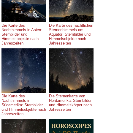
Die Karte des
Die Karte des nächtlichen
Nachthimmels in Asien:
Sternenhimmels am
Sternbilder und
Äquator: Sternbilder und
Himmelsobjekte nach
Himmelsobjekte nach
Jahreszeiten
Jahreszeiten
Die Karte des
Die Sternenkarte von
Nachthimmels in
Nordamerika: Sternbilder
Südamerika: Sternbilder
und Himmelskörper nach
und Himmelsobjekte nach
Jahreszeiten
Jahreszeiten