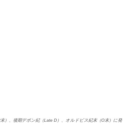
）、後期デボン紀（Late D）、オルドビス紀末（O末）に発