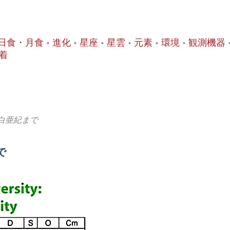
日食・月食
進化
星座
星雲
元素
環境
観測機器
着
白亜紀まで
で