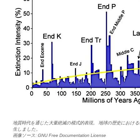
地質時代を通じた大量絶滅の模式的表現。 地球の歴史における5
生しました。
画像ソース: GNU Free Documentation License