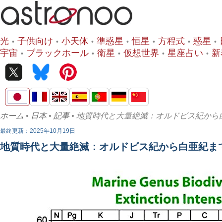
光
子供向け
小天体
準惑星
恒星
方程式
惑星
宇宙
ブラックホール
衛星
仮想世界
星座占い
新
ホーム
•
日本
•
記事
• 地質時代と大量絶滅：オルドビス紀から
最終更新：2025年10月19日
地質時代と大量絶滅：オルドビス紀から白亜紀ま