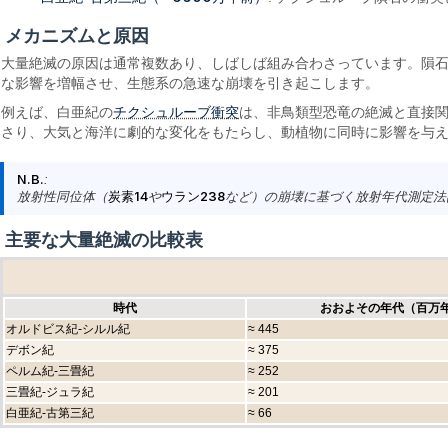
メカニズムと原因
大量絶滅の原因は通常複数あり、しばしば組み合わさっています。隕
な影響を増幅させ、生態系の急速な崩壊を引き起こします。
チクシュルーブ衝突
例えば、白亜紀の
は、非鳥類型恐竜の絶滅と直接関
さり、大気と海洋に劇的な変化をもたらし、動植物に同時に影響を与
N.B.
:
放射性同位体（
炭素14
や
ウラン238
など）の崩壊に基づく放射年代測定法
主要な大量絶滅の比較表
時代
おおよその年代（百万
オルドビス紀-シルル紀
≈ 445
デボン紀
≈ 375
ペルム紀-三畳紀
≈ 252
三畳紀-ジュラ紀
≈ 201
白亜紀-古第三紀
≈ 66