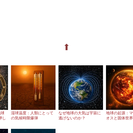
⬆
地球
湿球温度：人類にとって
なぜ地球の大気は宇宙に
地球の起源：マ
押し
の気候時限爆弾
逃げないのか？
オスと固体世界