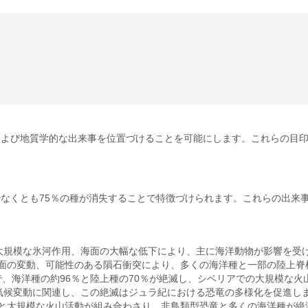
的および地質学的な出来事を位置づけることを可能にします。これらの目
なくとも75％の種が消失することで特徴づけられます。これらの出来
と大規模な氷河作用、海面の大幅な低下により、主に海洋動物が影響を受
海面の変動、可能性のある隕石衝突により、多くの海洋種と一部の陸上
滅で、海洋種の約96％と陸上種の70％が絶滅し、シベリアでの大規模な
な気候変動に関連し、この絶滅はジュラ紀における恐竜の多様化を促進し
突と大規模な火山活動が組み合わさり、非鳥類型恐竜と多くの海洋種が絶