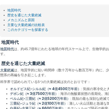
地質時代
歴史を通じた大量絶滅
メカニズムと原因
主要な大量絶滅の比較表
このカテゴリーを探索する
地質時代
地質時代
は、約45.7億年にわたる地球の年代スケール上で、生物学
す。
歴史を通じた大量絶滅
大量絶滅
は、地質学的に短い時間枠（数十万年から数百万年）内に、少
態系の再編を引き起こします。
科学界で認められている5つの大量絶滅は次のとおりです：
オルドビス紀-シルル紀（≈ 4億4500万年前）
: 気候の寒冷化
デボン紀（≈ 3億7500万年前）
: 海洋の無酸素状態の長期化、
ペルム紀-三畳紀（≈ 2億5200万年前）
: 既知の最も深刻な絶
三畳紀-ジュラ紀（≈ 2億100万年前）
: 激しい火山活動と急速
白亜紀-古第三紀（≈ 6600万年前）
: チクシュルーブ隕石の衝