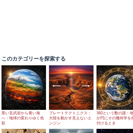
このカテゴリーを探索する
黒い玄武岩から青い海
プレートテクトニクス：
360という数の謎：
へ：地球の変わりゆく色
大陸を動かす見えないエ
が円にその幾何学を
彩
ンジン
付けるとき