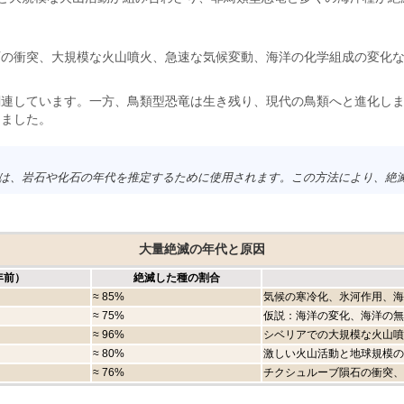
石の衝突、大規模な火山噴火、急速な気候変動、海洋の化学組成の変化
連しています。一方、鳥類型恐竜は生き残り、現代の鳥類へと進化しま
えました。
は、岩石や化石の年代を推定するために使用されます。この方法により、絶
大量絶滅の年代と原因
年前）
絶滅した種の割合
≈ 85%
気候の寒冷化、氷河作用、海
≈ 75%
仮説：海洋の変化、海洋の無
≈ 96%
シベリアでの大規模な火山噴
≈ 80%
激しい火山活動と地球規模の
≈ 76%
チクシュルーブ隕石の衝突、