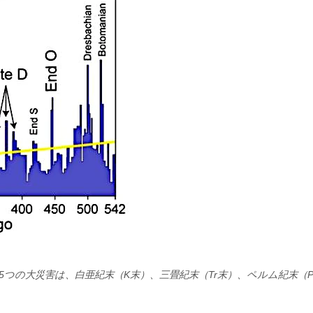
つの大災害は、白亜紀末（K末）、三畳紀末（Tr末）、ペルム紀末（P末