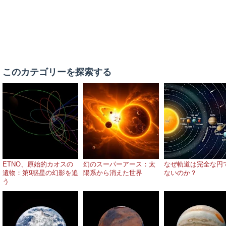
このカテゴリーを探索する
ETNO、原始的カオスの
幻のスーパーアース：太
なぜ軌道は完全な円
遺物：第9惑星の幻影を追
陽系から消えた世界
ないのか？
う