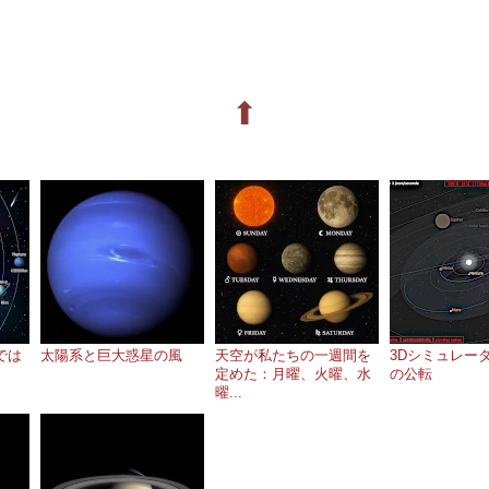
⬆
では
太陽系と巨大惑星の風
天空が私たちの一週間を
3Dシミュレー
定めた：月曜、火曜、水
の公転
曜...