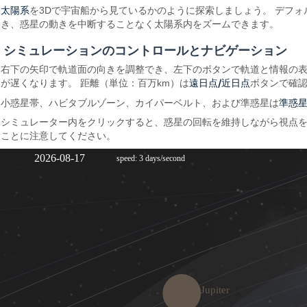
太陽系
を3Dで宇宙船から見ているかのように探索しましょう。 デフ
き、惑星の動きを中断することなく太陽系内をズームできます。
シミュレーションのコントロールとナビゲーション
右下の矢印で軌道面の向きを調整でき、左下のボタンで軌道と情報の表
遠日点/近日点
が遅くなります。 距離（単位：百万km）は
ボタンで確
準惑
小惑星帯、ハビタブルゾーン、カイパーベルト、および準惑星は
シミュレーター内をクリックすると、惑星の回転を維持しながら視点を
ことに注意してください。