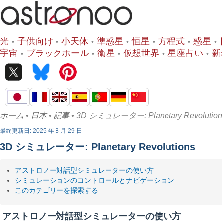
光
子供向け
小天体
準惑星
恒星
方程式
惑星
宇宙
ブラックホール
衛星
仮想世界
星座占い
新
ホーム
•
日本
•
記事
• 3D シミュレーター: Planetary Revolution
最終更新日: 2025 年 8 月 29 日
3D シミュレーター: Planetary Revolutions
アストロノー対話型シミュレーターの使い方
シミュレーションのコントロールとナビゲーション
このカテゴリーを探索する
アストロノー対話型シミュレーターの使い方