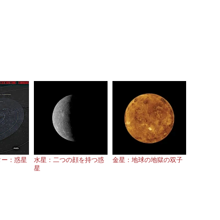
ター：惑星
水星：二つの顔を持つ惑
金星：地球の地獄の双子
星