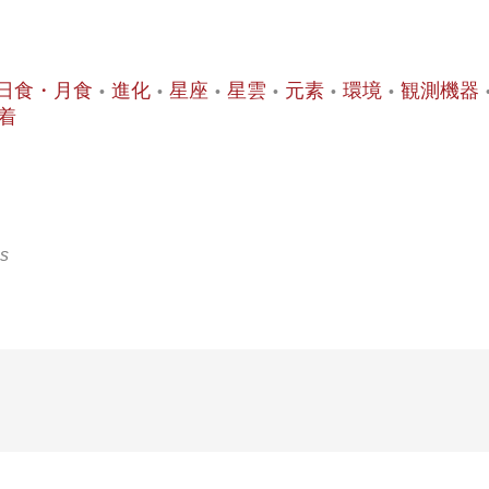
日食・月食
進化
星座
星雲
元素
環境
観測機器
着
s