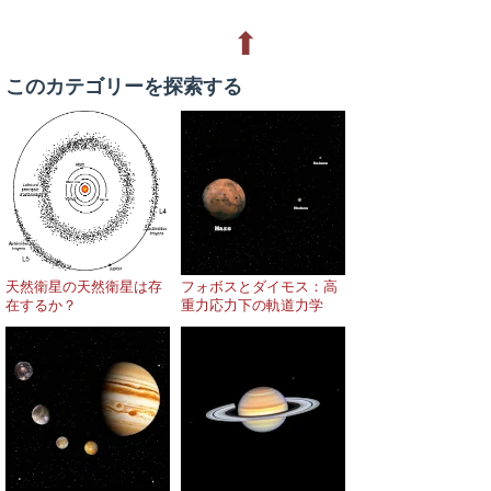
⬆
このカテゴリーを探索する
天然衛星の天然衛星は存
フォボスとダイモス：高
在するか？
重力応力下の軌道力学