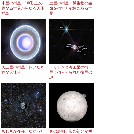
木星の衛星：100以上の
土星の衛星：微生物の生
異なる世界からなる天体
命を宿す可能性のある世
群島
界
天王星の衛星：傾いた奇
トリトンと海王星の衛
妙な天体群
星：捕らえられた衛星の
謎
もし月が存在しなかった
月の裏側：影の部分が明