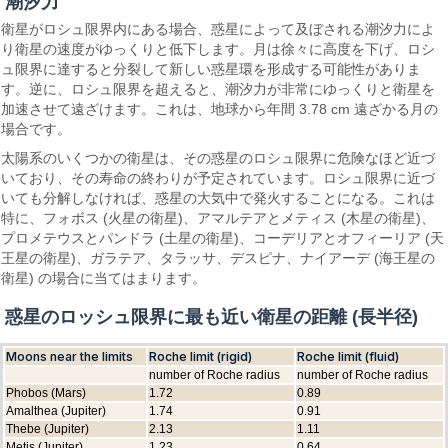
潮汐力
衛星がロシュ限界内にある場合、惑星によって及ぼされる潮汐力によ
り衛星の速度がゆっくりと低下します。月は徐々に高度を下げ、ロシ
ュ限界に達すると分裂して新しい惑星環を形成する可能性がありま
す。逆に、ロシュ限界を超えると、潮汐力が非常にゆっくりと衛星を
加速させて遠ざけます。これは、地球から年間 3.78 cm 遠ざかる月の
場合です。
太陽系のいくつかの衛星は、その惑星のロシュ限界に危険なほど近づ
いており、その寿命の終わりが予定されています。ロシュ限界に近づ
いても分解しなければ、惑星の大気中で発火することになる。これは
特に、フォボス (火星の衛星)、アマルテアとメティス (木星の衛星)、
プロメテウスとパンドラ (土星の衛星)、コーデリアとオフィーリア (天
王星の衛星)、ガラテア、タラッサ、デスピナ、ナイアーデ (海王星の
衛星) の場合に当てはまります。
惑星のロッシュ限界に最も近い衛星の距離 (長半径)
Moons near the limits
Roche limit (rigid)
Roche limit (fluid)
number of Roche radius
number of Roche radius
Phobos (Mars)
1.72
0.89
Amalthea (Jupiter)
1.74
0.91
Thebe (Jupiter)
2.13
1.11
Metis (Jupiter)
1.23
0.64