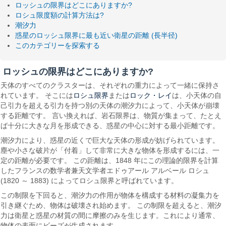
ロッシュの限界はどこにありますか?
ロシュ限度額の計算方法は?
潮汐力
惑星のロッシュ限界に最も近い衛星の距離 (長半径)
このカテゴリーを探索する
ロッシュの限界はどこにありますか?
天体のすべてのクラスターは、それぞれの重力によって一緒に保持さ
ロシュ限界
ロック・レイ
れています。 そこには
または
は、小天体の自
己引力を超える引力を持つ別の天体の潮汐力によって、小天体が崩壊
する距離です。 言い換えれば、岩石限界は、物質が集まって、たとえ
ば十分に大きな月を形成できる、惑星の中心に対する最小距離です。
潮汐力により、惑星の近くで巨大な天体の形成が妨げられています。
塵や小さな破片が「付着」して非常に大きな物体を形成するには、一
定の距離が必要です。 この距離は、1848 年にこの理論的限界を計算
したフランスの数学者兼天文学者エドゥアール アルベール ロシュ
(1820 ～ 1883) によってロシュ限界と呼ばれています。
この制限を下回ると、潮汐力の作用が物体を構成する材料の凝集力を
引き継ぐため、物体は破壊され始めます。 この制限を超えると、潮汐
力は衛星と惑星の材質の間に摩擦のみを生じます。これにより通常、
物体の表面にビーズが生成されます。