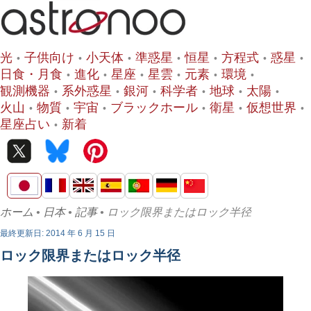
光
子供向け
小天体
準惑星
恒星
方程式
惑星
日食・月食
進化
星座
星雲
元素
環境
観測機器
系外惑星
銀河
科学者
地球
太陽
火山
物質
宇宙
ブラックホール
衛星
仮想世界
星座占い
新着
ホーム
•
日本
•
記事
• ロック限界またはロック半径
最終更新日: 2014 年 6 月 15 日
ロック限界またはロック半径