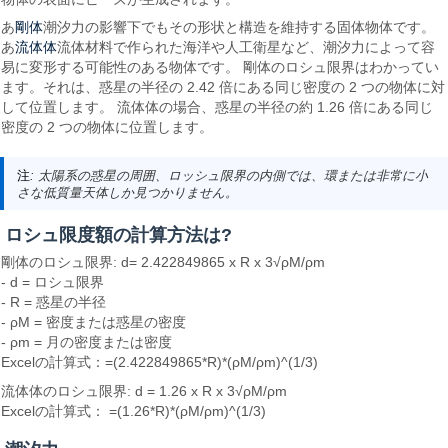
剛体
あ
潮汐力の影響下でもその形状と構造を維持する固体物体です。
流体体
あ
流体材料で作られた海洋や人工衛星など、潮汐力によって容
易に変形する可能性のある物体です。 剛体のロシュ限界はわかってい
ます。それは、惑星の半径の 2.42 倍にある同じ密度の 2 つの物体に対
して位置します。 流体体の場合、惑星の半径の約 1.26 倍にある同じ
密度の 2 つの物体に位置します。
注
: 太陽系の惑星の周囲、ロッシュ限界の内側では、環または非常に小
さな低質量天体しか見つかりません。
ロシュ限度額の計算方法は?
剛体のロシュ限界: d= 2.422849865 x R x 3√ρM/ρm
- d = ロシュ限界
- R = 惑星の半径
- ρM = 密度または惑星の密度
- ρm = 月の密度または密度
Excelの計算式：=(2.422849865*R)*(ρM/ρm)^(1/3)
流体体のロシュ限界: d = 1.26 x R x 3√ρM/ρm
Excelの計算式： =(1.26*R)*(ρM/ρm)^(1/3)