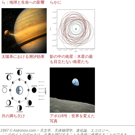
ら：地球と生命への影響
らかに
太陽系における潮汐効果
影の中の衛星：木星の最
も目立たない衛星たち
月の満ち欠け
アポロ8号：世界を変えた
写真
1997 © Astronoo.com
− 天文学、天体物理学、進化論、エコロジー。
「このサイトのデータは、出典を明記することを条件に使用することができま