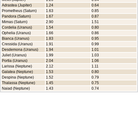
Adrastea (Jupiter)
1.24
0.64
Prometheus (Saturn)
1.63
0.85
Pandora (Saturn)
1.67
0.87
Mimas (Saturn)
2.90
1.51
Cordelia (Uranus)
1.54
0.80
Ophelia (Uranus)
1.66
0.86
Bianca (Uranus)
1.83
0.95
Cressida (Uranus)
1.91
0.99
Desdemona (Uranus)
1.94
1.01
Juliet (Uranus)
1.99
1.03
Portia (Uranus)
2.04
1.06
Larissa (Neptune)
2.12
1.11
Galatea (Neptune)
1.53
0.80
Despina (Neptune)
1.52
0.79
Thalassa (Neptune)
1.45
0.75
Naiad (Neptune)
1.43
0.74