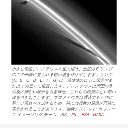
小さな衛星プロメテウスの重力場は、土星の F リング
のこの画像に見られる暗い波を作り出します。リング
(A、B、C、D、E、F、G) は、流体体のロシュ限界内ま
たはその近くに位置します。プロメテウスは周囲の氷
の塵の細かい粒子を引き寄せ、これらの物質のない暗い
波を引き起こします。プロメテウスは通過するたびに
新しい流れを作成するため、時には複数の通過が同時に
表示されることがあります。画像クレジット: カッシー
ニ イメージング チーム、ISS、
JPL
、
ESA
、
NASA