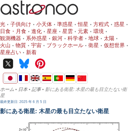
光
子供向け
小天体
準惑星
恒星
方程式
惑星
日食・月食
進化
星座
星雲
元素
環境
観測機器
系外惑星
銀河
科学者
地球
太陽
火山
物質
宇宙
ブラックホール
衛星
仮想世界
星座占い
新着
ホーム
•
日本
•
記事
• 影にある衛星: 木星の最も目立たない衛
星
最終更新日: 2025 年 6 月 5 日
影にある衛星: 木星の最も目立たない衛星