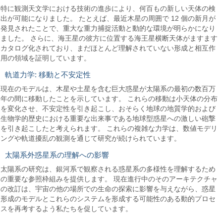
特に観測天文学における技術の進歩により、何百もの新しい天体の検
出が可能になりました。 たとえば、最近木星の周囲で 12 個の新月が
発見されたことで、重大な重力捕捉活動と動的な環境が明らかになり
ました。 さらに、海王星の彼方に位置する海王星横断天体がますます
カタログ化されており、まだほとんど理解されていない形成と相互作
用の領域を証明しています。
軌道力学: 移動と不安定性
現在のモデルは、木星や土星を含む巨大惑星が太陽系の最初の数百万
年の間に移動したことを示しています。 これらの移動は小天体の分布
を変化させ、不安定性を引き起こし、おそらく地球の地質学的および
生物学的歴史における重要な出来事である地球型惑星への激しい砲撃
を引き起こしたと考えられます。 これらの複雑な力学は、数値モデリ
ングや軌道擾乱の観測を通じて研究が続けられています。
太陽系外惑星系の理解への影響
太陽系の研究は、銀河系で観察される惑星系の多様性を理解するため
の重要な参照枠組みを提供します。 現在進行中のそのアーキテクチャ
の改訂は、宇宙の他の場所での生命の探索に影響を与えながら、惑星
形成のモデルとこれらのシステムを形成する可能性のある動的プロセ
スを再考するよう私たちを促しています。