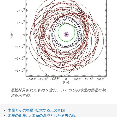
最近発見されたものを含む、いくつかの木星の衛星の軌
道を示す図。
木星とその衛星: 拡大する天の帝国
木星の衛星: 太陽系の混沌とし​​た過去の鏡