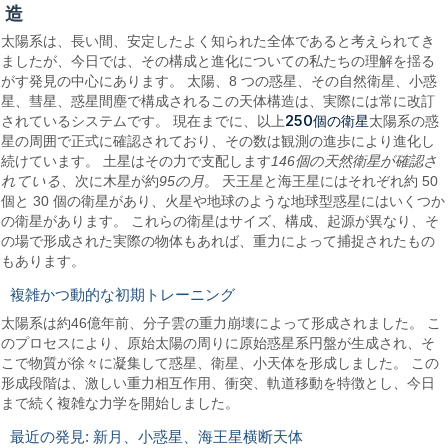
造
太陽系は、長い間、安定したよく知られた全体であると考えられてき
ましたが、今日では、その構成と進化についての私たちの理解を揺る
がす発見の中心にあります。 太陽、8 つの惑星、その自然衛星、小惑
星、彗星、惑星間塵で構成されるこの天体構造は、実際には常に改訂
250個の衛星
されているシステムです。 現在までに、以上
太陽系の惑
星の周囲で正式に確認されており、その数は観測の進歩により進化し
続けています。 土星はその力で支配します
146個の天然衛星が確認さ
れている
、次に木星が約
95の月
。 天王星と海王星にはそれぞれ約 50
個と 30 個の衛星があり、火星や地球のような地球型惑星にはいくつか
の衛星があります。 これらの衛星はサイズ、構成、起源が異なり、そ
の場で形成された実際の物体もあれば、重力によって捕捉されたもの
もあります。
複雑かつ動的な初期トレーニング
太陽系は約46億年前、分子雲の重力崩壊によって形成されました。 こ
のプロセスにより、原始太陽の周りに原始惑星系円盤が生成され、そ
こで物質が徐々に凝集して惑星、衛星、小天体を形成しました。 この
形成段階は、激しい重力相互作用、衝突、軌道移動を特徴とし、今日
まで続く複雑な力学を開始しました。
最近の発見: 新月、小惑星、海王星横断天体