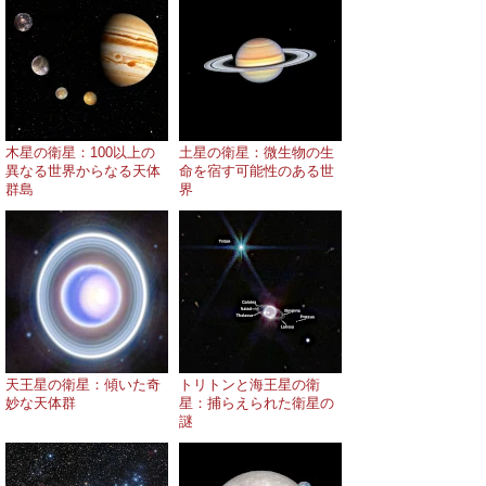
木星の衛星：100以上の
土星の衛星：微生物の生
異なる世界からなる天体
命を宿す可能性のある世
群島
界
天王星の衛星：傾いた奇
トリトンと海王星の衛
妙な天体群
星：捕らえられた衛星の
謎