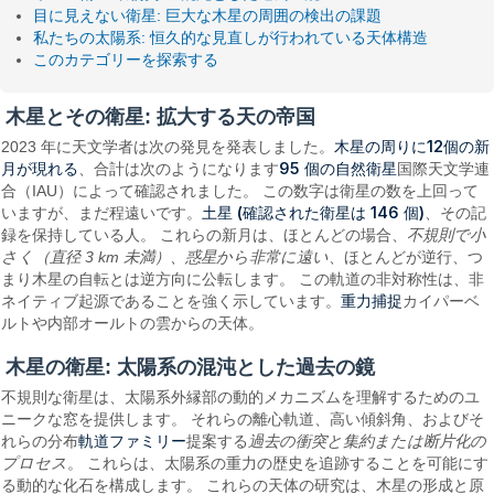
目に見えない衛星: 巨大な木星の周囲の検出の課題
私たちの太陽系: 恒久的な見直しが行われている天体構造
このカテゴリーを探索する
木星とその衛星: 拡大する天の帝国
木星の周りに12個の新
2023 年に天文学者は次の発見を発表しました。
月が現れる
95 個の自然衛星
、合計は次のようになります
国際天文学連
合（IAU）によって確認されました。 この数字は衛星の数を上回って
土星 (確認された衛星は 146 個)
いますが、まだ程遠いです。
、その記
録を保持している人。 これらの新月は、ほとんどの場合、
不規則で小
さく（直径 3 km 未満）、惑星から非常に遠い
、ほとんどが逆行、つ
まり木星の自転とは逆方向に公転します。 この軌道の非対称性は、非
重力捕捉
ネイティブ起源であることを強く示しています。
カイパーベ
ルトや内部オールトの雲からの天体。
木星の衛星: 太陽系の混沌とし​​た過去の鏡
不規則な衛星は、太陽系外縁部の動的メカニズムを理解するためのユ
ニークな窓を提供します。 それらの離心軌道、高い傾斜角、およびそ
軌道ファミリー
れらの分布
提案する
過去の衝突と集約または断片化の
プロセス
。 これらは、太陽系の重力の歴史を追跡することを可能にす
る動的な化石を構成します。 これらの天体の研究は、木星の形成と原