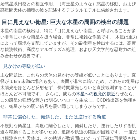
始惑星系円盤との相互作用、（海王星のような）惑星の移動、および
惑星間天体の捕獲の波を記述するデジタルモデルに供給されます。
目に見えない衛星: 巨大な木星の周囲の検出の課題
木星の衛星の検出は、特に「目に見えない衛星」と呼ばれることが多
い非常に小さな衛星を扱う場合、非常に複雑な作業です。 木星は重力
によって環境を支配していますが、その副衛星を検出するには、高度
な観測技術、高度なアルゴリズム処理、および天文学的な忍耐力の組
み合わせが必要です。
見かけの等級が低い
主な問題は、これらの天体の見かけの等級が低いことにあります。直
径が 1 km 未満の場合もあり、表面が非常に暗いため、これらの衛星は
太陽光をほとんど反射せず、長時間露光しないと直接観測することが
木星への視覚的接近
ほとんど不可能です。 さらに、彼らの
なぜなら、
この惑星の強烈な輝きは明るいハローを生成し、CCD検出器を飽和さ
せ、衛星からの弱い信号を覆い隠してしまうからです。
非常に偏心した、傾斜した、または逆行する軌道
不規則な衛星は、高度に離心したり、傾斜したり、逆行したりする軌
道を移動することが多いため、追跡や軌道の確認が困難です。 一度だ
け観測された天体は、その軌道が数週間にわたって正確に再構築され