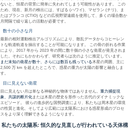
ないと、恒星の背景に簡単に失われてしまう可能性があります。 この
ため、現在、新月の検出には、すばる (ハワイ)、マゼラン (チリ)、ま
たはブランコ (CTIO) などの広視野望遠鏡を使用して、多くの場合数か
月間隔で繰り返しの活動が必要です。
数十の小さな月
最新の相対運動検出アルゴリズムにより、散乱データからコヒーレン
トな軌道軌道を抽出することが可能になります。 この骨の折れる作業
により、2017 年から 2023 年の間に数十個の小さな衛星が発見されま
した。それにもかかわらず、研究者らは次のように推定しています。
まだ未知の衛星が数十、さらには数百も残っている
木星の周囲、主に
2,500 万 km を超えたところで、惑星の重力が太陽の影響と融合しま
す。
目に見えない衛星
重力捕捉現
目に見えない月は単なる神秘的な物体ではありません。
象、共謀的断片化
または木星の歴史を形作った古代のダイナミックな
エピソード。 彼らの進歩的な国勢調査により、私たちは周木星の環境
の性質と進化、そしてより広範には太陽系における惑星形成のプロセ
スをより深く理解できるようになります。
私たちの太陽系: 恒久的な見直しが行われている天体構