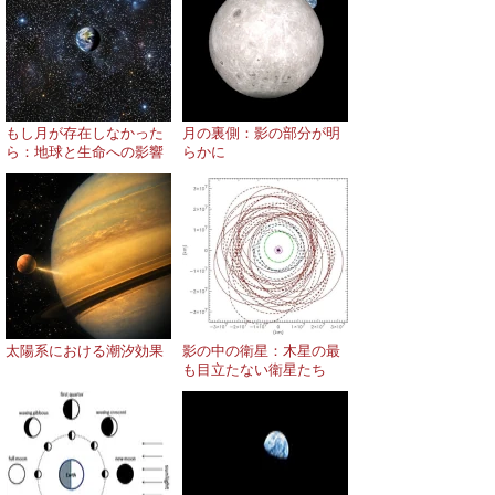
もし月が存在しなかった
月の裏側：影の部分が明
ら：地球と生命への影響
らかに
太陽系における潮汐効果
影の中の衛星：木星の最
も目立たない衛星たち