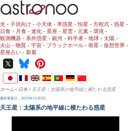
光
子供向け
小天体
準惑星
恒星
方程式
惑星
日食・月食
進化
星座
星雲
元素
環境
観測機器
系外惑星
銀河
科学者
地球
太陽
火山
物質
宇宙
ブラックホール
衛星
仮想世界
星座占い
新着
ホーム
•
日本
• 天王星：太陽系の地平線に横たわる惑星
最終更新日：2025年11月4日
天王星：太陽系の地平線に横たわる惑星