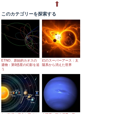
⬆
このカテゴリーを探索する
ETNO、原始的カオスの
幻のスーパーアース：太
遺物：第9惑星の幻影を追
陽系から消えた世界
う