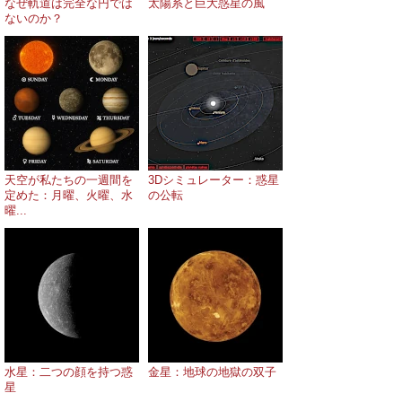
なぜ軌道は完全な円では
太陽系と巨大惑星の風
ないのか？
天空が私たちの一週間を
3Dシミュレーター：惑星
定めた：月曜、火曜、水
の公転
曜...
水星：二つの顔を持つ惑
金星：地球の地獄の双子
星