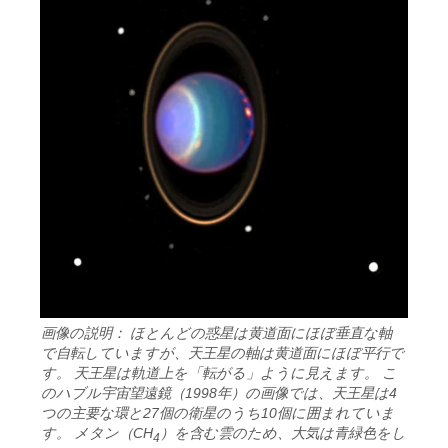
画像の説明： ほとんどの惑星は黄道面にほぼ垂直な軸
で自転していますが、天王星の軸は黄道面にほぼ平行で
す。 天王星は軌道上を「転がる」ように見えます。 こ
のハブル宇宙望遠鏡（1998年）の画像では、天王星は4
つの主要な環と27個の衛星のうち10個に囲まれていま
す。 メタン（CH
）を含む雲のため、大気は青緑色をし
4