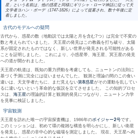
星」という名前は、他の惑星と同様にギリシャ・ローマ神話に従って天
文学者ヨハン・ボーデ（1747-1826）によって提案され、数十年後に定
着しました。
古代のモデルへの疑問
古代から、惑星の数（地動説では太陽と月を含む7つ）は完全で不変の
数と考えられていました。 天王星の発見はこの教義を打ち破り、太陽
系が固定されたものではなく、新しい世界が発見される可能性がある
ことを証明しました。 これにより、小惑星帯、海王星、冥王星の発見
への道が開かれました。
天王星の軌道は、既知の重力摂動を考慮しても、ニュートンの法則に
基づく予測に完全には従いませんでした。 観測と理論の間のこの食い
第8惑星
違いは、天文学者たちに、まだ見えない
がその運動を乱してい
るに違いないという革命的な仮説を立てさせました。 この知的プロセ
海王星
スは、
の理論的計算と観測的発見につながり、ニュートン力学
を見事に検証しました。
宇宙観測
ボイジャー2号
天王星を訪れた唯一の宇宙探査機は、1986年の
です。
このミッションは、初めて環の複雑な構造を明らかにし、新しい衛星
を発見し、惑星の非中心的な磁場を測定しました。 現在、天王星へ向