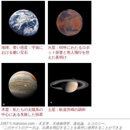
地球、青い惑星：宇宙に
火星：60年にわたるロボ
おける脆い宝石
ット探査と有人飛行を控
えた夜明け
木星：私たちの太陽系の
土星：軌道共鳴の調和
中心にある失敗した恒星
1997 © Astronoo.com
− 天文学、天体物理学、進化論、エコロジー。
「このサイトのデータは、出典を明記することを条件に使用することができま