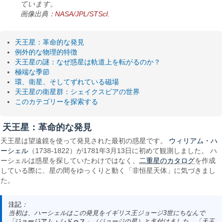
ています。
画像出典：
NASA/JPL/STScI.
天王星：革命的な発見
例外的な物理的特徴
天王星の謎：なぜ惑星は軌道上を転がるのか？
極端な季節
環、衛星、そしてずれている磁場
天王星の衛星群：シェイクスピアの世界
このカテゴリーを探索する
天王星：革命的な発見
ウィリアム・ハ
天王星は望遠鏡を使って発見された最初の惑星です。
ーシェル
（1738-1822）が1781年3月13日に初めて観測しました。 ハ
二重星のカタログ
ーシェルは惑星を探していたわけではなく、
を作成
している際に、星の間をゆっくりと動く「非恒星天体」に気づきまし
た。
注記
：
当初は、ハーシェルはこの発見をイギリス王ジョージ3世にちなんで
「
ジョージアム・シドゥス
」（ジョージの星）と名付けました。「天王