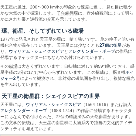
天王星の風は、200〜900 km/hの印象的な速度に達し、見た目は穏や
かな大気の中で循環します。
子午線循環
は、赤外線観測によって明ら
かにされた帯と逆行流の交互を示しています。
環、衛星、そしてずれている磁場
1977年に発見された天王星の環は、暗く狭いです。 氷の粒子と暗い有
27個の衛星
機化合物が混在しています。 天王星には少なくとも
があ
ウィリアム・シェイクスピア
アレクサンダー・ポープ
り、
と
の作品に
登場するキャラクターにちなんで名付けられています。
その
磁場
は大きくずれています：自転軸に対して約59°傾いており、惑
ボイ
星半径の3分の1だけ中心からずれています。 この構成は、探査機
ジャー2号
によって観測され、非対称の磁気圏を作り出し、複雑な極光
を生み出しています。
天王星の衛星群：シェイクスピアの世界
ウィリアム・シェイクスピア
天王星には、
（1564-1616）または詩人
アレクサンダー・ポープ
（1688-1744）の作品に登場するキャラクタ
ーにちなんで名付けられた、27個の確認済みの天然衛星があります。
この文学的伝統は、天王星の衛星群に太陽系内で独自の文化的アイデ
ンティティを与えています。