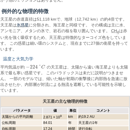
かう他のミッションはありません。
例外的な物理的特徴
天王星の赤道直径は51,118 kmで、地球（12,742 km）の約4倍です。
氷惑星
天王星は
に分類され、海王星と同様です。 その構成は主に水、
アンモニア、メタンの氷で、岩石の核を取り囲んでいます。
CH
は赤
4
い光を強く吸収するため、天王星は特徴的なターコイズ色をしていま
す。 この惑星は細い環のシステムと、現在までに27個の衛星を持って
います。
温度と大気力学
−
224
°
平均気温が約
C
の天王星は、太陽から遠い海王星よりも太陽
−
224
°
C
系で最も寒い惑星です。 このパラドックスは未だに説明がつきませ
ん。 一部のモデルでは、傾いた軸が初期の衝撃後に内部熱を急速に放
出させたか、内部層が対流による熱流を遮断している可能性を示唆し
ています。
天王星の主な物理的特徴
パラメータ
値
単位
コメント
9
太陽からの平均距離
km
約19.2 AU
2.871 × 10
公転周期
84.01
年
天王星の1年
自転周期
17.24
時間
逆行自転