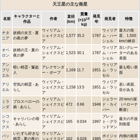
天王星の主な衛星
質量
キャラクターと
発見
直径
名前
作者
発見者
特徴
19
(×10
作品
(km)
年
kg)
ウィリアム・
ウィリア
最大の衛
チタ
妖精の女王 - 夏
シェイクスピ
1,577
35.2
1787
ム・ハー
星、1,500
ニア
の夜の夢
ア
シェル
kmの峡谷
ウィリアム・
ウィリア
古いクレー
オベ
妖精の王 - 夏の
シェイクスピ
1,523
30.1
1787
ム・ハー
ターのある
ロン
夜の夢
ア
シェル
表面
アン
ウィリア
暗い精霊 - 鬘盗
アレクサンダ
最も暗い表
ブリ
1,169
11.7
1851
ム・ラッ
人
ー・ポープ
面
エル
セル
ウィリアム・
ウィリア
アリ
空気の精霊 - あ
若い表面、
シェイクスピ
1,158
13.5
1851
ム・ラッ
エル
らし
谷がある
ア
セル
ウィリアム・
ジェラー
20 kmの崖
ミラ
プロスペローの
シェイクスピ
472
0.66
1948
ド・カイ
（ベローナ
ンダ
娘 - あらし
ア
パー
断崖）
シコ
ウィリアム・
ブレッ
キャリバンの母
最大の不規
ラッ
シェイクスピ
165
0.034
1997
ト・グラ
- あらし
則衛星
クス
ア
ッドマン
いたずら好きな
ウィリアム・
パッ
ボイジャ
内側の衛星
精霊 - 夏の夜の
シェイクスピ
162
0.029
1985