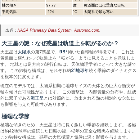
軸の傾き
97.77
度
黄道面にほぼ垂直な自転
平均気温
-224
°C
太陽系で最も寒い
出典：
NASA Planetary Data System
,
Astronoo.com
.
天王星の謎：なぜ惑星は軌道上を転がるのか？
太陽系
98°
天王星は
の第7惑星で、
傾いた自転軸が特徴です。 これは、
黄道面に横たわって軌道上を「転がる」ように見えることを意味しま
す。 地球とは逆方向の逆行自転は、天体物理学者にとって大きな謎で
21地球年
す。 この独特な構成は、それぞれ約
続く季節のダイナミクス
を根本的に変えます。
現在のモデルでは、太陽系初期に地球サイズの天体との巨大な衝突が
軸を傾けた可能性があります。 この衝撃は、内部質量の分布や、組成
海王星
的に双子である
とは対照的に、放出される熱の相対的な欠如に
も影響を与えた可能性があります。
極端な季節
極端な傾きのため、天王星は特に長く激しい季節を経験します。 各極
は約42地球年の連続した日照の後、42年の完全な暗黒を経験します。
この独特な構成は、惑星の大気循環と気候に深く影響を与えます。