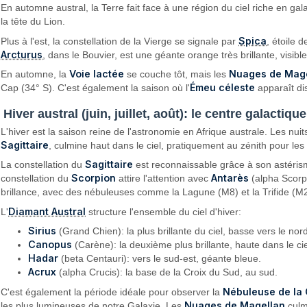
En automne austral, la Terre fait face à une région du ciel riche en gal
la tête du Lion.
Spica
Plus à l'est, la constellation de la Vierge se signale par
, étoile 
Arcturus
, dans le Bouvier, est une géante orange très brillante, visibl
Voie lactée
Nuages de Mag
En automne, la
se couche tôt, mais les
Émeu céleste
Cap (34° S). C'est également la saison où l'
apparaît di
Hiver austral (juin, juillet, août): le centre galactiqu
L'hiver est la saison reine de l'astronomie en Afrique australe. Les nuit
Sagittaire
, culmine haut dans le ciel, pratiquement au zénith pour le
Sagittaire
La constellation du
est reconnaissable grâce à son astéri
Scorpion
Antarès
constellation du
attire l'attention avec
(alpha Scorpi
brillance, avec des nébuleuses comme la Lagune (M8) et la Trifide (M20
Diamant Austral
L'
structure l'ensemble du ciel d'hiver:
Sirius
(Grand Chien): la plus brillante du ciel, basse vers le nor
Canopus
(Carène): la deuxième plus brillante, haute dans le ci
Hadar
(beta Centauri): vers le sud-est, géante bleue.
Acrux
(alpha Crucis): la base de la Croix du Sud, au sud.
Nébuleuse de la
C'est également la période idéale pour observer la
Nuages de Magellan
les plus lumineuses de notre Galaxie. Les
culmi