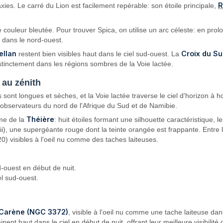
R
axies. Le carré du Lion est facilement repérable: son étoile principale,
de couleur bleutée. Pour trouver Spica, on utilise un arc céleste: en pro
e dans le nord-ouest.
ellan
Croix du S
restent bien visibles haut dans le ciel sud-ouest. La
stinctement dans les régions sombres de la Voie lactée.
e au zénith
s sont longues et sèches, et la Voie lactée traverse le ciel d'horizon à 
s observateurs du nord de l'Afrique du Sud et de Namibie.
Théière
sme de la
: huit étoiles formant une silhouette caractéristique, le
i), une supergéante rouge dont la teinte orangée est frappante. Entre l
) visibles à l'oeil nu comme des taches laiteuses.
d-ouest en début de nuit.
el sud-ouest.
 Carène (NGC 3372)
, visible à l'oeil nu comme une tache laiteuse da
nent haut dans le ciel en début de nuit, offrant leur meilleure visibilit