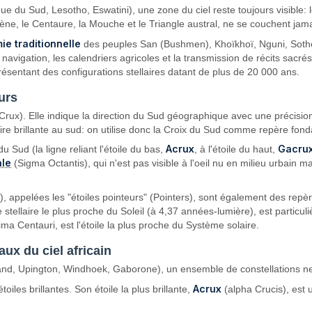
ue du Sud, Lesotho, Eswatini), une zone du ciel reste toujours visible: 
ène, le Centaure, la Mouche et le Triangle austral, ne se couchent jama
ie traditionnelle
des peuples San (Bushmen), Khoïkhoï, Nguni, Soth
 navigation, les calendriers agricoles et la transmission de récits sacré
sentant des configurations stellaires datant de plus de 20 000 ans.
urs
Crux). Elle indique la direction du Sud géographique avec une précisi
laire brillante au sud: on utilise donc la Croix du Sud comme repère fon
Acrux
Gacru
 Sud (la ligne reliant l'étoile du bas,
, à l'étoile du haut,
ale
(Sigma Octantis), qui n'est pas visible à l'oeil nu en milieu urbain
), appelées les "étoiles pointeurs" (Pointers), sont également des repè
 stellaire le plus proche du Soleil (à 4,37 années-lumière), est particu
ma Centauri, est l'étoile la plus proche du Système solaire.
aux du ciel africain
land, Upington, Windhoek, Gaborone), un ensemble de constellations n
Acrux
oiles brillantes. Son étoile la plus brillante,
(alpha Crucis), est 