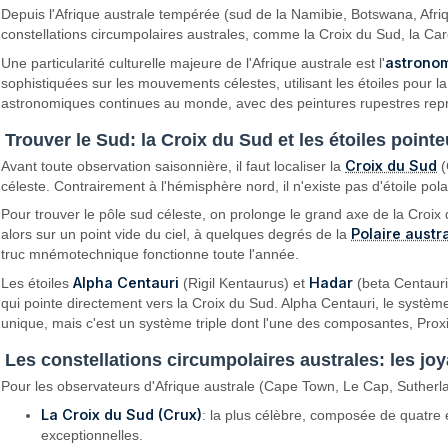
Depuis l'Afrique australe tempérée (sud de la Namibie, Botswana, Afriq
constellations circumpolaires australes, comme la Croix du Sud, la Car
astronom
Une particularité culturelle majeure de l'Afrique australe est l'
sophistiquées sur les mouvements célestes, utilisant les étoiles pour la
astronomiques continues au monde, avec des peintures rupestres repré
Trouver le Sud: la Croix du Sud et les étoiles pointe
Croix du Sud
Avant toute observation saisonnière, il faut localiser la
(
céleste. Contrairement à l'hémisphère nord, il n'existe pas d'étoile po
Pour trouver le pôle sud céleste, on prolonge le grand axe de la Croix du
Polaire austr
alors sur un point vide du ciel, à quelques degrés de la
truc mnémotechnique fonctionne toute l'année.
Alpha Centauri
Hadar
Les étoiles
(Rigil Kentaurus) et
(beta Centauri
qui pointe directement vers la Croix du Sud. Alpha Centauri, le système
unique, mais c'est un système triple dont l'une des composantes, Proxi
Les constellations circumpolaires australes: les joy
Pour les observateurs d'Afrique australe (Cape Town, Le Cap, Suther
La Croix du Sud (Crux)
: la plus célèbre, composée de quatre ét
exceptionnelles.