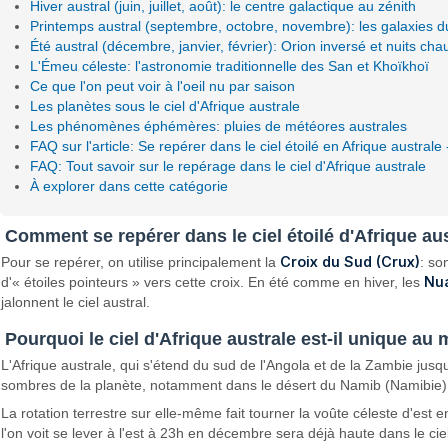
Hiver austral (juin, juillet, août): le centre galactique au zénith
Printemps austral (septembre, octobre, novembre): les galaxies d
Été austral (décembre, janvier, février): Orion inversé et nuits ch
L'Émeu céleste: l'astronomie traditionnelle des San et Khoïkhoï
Ce que l'on peut voir à l'oeil nu par saison
Les planètes sous le ciel d'Afrique australe
Les phénomènes éphémères: pluies de météores australes
FAQ sur l'article: Se repérer dans le ciel étoilé en Afrique australe 
FAQ: Tout savoir sur le repérage dans le ciel d'Afrique australe
À explorer dans cette catégorie
Comment se repérer dans le ciel étoilé d'Afrique au
Croix du Sud (Crux)
Pour se repérer, on utilise principalement la
: so
Nu
d'« étoiles pointeurs » vers cette croix. En été comme en hiver, les
jalonnent le ciel austral.
Pourquoi le ciel d'Afrique australe est-il unique au
L'Afrique australe, qui s'étend du sud de l'Angola et de la Zambie jusq
sombres de la planète, notamment dans le désert du Namib (Namibie), l
La rotation terrestre sur elle-même fait tourner la voûte céleste d'es
l'on voit se lever à l'est à 23h en décembre sera déjà haute dans le cie