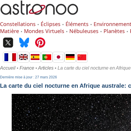
Constellations
Éclipses
Éléments
Environnemen
Matière
Mondes Virtuels
Nébuleuses
Planètes
Accueil
•
France
•
Articles
• La carte du ciel nocturne en Afrique
Dernière mise à jour : 27 mars 2026
La carte du ciel nocturne en Afrique australe: 