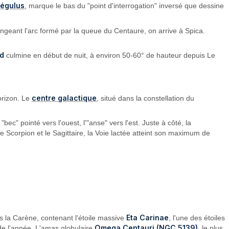
égulus
, marque le bas du "point d'interrogation" inversé que dessine
longeant l'arc formé par la queue du Centaure, on arrive à Spica.
ud
culmine en début de nuit, à environ 50-60° de hauteur depuis Le
centre galactique
horizon. Le
, situé dans la constellation du
 "bec" pointé vers l'ouest, l'"anse" vers l'est. Juste à côté, la
e Scorpion et le Sagittaire, la Voie lactée atteint son maximum de
Eta Carinae
ns la Carène, contenant l'étoile massive
, l'une des étoiles
Omega Centauri (NGC 5139)
é de l'année. L'amas globulaire
, le plus