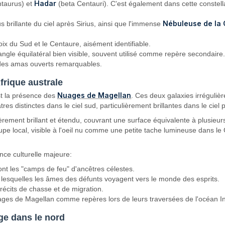
Hadar
ntaurus) et
(beta Centauri). C'est également dans cette constell
Nébuleuse de la
us brillante du ciel après Sirius, ainsi que l'immense
oix du Sud et le Centaure, aisément identifiable.
riangle équilatéral bien visible, souvent utilisé comme repère secondaire
t des amas ouverts remarquables.
frique australe
Nuages de Magellan
st la présence des
. Ces deux galaxies irrégulièr
tres distinctes dans le ciel sud, particulièrement brillantes dans le cie
rement brillant et étendu, couvrant une surface équivalente à plusieurs f
roupe local, visible à l'oeil nu comme une petite tache lumineuse dans l
nce culturelle majeure:
t les "camps de feu" d'ancêtres célestes.
ar lesquelles les âmes des défunts voyagent vers le monde des esprits.
récits de chasse et de migration.
 Nuages de Magellan comme repères lors de leurs traversées de l'océan I
rge dans le nord