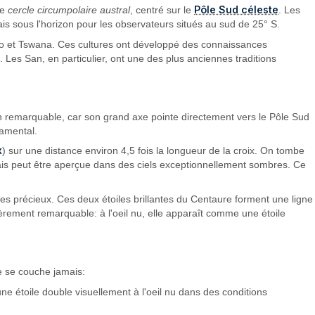
Pôle Sud céleste
le
cercle circumpolaire austral
, centré sur le
. Les
is sous l'horizon pour les observateurs situés au sud de 25° S.
o et Tswana. Ces cultures ont développé des connaissances
s. Les San, en particulier, ont une des plus anciennes traditions
on remarquable, car son grand axe pointe directement vers le Pôle Sud
damental.
x
) sur une distance environ 4,5 fois la longueur de la croix. On tombe
 mais peut être aperçue dans des ciels exceptionnellement sombres. Ce
res précieux. Ces deux étoiles brillantes du Centaure forment une ligne
lièrement remarquable: à l'oeil nu, elle apparaît comme une étoile
e se couche jamais:
une étoile double visuellement à l'oeil nu dans des conditions