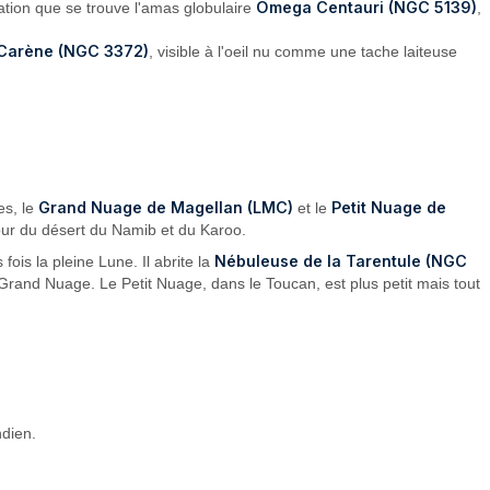
Omega Centauri (NGC 5139)
ation que se trouve l'amas globulaire
,
 Carène (NGC 3372)
, visible à l'oeil nu comme une tache laiteuse
.
Grand Nuage de Magellan (LMC)
Petit Nuage de
es, le
et le
l pur du désert du Namib et du Karoo.
Nébuleuse de la Tarentule (NGC
ois la pleine Lune. Il abrite la
e Grand Nuage. Le Petit Nuage, dans le Toucan, est plus petit mais tout
ndien.