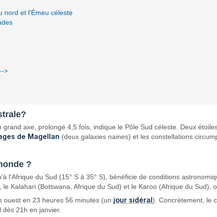
u nord et l'Émeu céleste
audes
-->
strale?
n grand axe, prolongé 4,5 fois, indique le Pôle Sud céleste. Deux étoile
ages de Magellan
(deux galaxies naines) et les constellations circum
 monde ?
u'à l'Afrique du Sud (15° S à 35° S), bénéficie de conditions astronomiqu
e Kalahari (Botswana, Afrique du Sud) et le Karoo (Afrique du Sud), où
jour sidéral
t en ouest en 23 heures 56 minutes (un
). Concrètement, le c
l dès 21h en janvier.