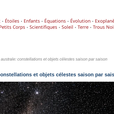
t
Étoiles
Enfants
Équations
Évolution
Exoplan
Petits Corps
Scientifiques
Soleil
Terre
Trous Noi
 australe: constellations et objets célestes saison par saison
constellations et objets célestes saison par sai