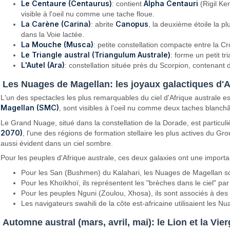
Le Centaure (Centaurus)
Alpha Centauri
: contient
(Rigil Ke
visible à l'oeil nu comme une tache floue.
La Carène (Carina)
Canopus
: abrite
, la deuxième étoile la pl
dans la Voie lactée.
La Mouche (Musca)
: petite constellation compacte entre la Cr
Le Triangle austral (Triangulum Australe)
: forme un petit t
L'Autel (Ara)
: constellation située près du Scorpion, contenan
Les Nuages de Magellan: les joyaux galactiques d'A
L'un des spectacles les plus remarquables du ciel d'Afrique australe e
Magellan (SMC)
, sont visibles à l'oeil nu comme deux taches blanchâ
Le Grand Nuage, situé dans la constellation de la Dorade, est particuliè
2070)
, l'une des régions de formation stellaire les plus actives du G
aussi évident dans un ciel sombre.
Pour les peuples d'Afrique australe, ces deux galaxies ont une importa
Pour les San (Bushmen) du Kalahari, les Nuages de Magellan son
Pour les Khoïkhoï, ils représentent les "brèches dans le ciel" p
Pour les peuples Nguni (Zoulou, Xhosa), ils sont associés à des 
Les navigateurs swahili de la côte est-africaine utilisaient les
Automne austral (mars, avril, mai): le Lion et la Vie