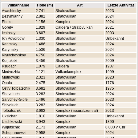
Vulkanname
Höhe (m)
Art
Letzte Aktivität
Avachinsky
2.741
Stratovulkan
2023
Bezymianny
2.882
Stratovulkan
2024
Ebeko
1.156
Komplex
2024
Gorely
1.829
Caldera / Stratovulkan
2021
Ichinsky
3.607
Stratovulkan
2003
Ikh Povorotny
1.330
Stratovulkan
Unbekannt
Karimsky
1.486
Stratovulkan
2024
Karymsky
1.536
Stratovulkan
2024
Klyutchevskoy
4.750
Stratovulkan
2024
Korjakski
3.456
Stratovulkan
2009
Ksudach
1.079
Caldera
1907
Medvezhia
1.121
Vulkankomplex
1999
Mutnowski
2.323
Stratovulkan
2023
Opala
2.475
Stratovulkan
1776
Ostry Tolbatschik
3.682
Stratovulkan
1975
Sheveluch
3.283
Stratovulkan
2024
Sarychev-Gipfel
1.496
Stratovulkan
2023
Shiveluch
3.283
Stratovulkan
2024
Tolbatschik
3.682
Komplex (fissural/zentral)
2013
Uksichan
1.810
Stratovulkan
Unbekannt
Uschkowski
3.943
Komplex
1890
Wiljutschik
2.173
Stratovulkan
8.000 v. Chr
Schupanowski
2.958
Komplex
2024