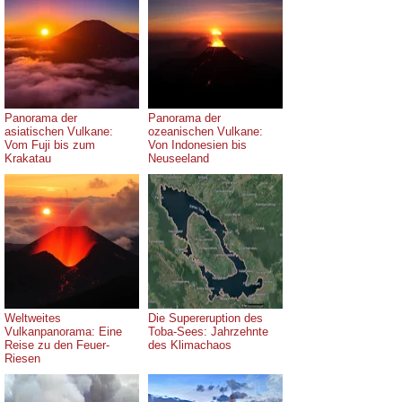
Panorama der
Panorama der
asiatischen Vulkane:
ozeanischen Vulkane:
Vom Fuji bis zum
Von Indonesien bis
Krakatau
Neuseeland
Weltweites
Die Supereruption des
Vulkanpanorama: Eine
Toba-Sees: Jahrzehnte
Reise zu den Feuer-
des Klimachaos
Riesen