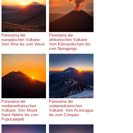
Panorama der
Panorama der
europäischen Vulkane:
afrikanischen Vulkane:
Vom Ätna bis zum Vesuv
Vom Kilimandscharo bis
zum Nyiragongo
Panorama der
Panorama der
nordamerikanischen
südamerikanischen
Vulkane: Vom Mount
Vulkane: Vom Aconcagua
Saint Helens bis zum
bis zum Cotopaxi
Popocatépetl