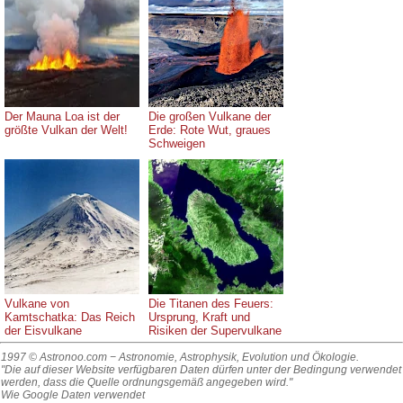
Der Mauna Loa ist der
Die großen Vulkane der
größte Vulkan der Welt!
Erde: Rote Wut, graues
Schweigen
Vulkane von
Die Titanen des Feuers:
Kamtschatka: Das Reich
Ursprung, Kraft und
der Eisvulkane
Risiken der Supervulkane
1997 © Astronoo.com
− Astronomie, Astrophysik, Evolution und Ökologie.
"Die auf dieser Website verfügbaren Daten dürfen unter der Bedingung verwendet
werden, dass die Quelle ordnungsgemäß angegeben wird."
Wie Google Daten verwendet