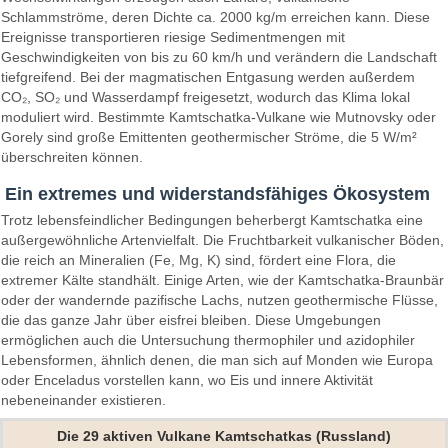
Schlammströme, deren Dichte ca. 2000 kg/m erreichen kann. Diese
Ereignisse transportieren riesige Sedimentmengen mit
Geschwindigkeiten von bis zu 60 km/h und verändern die Landschaft
tiefgreifend. Bei der magmatischen Entgasung werden außerdem
CO₂, SO₂ und Wasserdampf freigesetzt, wodurch das Klima lokal
moduliert wird. Bestimmte Kamtschatka-Vulkane wie Mutnovsky oder
Gorely sind große Emittenten geothermischer Ströme, die 5 W/m²
überschreiten können.
Ein extremes und widerstandsfähiges Ökosystem
Trotz lebensfeindlicher Bedingungen beherbergt Kamtschatka eine
außergewöhnliche Artenvielfalt. Die Fruchtbarkeit vulkanischer Böden,
die reich an Mineralien (Fe, Mg, K) sind, fördert eine Flora, die
extremer Kälte standhält. Einige Arten, wie der Kamtschatka-Braunbär
oder der wandernde pazifische Lachs, nutzen geothermische Flüsse,
die das ganze Jahr über eisfrei bleiben. Diese Umgebungen
ermöglichen auch die Untersuchung thermophiler und azidophiler
Lebensformen, ähnlich denen, die man sich auf Monden wie Europa
oder Enceladus vorstellen kann, wo Eis und innere Aktivität
nebeneinander existieren.
Die 29 aktiven Vulkane Kamtschatkas (Russland)