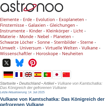
Elemente
Erde
Evolution
Exoplaneten
Finsternisse
Galaxien
Gleichungen
Instrumente
Kinder
Kleinkörper
Licht
Materie
Monde
Nebel
Planeten
Schwarze Löcher
Sonne
Sternbilder
Sterne
Umwelt
Universum
Virtuelle Welten
Vulkane
Wissenschaftler
Horoskope
Neuheiten
Startseite
•
Deutschland
•
Artikel
• Vulkane von Kamtschatka:
Das Königreich der gefrorenen Vulkane
Letzte Aktualisierung: 14. Juli 2025
Vulkane von Kamtschatka: Das Königreich der
gefrorenen Vulkane