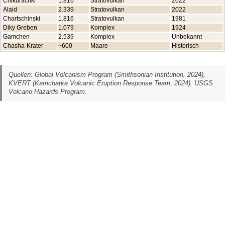
Chikurachki
1.816
Stratovulkan
2022
Alaid
2.339
Stratovulkan
2022
Chartschinski
1.816
Stratovulkan
1981
Diky Greben
1.079
Komplex
1924
Gamchen
2.539
Komplex
Unbekannt
Chasha-Krater
~600
Maare
Historisch
Quellen: Global Volcanism Program (Smithsonian Institution, 2024),
KVERT (Kamchatka Volcanic Eruption Response Team, 2024), USGS
Volcano Hazards Program.