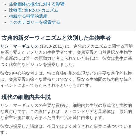
生物個体の概念に対する影響
比較表: 進化のメカニズム
持続する科学的遺産
このカテゴリーを探索する
古典的新ダーウィニズムと決別した生物学者
リン・マーギュリス
(1938-2011) は、進化のメカニズムに関する理解
を深く変えたアメリカの生物学者です。突然変異と自然選択が生物学
的革新のほぼ唯一の原動力と考えられていた時代に、彼女は
共生
に基
づく代替的なビジョンを提案しました。
彼女の中心的な考えは、特に真核細胞の出現などの主要な進化的転換
は、突然変異の徐々な蓄積だけでなく、異なる生物間の協力的な統合
イベントによってもたらされるというものです。
現代の細胞内共生説
リン・マーギュリスの主要な貢猰は、細胞内共生説の形式化と実験的
な裏付けです。この説によれば、ミトコンドリアと葉緑体は、原始的
な宿主細胞に取り込まれた自由生活細菌に由来します。
彼女が提示した議論は、今日ではよく確立された事実に基づいていま
す：