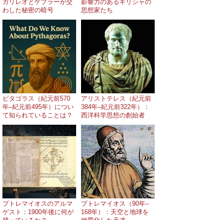
ガリレオとケプラーが交
影響力のあるギリシャの
わした秘密の暗号
思想家たち
ピタゴラス（紀元前570
アリストテレス（紀元前
年–紀元前495年）につい
384年–紀元前322年）：
て知られていることは？
西洋科学思想の創始者
プトレマイオスのアルマ
プトレマイオス（90年–
ゲスト：1900年後に何が
168年）：天空と地球を