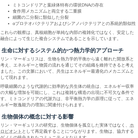
ミトコンドリアと葉緑体特有の環状DNAの存在
食作用メカニズムと両立する二重膜
細菌の二分裂に類似した分裂
αプロテオバクテリアおよびシアノバクテリアとの系統的類似性
これらの観察は、真核細胞が単純な内部の複雑化ではなく、安定した
融合によって生じた複合システムであることを示しています。
生命に対するシステム的かつ熱力学的アプローチ
リン・マーギュリスは、生物を熱力学的平衡から遠く離れた開放系と
考え、エネルギーと物質の流れを通じてその組織を維持できると考え
ました。この文脈において、共生はエネルギー最適化のメカニズムと
して現れます。
呼吸細菌のような代謝的に効率的な共生体の統合は、エネルギー収率
の大幅な増加を可能にし、これは複雑な構造の出現に不可欠な条件で
す。ミトコンドリアの代謝力は、非平衡熱力学の原理に従って、エネ
ルギー散逸能力の増加に関連付けられます。
生物個体の概念に対する影響
リン・マーギュリスの研究は、生物個体を孤立した実体ではなく、
ホ
ロビオント
として再定義することにつながります。生物は、協力する
ゲノムの統合されたコミュニティとなります。