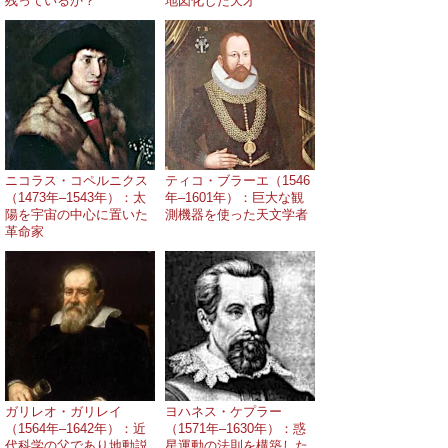
残っているか？
地図化した天才
ニコラス・コペルニクス
ティコ・ブラーエ（1546
（1473年–1543年）：太
年–1601年）：巨大な観
陽を宇宙の中心に置いた
測機器を使った天文学者
革命家
ガリレオ・ガリレイ
ヨハネス・ケプラー
（1564年–1642年）：近
（1571年–1630年）：惑
代科学の父であり地動説
星運動の法則を構築した