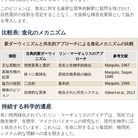
このビジョンは、進化に対する厳密な競争的解釈に疑問を投げかけ、
自然選択の役割を否定することなく、大規模な構造化要因として協力
を導入します。
比較表: 進化のメカニズム
新ダーウィニズムと共生的アプローチによる進化メカニズムの比較
古典的新ダーウィ
リン・マーギュリスのアプ
側面
参考文献
ニズム
ローチ
主な原動力
突然変異と選択
共生と生物学的統合
Margulis, 1967
真核生物の
Margulis, Sagan,
徐々に複雑化
原核生物系統の融合
1986
起源
協力の役割
二次的
基本的
Margulis, 1998
個体のビジ
自律的な実体
統合された共生システム
Gilbert et al., 2012
ョン
持続する科学的遺産
長い間周縁化されていたリン・マーギュリスのアイデアは、現在では
微生物学、生態学、マイクロバイオームの研究など、現代生物学に広
く統合されています。これらは、生命に対するより集団的、物理的、
システム的な理解への道を開きました。