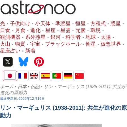
光
子供向け
小天体
準惑星
恒星
方程式
惑星
日食・月食
進化
星座
星雲
元素
環境
観測機器
系外惑星
銀河
科学者
地球
太陽
火山
物質
宇宙
ブラックホール
衛星
仮想世界
星座占い
新着
ホーム
•
日本
•
伝記
• リン・マーギュリス (1938-2011): 共生が
進化の原動力
最終更新日: 2025年12月19日
リン・マーギュリス (1938-2011): 共生が進化の原
動力