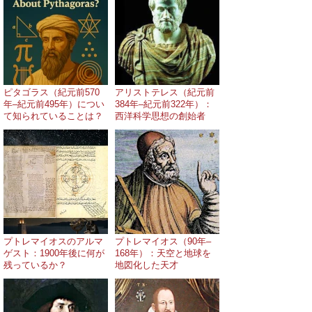
ピタゴラス（紀元前570
アリストテレス（紀元前
年–紀元前495年）につい
384年–紀元前322年）：
て知られていることは？
西洋科学思想の創始者
プトレマイオスのアルマ
プトレマイオス（90年–
ゲスト：1900年後に何が
168年）：天空と地球を
残っているか？
地図化した天才