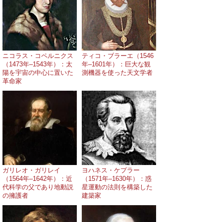
ニコラス・コペルニクス
ティコ・ブラーエ（1546
（1473年–1543年）：太
年–1601年）：巨大な観
陽を宇宙の中心に置いた
測機器を使った天文学者
革命家
ガリレオ・ガリレイ
ヨハネス・ケプラー
（1564年–1642年）：近
（1571年–1630年）：惑
代科学の父であり地動説
星運動の法則を構築した
の擁護者
建築家