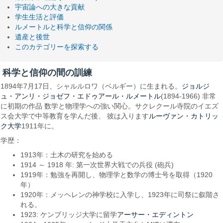
宇宙論への大きな貢献
学生生活と評価
ルメートルと科学と信仰の関係
遺産と後世
このカテゴリーを探索する
科学と信仰の間の訓練
ジョルジ
1894年7月17日、シャルルロワ（ベルギー）に生まれる。
ュ・アンリ・ジョゼフ・エドゥアール・ルメートル
(1894-1966) 非常
に初期の作品 数学と物理学への強い関心。サクレクール寺院のイエズ
ルーヴァン・カトリッ
ス会大学で中等教育を学んだ後、 彼は入ります
ク大学
1911年に。
学歴：
1913年：土木の研究を始める
1914 ～ 1918 年: 第一次世界大戦での兵役 (砲兵)
1919年：勉強を再開し、物理学と数学の博士号を取得（1920
年）
1920年：メッヘレンの神学校に入学し、1923年に司祭に叙階さ
れる。
アーサー・エディントン
1923: ケンブリッジ大学に留学