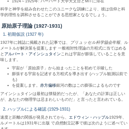
1924～1925年: ハーバード大学天文台とMITに滞在
科学と神学を組み合わせたこのユニークな訓練により、彼は信仰と科
学的理性を調和させることができる思想家となるでしょう。
原始原子理論 (1927-1931)
1. 初期仮説 (1927 年)
1927年に雑誌に掲載された記事では、
ブリュッセル科学協会年報
、ル
メートルが解決策を提案します 一般相対性理論の方程式に当てはめる
アルバート・アインシュタイン
と
これは宇宙が膨張していることを意
味します。
宇宙が「原始原子」から始まったことを初めて示唆した
膨張する宇宙を記述する方程式を導き出す (ハッブル観測以前で
も)
赤方偏移
を提案します。
銀河の数はこの膨張によるものです
アインシュタインは最初は懐疑的だったが、「あなたの計算は正しい
が、あなたの物理学は忌まわしいものだ」と言ったと言われている。
2. ハッブルによる確認 (1929-1931)
エドウィン・ハッブル
速度と距離の関係が発見されてから、
1929年、
ルメートルは1931年に出版 で
自然
創立記事で彼は次のように述べてい
ます。