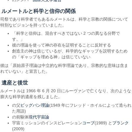
ルメートルと科学と信仰の関係
司祭であり科学者でもあるルメートルは、科学と宗教の関係について
特別なビジョンを持っていました。
「科学と信仰は、混合すべきではない 2 つの異なる分野で
す。」
彼の理論を使って神の存在を証明することに反対する
創造主の神は信じているが、科学的なギャップを説明するため
の「ギャップを埋める神」は信じていない
彼は「原始原子理論は中立的な科学理論であり、宗教的な意味は含ま
れていない」と宣言した。
遺産と後世
ルメートルは 1966 年 6 月 20 日にルーヴァンで亡くなり、次のような
膨大な科学的遺産を残しました。
ビッグバン理論
の父
(1949 年にフレッド・ホイルによって造られ
た用語)
現代宇宙論
の前駆体
コーブ
プランク
宇宙ミッションのインスピレーション
(1989) と
(2009)