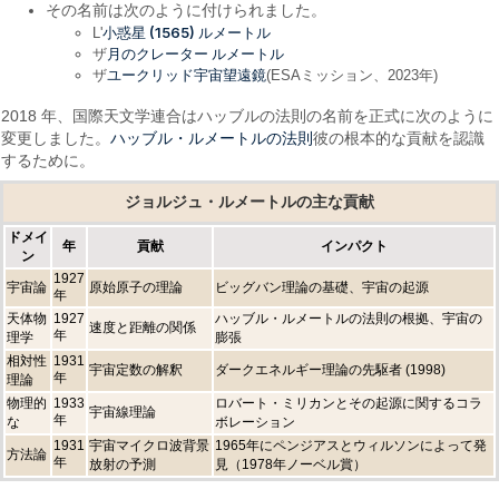
その名前は次のように付けられました。
小惑星 (1565) ルメートル
L'
月のクレーター ルメートル
ザ
ユークリッド宇宙望遠鏡
ザ
(ESAミッション、2023年)
2018 年、国際天文学連合はハッブルの法則の名前を正式に次のように
ハッブル・ルメートルの法則
変更しました。
彼の根本的な貢献を認識
するために。
ジョルジュ・ルメートルの主な貢献
ドメイ
年
貢献
インパクト
ン
1927
宇宙論
原始原子の理論
ビッグバン理論の基礎、宇宙の起源
年
天体物
1927
ハッブル・ルメートルの法則の根拠、宇宙の
速度と距離の関係
年
理学
膨張
相対性
1931
宇宙定数の解釈
ダークエネルギー理論の先駆者 (1998)
年
理論
物理的
1933
ロバート・ミリカンとその起源に関するコラ
宇宙線理論
年
な
ボレーション
1931
宇宙マイクロ波背景
1965年にペンジアスとウィルソンによって発
方法論
年
放射の予測
見（1978年ノーベル賞）