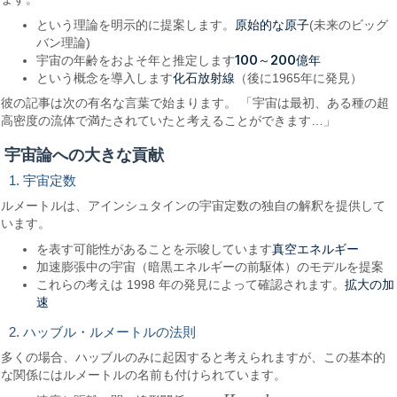
原始的な原子
という理論を明示的に提案します。
(未来のビッグ
バン理論)
100～200億年
宇宙の年齢をおよそ年と推定します
化石放射線
という概念を導入します
（後に1965年に発見）
彼の記事は次の有名な言葉で始まります。 「宇宙は最初、ある種の超
高密度の流体で満たされていたと考えることができます…」
宇宙論への大きな貢献
1. 宇宙定数
ルメートルは、アインシュタインの宇宙定数の独自の解釈を提供して
います。
真空エネルギー
を表す可能性があることを示唆しています
加速膨張中の宇宙（暗黒エネルギーの前駆体）のモデルを提案
拡大の加
これらの考えは 1998 年の発見によって確認されます。
速
2. ハッブル・ルメートルの法則
多くの場合、ハッブルのみに起因すると考えられますが、この基本的
な関係にはルメートルの名前も付けられています。