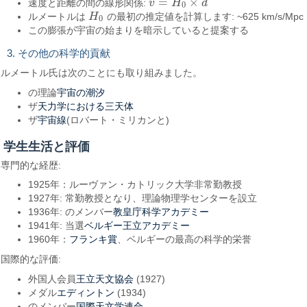
=
×
速度と距離の間の線形関係:
v
H
d
v
=
H
0
×
d
0
ルメートルは
H
の最初の推定値を計算します: ~625 km/s/Mpc
H
0
0
この膨張が宇宙の始まりを暗示していると提案する
3. その他の科学的貢献
ルメートル氏は次のことにも取り組みました。
宇宙の潮汐
の理論
天力学における三天体
ザ
宇宙線
ザ
(ロバート・ミリカンと)
学生生活と評価
専門的な経歴:
1925年：ルーヴァン・カトリック大学非常勤教授
1927年: 常勤教授となり、理論物理学センターを設立
教皇庁科学アカデミー
1936年: のメンバー
ベルギー王立アカデミー
1941年: 当選
フランキ賞
1960年：
、ベルギーの最高の科学的栄誉
国際的な評価:
王立天文協会
外国人会員
(1927)
エディントン
メダル
(1934)
国際天文学連合
のメンバー