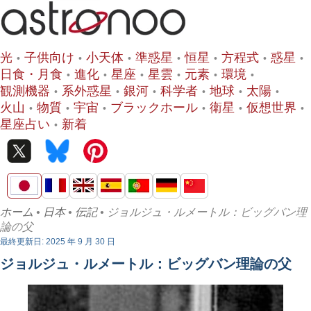
光
子供向け
小天体
準惑星
恒星
方程式
惑星
日食・月食
進化
星座
星雲
元素
環境
観測機器
系外惑星
銀河
科学者
地球
太陽
火山
物質
宇宙
ブラックホール
衛星
仮想世界
星座占い
新着
ホーム
•
日本
•
伝記
• ジョルジュ・ルメートル：ビッグバン理
論の父
最終更新日: 2025 年 9 月 30 日
ジョルジュ・ルメートル：ビッグバン理論の父