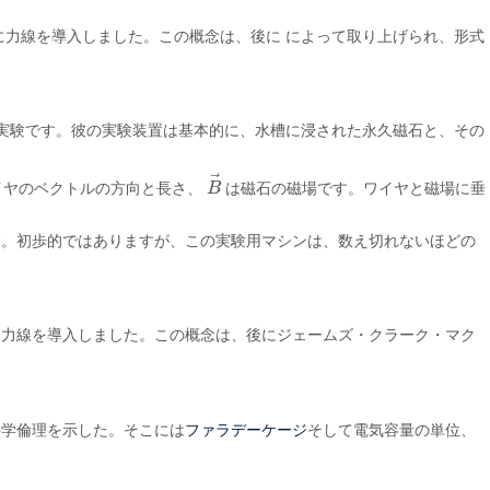
に力線を導入しました。この概念は、後に によって取り上げられ、形式
な実験です。彼の実験装置は基本的に、水槽に浸された永久磁石と、その
⃗
イヤのベクトルの方向と長さ、
B
は磁石の磁場です。ワイヤと磁場に垂
B
→
す。初歩的ではありますが、この実験用マシンは、数え切れないほどの
に力線を導入しました。この概念は、後にジェームズ・クラーク・マク
ファラデーケージ
科学倫理を示した。そこには
そして電気容量の単位、