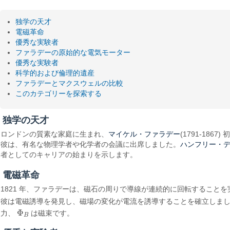
独学の天才
電磁革命
優秀な実験者
ファラデーの原始的な電気モーター
優秀な実験者
科学的および倫理的遺産
ファラデーとマクスウェルの比較
このカテゴリーを探索する
独学の天才
マイケル・ファラデー
ロンドンの質素な家庭に生まれ、
(1791-1
ハンフリー・
彼は、有名な物理学者や化学者の会議に出席しました。
者としてのキャリアの始まりを示します。
電磁革命
1821 年、ファラデーは、磁石の周りで導線が連続的に回転すること
彼は電磁誘導を発見し、磁場の変化が電流を誘導することを確立しま
Φ
力、
は磁束です。
Φ
B
B