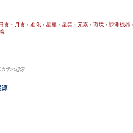
日食・月食
進化
星座
星雲
元素
環境
観測機器
着
気力学の起源
起源