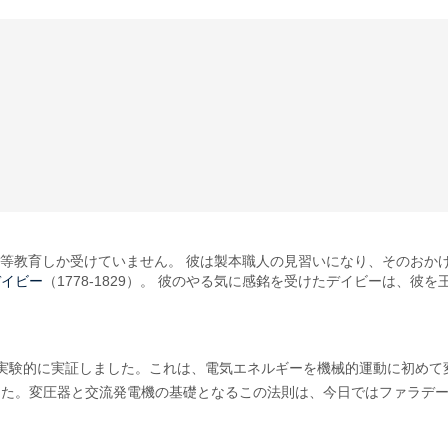
867) 初等教育しか受けていません。 彼は製本職人の見習いになり、その
デイビー
（1778-1829）。 彼のやる気に感銘を受けたデイビーは、
を実験的に実証しました。これは、電気エネルギーを機械的運動に初めて変
した。変圧器と交流発電機の基礎となるこの法則は、今日ではファラデ