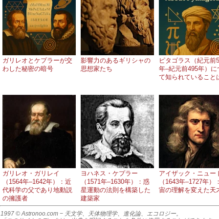
ガリレオとケプラーが交
影響力のあるギリシャの
ピタゴラス（紀元前5
わした秘密の暗号
思想家たち
年–紀元前495年）に
て知られていること
ガリレオ・ガリレイ
ヨハネス・ケプラー
アイザック・ニュー
（1564年–1642年）：近
（1571年–1630年）：惑
（1643年–1727年）
代科学の父であり地動説
星運動の法則を構築した
宙の理解を変えた天
の擁護者
建築家
1997 © Astronoo.com
− 天文学、天体物理学、進化論、エコロジー。