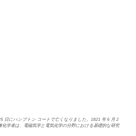
25 日にハンプトン コートで亡くなりました。1821 年 6 月 2
理学者兼化学者は、電磁気学と電気化学の分野における基礎的な研究