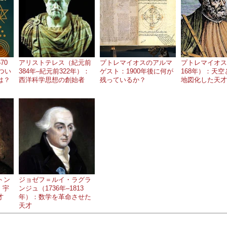
70
アリストテレス（紀元前
プトレマイオスのアルマ
プトレマイオス
つい
384年–紀元前322年）：
ゲスト：1900年後に何が
168年）：天
は？
西洋科学思想の創始者
残っているか？
地図化した天才
トン
ジョゼフ＝ルイ・ラグラ
：宇
ンジュ（1736年–1813
才
年）：数学を革命させた
天才