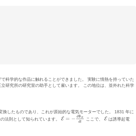
おかげで科学的な作品に触れることができました。 実験に情熱を持っていた
彼を王立研究所の研究室の助手として雇います。 この地位は、並外れた科学
換したものであり、これが原始的な電気モーターでした。 1831 年に
Φ
d
=
−
E
E
B
ーの法則として知られています。
ここで、
は誘導起電
E
=
−
d
Φ
B
d
t
E
d
t