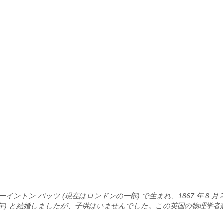
ーイントン バッツ (現在はロンドンの一部) で生まれ、1867 年 8 月 
1879 年) と結婚しましたが、子供はいませんでした。この英国の物