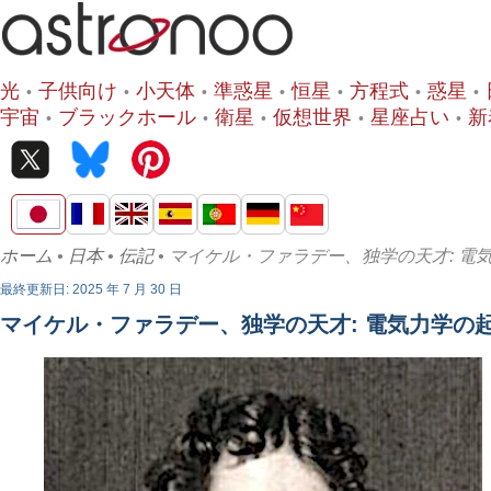
光
子供向け
小天体
準惑星
恒星
方程式
惑星
宇宙
ブラックホール
衛星
仮想世界
星座占い
新
ホーム
•
日本
•
伝記
• マイケル・ファラデー、独学の天才: 電
最終更新日: 2025 年 7 月 30 日
マイケル・ファラデー、独学の天才: 電気力学の