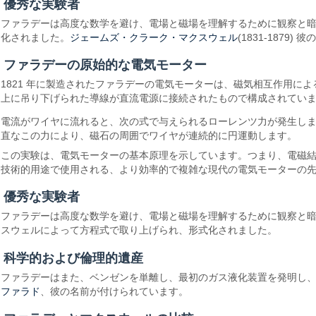
優秀な実験者
ファラデーは高度な数学を避け、電場と磁場を理解するために観察と暗
ジェームズ・クラーク・マクスウェル
化されました。
(1831-1879)
ファラデーの原始的な電気モーター
1821 年に製造されたファラデーの電気モーターは、磁気相互作用
上に吊り下げられた導線が直流電源に接続されたもので構成されてい
電流がワイヤに流れると、次の式で与えられるローレンツ力が発生し
直なこの力により、磁石の周囲でワイヤが連続的に円運動します。
この実験は、電気モーターの基本原理を示しています。つまり、電磁
技術的用途で使用される、より効率的で複雑な現代の電気モーターの
優秀な実験者
ファラデーは高度な数学を避け、電場と磁場を理解するために観察と
スウェルによって方程式で取り上げられ、形式化されました。
科学的および倫理的遺産
ファラデーはまた、ベンゼンを単離し、最初のガス液化装置を発明し
ファラド
、彼の名前が付けられています。