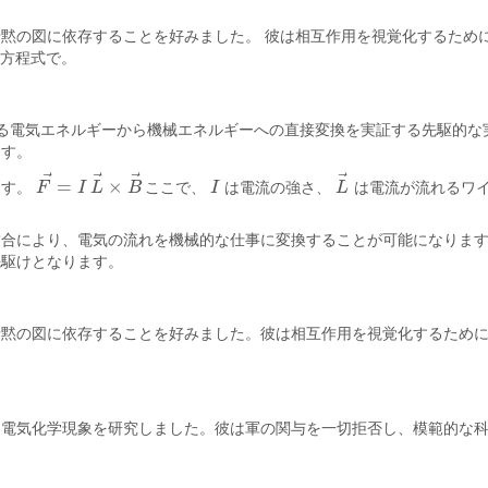
黙の図に依存することを好みました。 彼は相互作用を視覚化するため
 彼の方程式で。
による電気エネルギーから機械エネルギーへの直接変換を実証する先駆的
ます。
⃗
⃗
⃗
⃗
=
×
ます。
F
I
L
B
ここで、
I
は電流の強さ、
L
は電流が流れるワ
F
→
=
I
L
→
×
B
→
I
L
→
結合により、電気の流れを機械的な仕事に変換することが可能になりま
先駆けとなります。
暗黙の図に依存することを好みました。彼は相互作用を視覚化するため
、電気化学現象を研究しました。彼は軍の関与を一切拒否し、模範的な