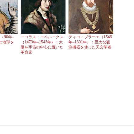
（90年–
ニコラス・コペルニクス
ティコ・ブラーエ（1546
空と地球を
（1473年–1543年）：太
年–1601年）：巨大な観
陽を宇宙の中心に置いた
測機器を使った天文学者
革命家