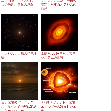
三体問題：3つの天体、1
ラグランジュ点：宇宙の
つの法則、無限の運命
安定した重力オアシスの
幻想
ネメシス：太陽の伴星理
太陽系 vs 恒星系：惑星
論
システムの比較
若い太陽のパラドック
380兆メガワット：太陽
ス：なぜ原始地球は凍結
エネルギーの凄まじい放
しなかったのか？
出