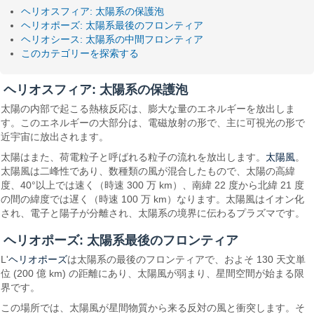
ヘリオスフィア: 太陽系の保護泡
ヘリオポーズ: 太陽系最後のフロンティア
ヘリオシース: 太陽系の中間フロンティア
このカテゴリーを探索する
ヘリオスフィア: 太陽系の保護泡
太陽の内部で起こる熱核反応は、膨大な量のエネルギーを放出しま
す。このエネルギーの大部分は、電磁放射の形で、主に可視光の形で
近宇宙に放出されます。
太陽風
太陽はまた、荷電粒子と呼ばれる粒子の流れを放出します。
。
太陽風は二峰性であり、数種類の風が混合したもので、太陽の高緯
度、40°以上では速く（時速 300 万 km）、南緯 22 度から北緯 21 度
の間の緯度では遅く（時速 100 万 km）なります。太陽風はイオン化
され、電子と陽子が分離され、太陽系の境界に伝わるプラズマです。
ヘリオポーズ: 太陽系最後のフロンティア
ヘリオポーズ
L'
は太陽系の最後のフロンティアで、およそ 130 天文単
位 (200 億 km) の距離にあり、太陽風が弱まり、星間空間が始まる限
界です。
この場所では、太陽風が星間物質から来る反対の風と衝突します。そ