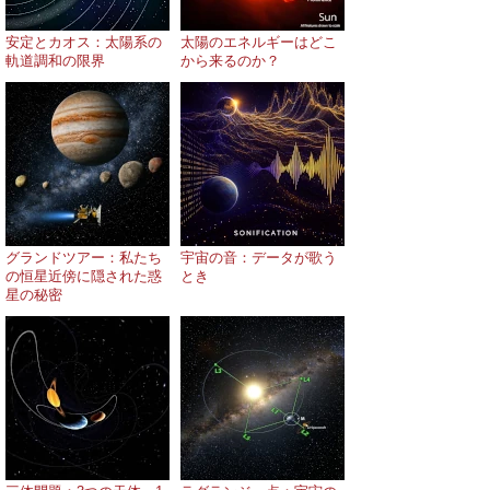
安定とカオス：太陽系の
太陽のエネルギーはどこ
軌道調和の限界
から来るのか？
グランドツアー：私たち
宇宙の音：データが歌う
の恒星近傍に隠された惑
とき
星の秘密