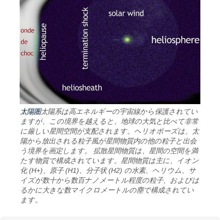
太陽圏
太陽系は高エネルギーの宇宙線から保護されてい
ますが、この境界を越えると、地球の大気と比べて非常
に厳しい星間空間が支配されます。ヘリオポーズは、太
陽から放出される粒子風が星間物質内の他の粒子と出会
う境界を画定します。 拡散星間物質は、星間の空間を満
たす物質で構成されています。星間物質は主に、イオン
化 (H+)、原子 (H1)、分子状 (H2) の水素、ヘリウム、サ
イズが数十から数百ナノメートル程度の粒子、およびは
るかに大きな数マイクロメートルの塵で構成されてい
ます。