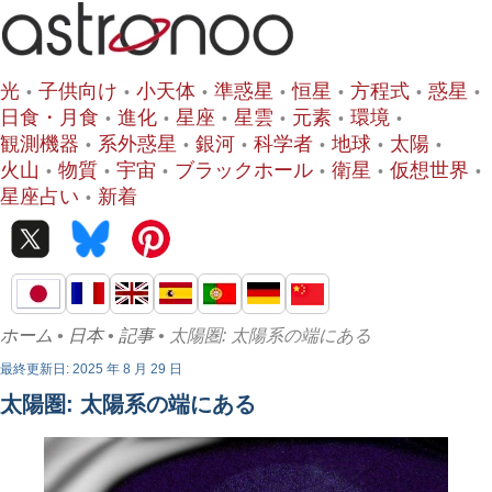
光
子供向け
小天体
準惑星
恒星
方程式
惑星
日食・月食
進化
星座
星雲
元素
環境
観測機器
系外惑星
銀河
科学者
地球
太陽
火山
物質
宇宙
ブラックホール
衛星
仮想世界
星座占い
新着
ホーム
•
日本
•
記事
• 太陽圏: 太陽系の端にある
最終更新日: 2025 年 8 月 29 日
太陽圏: 太陽系の端にある