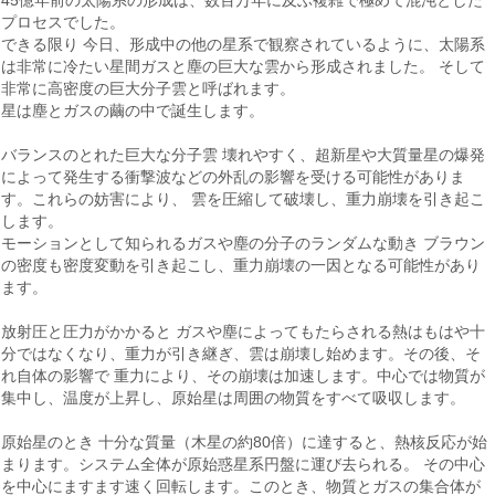
45億年前の太陽系の形成は、数百万年に及ぶ複雑で極めて混沌とした
プロセスでした。
できる限り 今日、形成中の他の星系で観察されているように、太陽系
は非常に冷たい星間ガスと塵の巨大な雲から形成されました。 そして
非常に高密度の巨大分子雲と呼ばれます。
星は塵とガスの繭の中で誕生します。
バランスのとれた巨大な分子雲 壊れやすく、超新星や大質量星の爆発
によって発生する衝撃波などの外乱の影響を受ける可能性がありま
す。これらの妨害により、 雲を圧縮して破壊し、重力崩壊を引き起こ
します。
モーションとして知られるガスや塵の分子のランダムな動き ブラウン
の密度も密度変動を引き起こし、重力崩壊の一因となる可能性があり
ます。
放射圧と圧力がかかると ガスや塵によってもたらされる熱はもはや十
分ではなくなり、重力が引き継ぎ、雲は崩壊し始めます。その後、そ
れ自体の影響で 重力により、その崩壊は加速します。中心では物質が
集中し、温度が上昇し、原始星は周囲の物質をすべて吸収します。
原始星のとき 十分な質量（木星の約80倍）に達すると、熱核反応が始
まります。システム全体が原始惑星系円盤に運び去られる。 その中心
を中心にますます速く回転します。このとき、物質とガスの集合体が