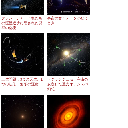
グランドツアー：私たち
宇宙の音：データが歌う
の恒星近傍に隠された惑
とき
星の秘密
三体問題：3つの天体、1
ラグランジュ点：宇宙の
つの法則、無限の運命
安定した重力オアシスの
幻想