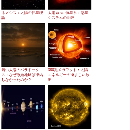
ネメシス：太陽の伴星理
太陽系 vs 恒星系：惑星
論
システムの比較
若い太陽のパラドック
380兆メガワット：太陽
ス：なぜ原始地球は凍結
エネルギーの凄まじい放
しなかったのか？
出