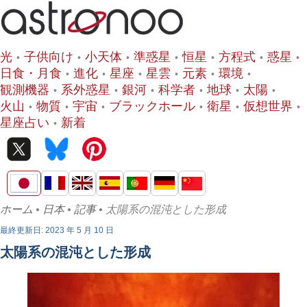
光
子供向け
小天体
準惑星
恒星
方程式
惑星
日食・月食
進化
星座
星雲
元素
環境
観測機器
系外惑星
銀河
科学者
地球
太陽
火山
物質
宇宙
ブラックホール
衛星
仮想世界
星座占い
新着
ホーム
•
日本
•
記事
• 太陽系の混沌とし​​た形成
最終更新日: 2023 年 5 月 10 日
太陽系の混沌とし​​た形成