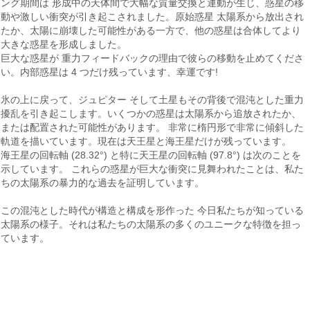
ング期間は 形成中の天体間で大幅な質量交換と運動が生じ、惑星の移
動や激しい衝突が引き起こされました。原始惑星 太陽系から放出され
たか、太陽に崩壊した可能性がある一方で、他の惑星は合体してより
大きな惑星を形成しました。
巨大な惑星が 重力フィードバックの理由で彼らの移動を止めてくださ
い。内部惑星は 4 つだけ残っています、幸運です!
氷の上に戻って、ジュピター そして土星もその背後で混沌とした重力
擾乱を引き起こします。いくつかの惑星は太陽系から追放されたか、
または配置された可能性があります。 非常に楕円形で非常に傾斜した
軌道を描いています。現在は天王星と海王星だけが残っています。
海王星の回転軸 (28.32°) と特に天王星の回転軸 (97.8°) は次のことを
示しています。 これらの惑星が巨大な衝突に見舞われたことは、私た
ちの太陽系の暴力的な過去を証明しています。
この混沌とし​​た時代が構造と構成を形作った 今日私たちが知っている
太陽系の様子。それは私たちの太陽系の多くのユニークな特徴を担っ
ています。