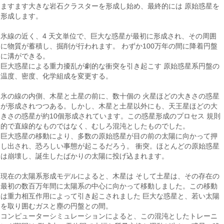
ますます大きな岩石クラスターを形成し始め、最終的には 原始惑星を
形成します。
氷線の近く、4 天文単位で、巨大な惑星が最初に形成され、その周囲
に物質が蓄積し、掘削が行われます。 わずか100万年の間に降着円盤
に溝ができる。
巨大惑星による重力擾乱が劇的な衝突を引き起こす 原始惑星系円盤の
温度、密度、化学組成を変更する。
氷の線の内側、木星と土星の前に、数十個の 火星ほどの大きさの惑星
が形成されつつある。しかし、木星と土星以外にも、天王星ほどの大
きさの惑星が約10個形成されています。この惑星形成のプロセス 規則
的で直線的なものではなく、むしろ混沌としたものでした。
巨大惑星の移動により、多数の原始惑星が目の前の太陽に向かって押
し出され、恐ろしい事態が起こるだろう。 衝突。ほとんどの原始惑星
は崩壊し、誕生したばかりの太陽に投げ込まれます。
現在の太陽系形成モデルによると、木星は そして土星は、その存在の
最初の数百万年間に太陽系の中心に向かって移動しました。この移動
は重力相互作用によって引き起こされました 巨大な惑星と、若い太陽
を取り囲むガスと塵の円盤との間。
コンピューターシミュレーションによると、この混沌とし​​たトレーニ