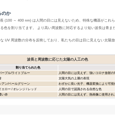
るのか
 (100 ～ 400 nm) は人間の目には見えないため、特殊な機器がこ
る色を割り当てます。 より高い周波数に対応するより短い波長は青ま
な UV 周波数の分布を反映しており、私たちの目は目に見えない太陽
波長と周波数に応じた太陽の人工の色
割り当てられた色
パープル/ライトブルー
人間の目には見えず、強いコロナ放射の
青
太陽大気の上層の表現
シアン/ペールグリーン
わずかに長い光子、機器変換により可視
イエロー / オレンジ / レッド
人間の目で認識される自然な色
濃い赤
人間の目には見えず、熱画像に使用され