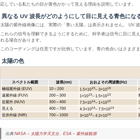
応している私たちの目が黄色がかって見える理由を説明しています。
異なる UV 波長がどのようにして目に見える青色にな
太陽の紫外線画像には、実際の「青い太陽」は表示されません。 UV 波長
これらの信号を理解できるようにするために、科学者は信号に目に見え
れる場合があります。
このコーディングは任意ですが比例しています。青の色合いはさまざま
太陽の色
スペクトル範囲
波長(nm)
おおよその周波数(Hz)
15
16
極端紫外線 (EUV)
10～200
1.5×10
– 3×10
15
15
遠紫外線 (FUV)
200～300
1×10
– 1.5×10
14
15
近紫外 (NUV)
300～400
7.5×10
– 1×10
14
14
見える
400～700
4.3×10
– 7.5×10
14
14
近赤外線 (NIR)
700～1000
3×10
– 4.3×10
出典:
NASA – 太陽力学天文台
、
ESA – 紫外線観測