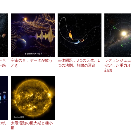
たち
宇宙の音：データが歌う
三体問題：3つの天体、1
ラグランジュ点
た惑
とき
つの法則、無限の運命
安定した重力オ
幻想
の軌
太陽活動の極大期と極小
期