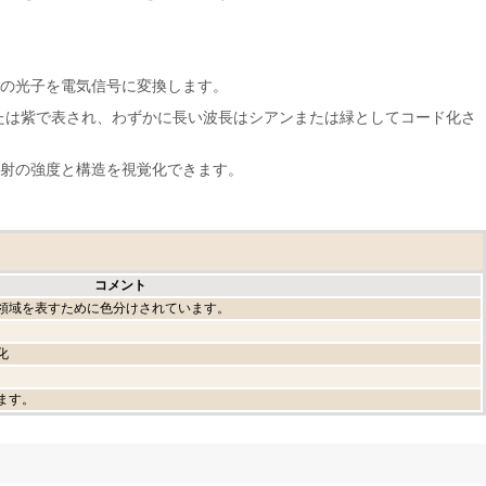
れらの光子を電気信号に変換します。
たは紫で表され、わずかに長い波長はシアンまたは緑としてコード化さ
放射の強度と構造を視覚化できます。
コメント
領域を表すために色分けされています。
化
ます。