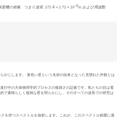
−8
つまり波長: 171 Å = 1.71 × 10
m および周波数:
らかにします。 黄色い星という名前の由来となった見慣れた外観とは
、進行中の天体物理学的プロセスの複雑さの証拠です。私たちの目は電
力的で素晴らしく複雑な星を明らかにし、そのすべての波長での研究は
にピークを持つスペクトルを放射します。これが、このスペクトル範囲に適