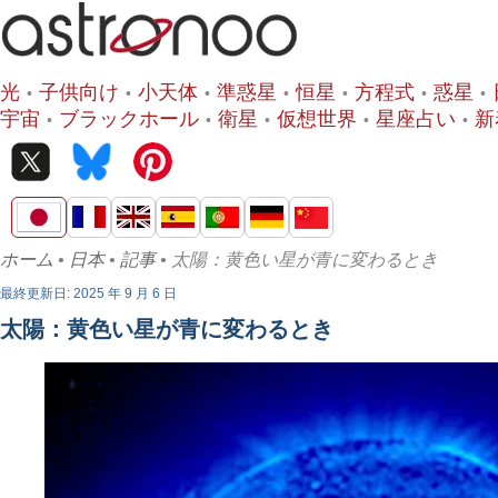
光
子供向け
小天体
準惑星
恒星
方程式
惑星
宇宙
ブラックホール
衛星
仮想世界
星座占い
新
ホーム
•
日本
•
記事
• 太陽：黄色い星が青に変わるとき
最終更新日: 2025 年 9 月 6 日
太陽：黄色い星が青に変わるとき