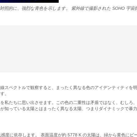
強烈な青色を示します。 紫外線で撮影された SOHO 宇宙探査機の画像、
線スペクトルで観察すると、まったく異なる色のアイデンティティを明
ます。
とを私たちに思い出させます。この色の二重性は矛盾ではなく、むしろ
ちが知っている太陽とはまったく異なる太陽、つまりダイナミックで暴
感度に依存します。 表面温度が約 5778 K の太陽は、緑から黄色