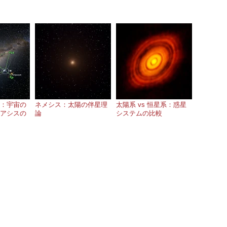
：宇宙の
ネメシス：太陽の伴星理
太陽系 vs 恒星系：惑星
アシスの
論
システムの比較