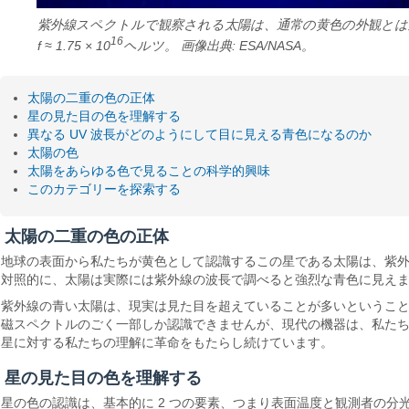
紫外線スペクトルで観察される太陽は、通常の黄色の外観とは対照的に、
16
f ≈ 1.75 × 10
ヘルツ。 画像出典: ESA/NASA。
太陽の二重の色の正体
星の見た目の色を理解する
異なる UV 波長がどのようにして目に見える青色になるのか
太陽の色
太陽をあらゆる色で見ることの科学的興味
このカテゴリーを探索する
太陽の二重の色の正体
地球の表面から私たちが黄色として認識するこの星である太陽は、紫外
対照的に、太陽は実際には紫外線の波長で調べると強烈な青色に見え
紫外線の青い太陽は、現実は見た目を超えていることが多いというこ
磁スペクトルのごく一部しか認識できませんが、現代の機器は、私た
星に対する私たちの理解に革命をもたらし続けています。
星の見た目の色を理解する
星の色の認識は、基本的に 2 つの要素、つまり表面温度と観測者の分光