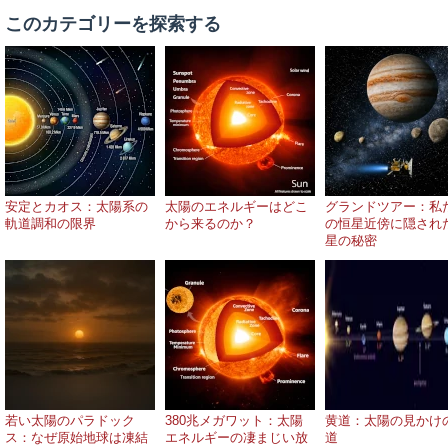
このカテゴリーを探索する
安定とカオス：太陽系の
太陽のエネルギーはどこ
グランドツアー：私
軌道調和の限界
から来るのか？
の恒星近傍に隠され
星の秘密
若い太陽のパラドック
380兆メガワット：太陽
黄道：太陽の見かけ
ス：なぜ原始地球は凍結
エネルギーの凄まじい放
道