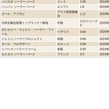
パバガダ ソーラー パーク
インド
2.05
2019
ベンバン ソーラー パーク
エジプト
1.8
2019
アラブ首長国連
ヌール・アブダビ
2019
1.17
邦
1.0 (フェーズ
大同太陽光発電トップランナー基地
中国
2016
I)
ボトルリー・ウェスト・ソーラー・ファ
イギリス
2026
0.84
ーム
ジェミニソーラープロジェクト
米国
0.69
2024
ヌール・ワルザザート
モロッコ
0.58
2016
トパーズソーラーファーム
米国
0.55
2014
セスタス ソーラー パーク
フランス
0.3
2015