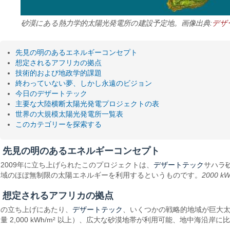
砂漠にある熱力学的太陽光発電所の建設予定地。画像出典:
デザ
先見の明のあるエネルギーコンセプト
想定されるアフリカの拠点
技術的および地政学的課題
終わっていない夢、しかし永遠のビジョン
今日のデザートテック
主要な大陸横断太陽光発電プロジェクトの表
世界の大規模太陽光発電所一覧表
このカテゴリーを探索する
先見の明のあるエネルギーコンセプト
デザートテック
2009年に立ち上げられたこのプロジェクトは、
サハラ
域のほぼ無制限の太陽エネルギーを利用するというものです。
2000 k
想定されるアフリカの拠点
デザートテック
の立ち上げにあたり、
、いくつかの戦略的地域が巨大太
量 2,000 kWh/m² 以上）、広大な砂漠地帯が利用可能、地中海沿