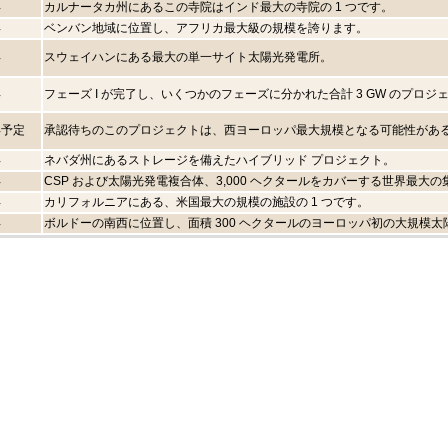
年
カルナータカ州にあるこの寺院はインド最大の寺院の 1 つです。
年
ベンバン地域に位置し、アフリカ最大級の規模を誇ります。
年
スウェイハンにある最大の単一サイト太陽光発電所。
年
フェーズ I が完了し、いくつかのフェーズに分かれた合計 3 GW のプ
年予定
承認待ちのこのプロジェクトは、西ヨーロッパ最大規模となる可能性があ
年
ネバダ州にあるストレージを備えたハイブリッド プロジェクト。
年
CSP および太陽光発電複合体、3,000 ヘクタールをカバーする世界最大
年
カリフォルニアにある、米国最大の規模の施設の 1 つです。
年
ボルドーの南西に位置し、面積 300 ヘクタールのヨーロッパ初の大規模