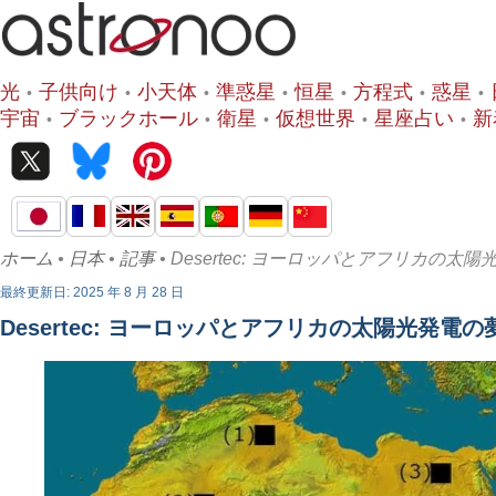
光
子供向け
小天体
準惑星
恒星
方程式
惑星
宇宙
ブラックホール
衛星
仮想世界
星座占い
新
ホーム
•
日本
•
記事
• Desertec: ヨーロッパとアフリカの太
最終更新日: 2025 年 8 月 28 日
Desertec: ヨーロッパとアフリカの太陽光発電の