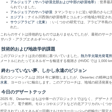
アルジェリア（サハラ砂漠北部および中部の砂漠地帯）
: 世界
られていました。
アルジェリアのサハラ砂漠
: タマンラセットに近い砂漠のさらに
エジプト
：ナイル川西側の砂漠地帯とコムオンボ地域が特定され
サウジアラビア（北東）
：いくつかの研究では、アラビア半島の
れた。
これらのサイトは排他的なものではありませんでしたが、最初のサー
サハラ・アラブエネルギーベルト
。
技術的および地政学的課題
熱力学太陽光発電
このプロジェクトは次の技術に基づいていました。
メートルにわたってエネルギーを輸送する複雑さ (HVDC では 1,000 k
終わっていない夢、しかし永遠のビジョン
元のコンソーシアムは 2014 年に解散しましたが、Desertec
水素
、ヨーロッパに輸出します。このアプローチは、地域の経済発展
今日のデザートテック
2025 年、Desertec はもはや単一のプロジェクトではなく、
デザートテ
ンモニア、電子燃料。モロッコやエジプトなどの北アフリカのいくつ
想定されているエネルギー回廊はもはやヨーロッパへの総輸出に限定