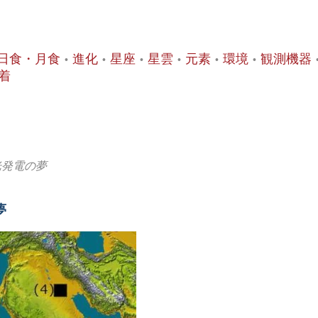
日食・月食
進化
星座
星雲
元素
環境
観測機器
着
陽光発電の夢
夢