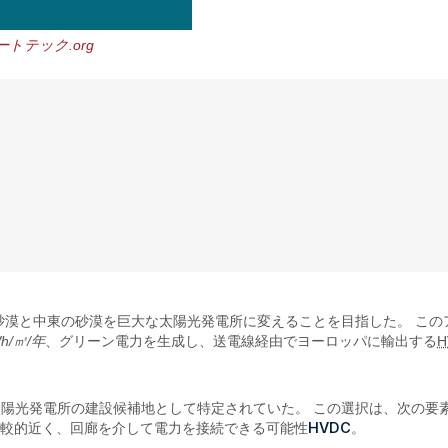
ートテック.org
砂漠と中東の砂漠を巨大な太陽光発電所に変えることを目指した。 こ
Wh/㎡/年
、グリーン電力を生成し、送電線経由でヨーロッパに輸出する
H
陽光発電所の建設候補地として特定されていた。 この選択は、次の要
HVDC
岸に比較的近く、回廊を介して電力を接続できる可能性
。