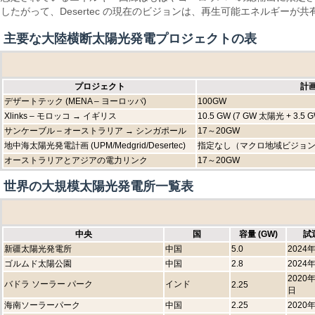
したがって、Desertec の現在のビジョンは、再生可能エネルギー
主要な大陸横断太陽光発電プロジェクトの表
プロジェクト
計
デザートテック (MENA – ヨーロッパ)
100GW
Xlinks – モロッコ → イギリス
10.5 GW (7 GW 太陽光 + 3.5 
サンケーブル – オーストラリア → シンガポール
17～20GW
地中海太陽光発電計画 (UPM/Medgrid/Desertec)
指定なし（マクロ地域ビジョ
オーストラリアとアジアの電力リンク
17～20GW
世界の大規模太陽光発電所一覧表
中央
国
容量 (GW)
試
新疆太陽光発電所
中国
5.0
2024
ゴルムド太陽公園
中国
2.8
2024
2020
バドラ ソーラー パーク
インド
2.25
日
海南ソーラーパーク
中国
2.25
2020