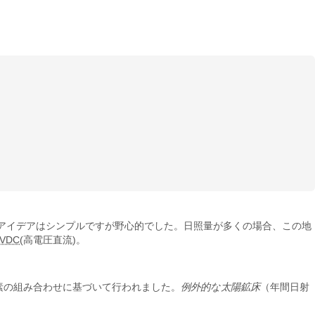
のアイデアはシンプルですが野心的でした。日照量が多くの場合、この地
VDC
(高電圧直流)。
素の組み合わせに基づいて行われました。
例外的な太陽鉱床
（年間日射