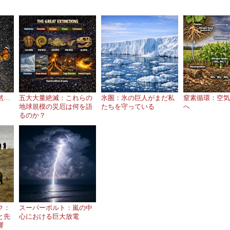
然…
五大大量絶滅：これらの
氷圏：氷の巨人がまだ私
窒素循環：空気
地球規模の災厄は何を語
たちを守っている
へ
るのか？
ク：
スーパーボルト：嵐の中
と先
心における巨大放電
響