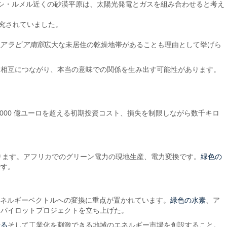
ハッシ・ルメル近くの砂漠平原は、太陽光発電とガスを組み合わせると考え
研究されていました。
アラビア南部
広大な未居住の乾燥地帯があることも理由として挙げら
と相互につながり、本当の意味での関係を生み出す可能性があります。
,000 億ユーロを超える初期投資コスト、損失を制限しながら数千キロ
緑色の
つあります。アフリカでのグリーン電力の現地生産、電力変換です。
です。
緑色の水素
エネルギーベクトルへの変換に重点が置かれています。
、ア
るパイロットプロジェクトを立ち上げた。
せる
そして工業化を刺激できる地域のエネルギー市場を創設すること。