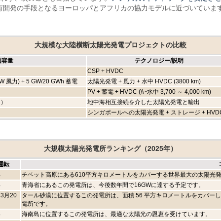
が共有開発の手段となるヨーロッパとアフリカの協力モデルに近づいていま
大規模な大陸横断太陽光発電プロジェクトの比較
画容量
テクノロジー/説明
CSP + HVDC
GW 風力) + 5 GW/20 GWh 蓄電
太陽光発電 + 風力 + 水中 HVDC (3800 km)
PV + 蓄電 + HVDC (\\~水中 3,700 ～ 4,000 km)
ン）
地中海相互接続を介した太陽光発電と輸出
シンガポールへの太陽光発電 + ストレージ + HVD
大規模太陽光発電所ランキング（2025年）
運転
年
チベット高原にある610平方キロメートルをカバーする世界最大の太陽光発
年
青海省にあるこの発電所は、今後数年間で16GWに達する予定です。
年3月20
タール砂漠に位置するこの発電所は、面積 56 平方キロメートルをカバーし
電所です。
年
海南島に位置するこの発電所は、最適な太陽光の恩恵を受けています。