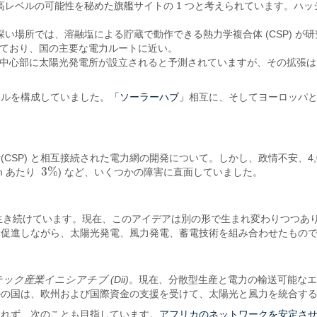
最高レベルの可能性を秘めた旗艦サイトの 1 つと考えられています。
深い場所では、溶融塩による貯蔵で動作できる熱力学複合体 (CSP) が
ており、国の主要な電力ルートに近い。
中心部に太陽光発電所が設立されると予測されていますが、その拡張は
「ソーラーハブ」
クルを構成していました。
相互に、そしてヨーロッパ
所
(CSP) と相互接続された電力網の開発について。しかし、政情不安、4
3
%
m あたり
) など、いくつかの障害に直面していました。
3
%
 の精神は生き続けています。現在、このアイデアは別の形で生まれ変わりつ
を促進しながら、太陽光発電、風力発電、蓄電技術を組み合わせたもの
ック産業イニシアチブ (Dii)
。現在、分散型生産と電力の輸送可能な
かの国は、欧州および国際資金の支援を受けて、太陽光と風力を統合す
アフリカのネットワークを安定さ
されず、次のことも目指しています。