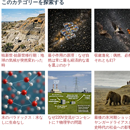
このカテゴリーを探索する
暁新世-始新世移行期：地
最小作用の原理：なぜ自
収斂進化：偶然、必
球の気候が突然変わった
然は常に最も経済的な道
それとも幻?
時
を選ぶのか？
水のパラドックス：水な
なぜ220V交流がコンセン
最後の氷河期ショッ
しに生命なし
トに？物理学の問題
ヤンガードライアス
史時代の社会への影