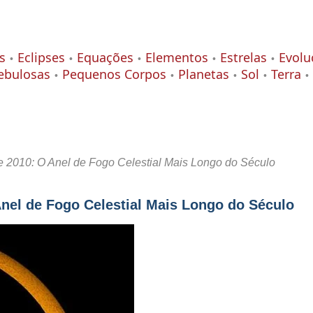
s
Eclipses
Equações
Elementos
Estrelas
Evolu
ebulosas
Pequenos Corpos
Planetas
Sol
Terra
de 2010: O Anel de Fogo Celestial Mais Longo do Século
Anel de Fogo Celestial Mais Longo do Século