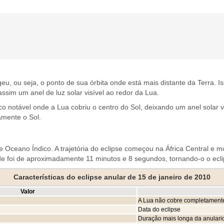
u, ou seja, o ponto de sua órbita onde está mais distante da Terra. I
sim um anel de luz solar visível ao redor da Lua.
 notável onde a Lua cobriu o centro do Sol, deixando um anel solar vi
amente o Sol.
ia e Oceano Índico. A trajetória do eclipse começou na África Central e 
 foi de aproximadamente 11 minutos e 8 segundos, tornando-o o eclips
Características do eclipse anular de 15 de janeiro de 2010
Valor
A Lua não cobre completamente
Data do eclipse
Duração mais longa da anular