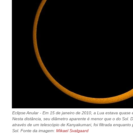
Eclipse Anular - Em 15 de janeiro de 2010, a Lua estava quase
Nesta distância, seu diâmetro aparente é menor que o do Sol. 
através de um telescópio de Kanyakumari, foi filtrada enquanto
Sol. Fonte da imagem:
Mikael Svalgaard