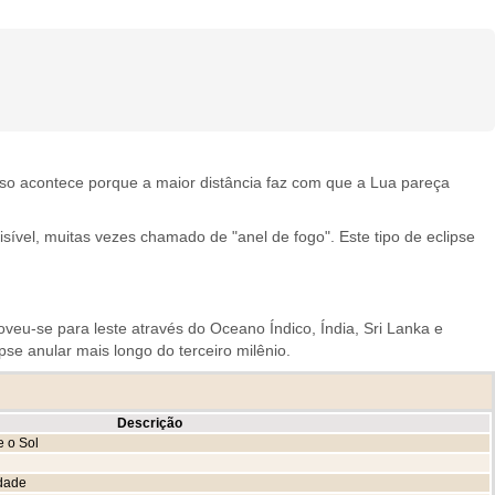
sso acontece porque a maior distância faz com que a Lua pareça
sível, muitas vezes chamado de "anel de fogo". Este tipo de eclipse
moveu-se para leste através do Oceano Índico, Índia, Sri Lanka e
e anular mais longo do terceiro milênio.
Descrição
 o Sol
idade