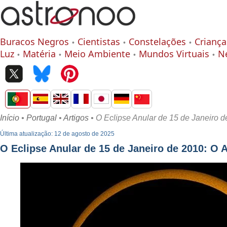
Buracos Negros
Cientistas
Constelações
Criança
Luz
Matéria
Meio Ambiente
Mundos Virtuais
N
Início
•
Portugal
•
Artigos
• O Eclipse Anular de 15 de Janeiro 
Última atualização: 12 de agosto de 2025
O Eclipse Anular de 15 de Janeiro de 2010: O 