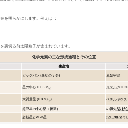
を明らかにします。例えば ​​：
源を裏切る前太陽粒子が含まれています。
化学元素の主な形成過程とその位置
ス
生産地
ビッグバン (最初の 3 分)
原始宇宙
星の中心 > 1.3 M
リゲル
(M > 2
☉
大質量星 (> 8 M)
)
ベテルギウス
☉
超巨星の中心部（後期）
の祖先
SN160
超新星とAGB星
SN 1987A
そ