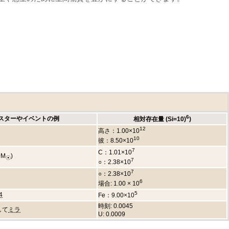
6
スターやイベントの例
相対存在量 (Si=10)
)
12
高さ：1.00×10
10
彼：8.50×10
7
C：1.01×10
0M
)
☉
7
○：2.38×10
7
○：2.38×10
6
場合: 1.00 × 10
5
4
Fe：9.00×10
時刻: 0.0045
して
ミラ
U: 0.0009