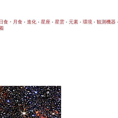
日食・月食
進化
星座
星雲
元素
環境
観測機器
着