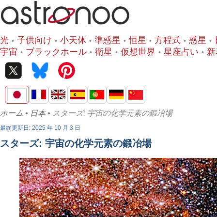
光
子供向け
小天体
準惑星
恒星
方程式
惑星
宇宙
ブラックホール
衛星
仮想世界
星座占い
新
ホーム
•
日本
• スターズ: 宇宙の化学元素の鍛冶場
最終更新日: 2025 年 10 月 3 日
スターズ: 宇宙の化学元素の鍛冶場