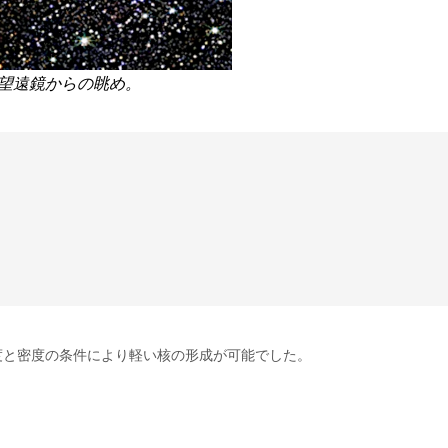
宇宙望遠鏡からの眺め。
、温度と密度の条件により軽い核の形成が可能でした。