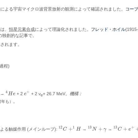
コー
星による宇宙マイクロ波背景放射の観測によって確認されました。
フレッド・ホイル
スは、
恒星元素合成
によって理論化されました。
(1915
57 年の独創的な記事で。
換されます。
過程)
4
+
→
H
e
+ 2
e
+ 2 ν
+ 26.7 MeV。
機構：
4
H
e
e
+
e
何年も）。
12
1
13
13
+
+
+
+
による触媒作用 (メインループ):
C
H
→
N
γ
→
C
e
12
C
+
1
H
13
N
+
γ
13
C
+
e
+
+
ν
e