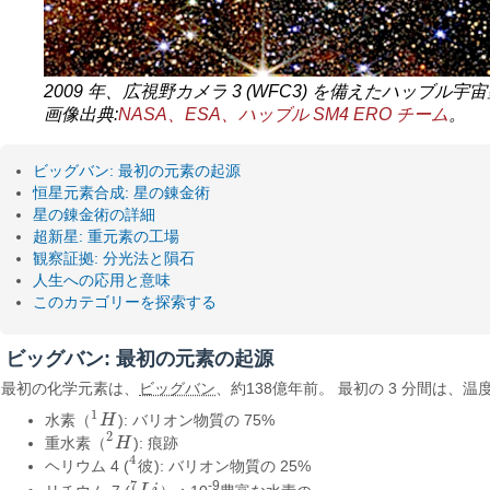
2009 年、広視野カメラ 3 (WFC3) を備えたハッブル
画像出典:
NASA、ESA、ハッブル SM4 ERO チーム
。
ビッグバン: 最初の元素の起源
恒星元素合成: 星の錬金術
星の錬金術の詳細
超新星: 重元素の工場
観察証拠: 分光法と隕石
人生への応用と意味
このカテゴリーを探索する
ビッグバン: 最初の元素の起源
最初の化学元素は、
ビッグバン
、約138億年前。 最初の 3 分間は
1
水素（
H
): バリオン物質の 75%
1
H
2
重水素（
H
): 痕跡
2
H
4
ヘリウム 4 (
彼
): バリオン物質の 25%
4
彼
7
-9