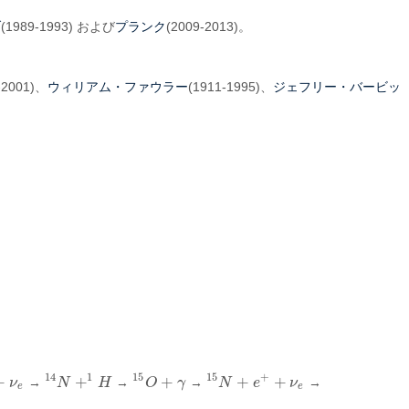
ブ
プランク
(1989-1993) および
(2009-2013)。
ウィリアム・ファウラー
ジェフリー・バービッ
-2001)、
(1911-1995)、
14
1
15
15
+
+
+
+
+
+
ν
→
N
H
→
O
γ
→
N
e
ν
→
14
N
+
1
H
15
O
+
γ
15
N
+
e
+
+
ν
e
e
e