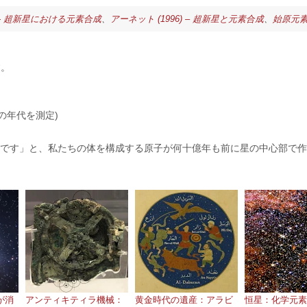
) - 超新星における元素合成
、
アーネット (1996) – 超新星と元素合成
、
始原元
す。
の年代を測定)
星くずです」と、私たちの体を構成する原子が何十億年も前に星の中心部で
が消
アンティキティラ機械：
黄金時代の遺産：アラビ
恒星：化学元素