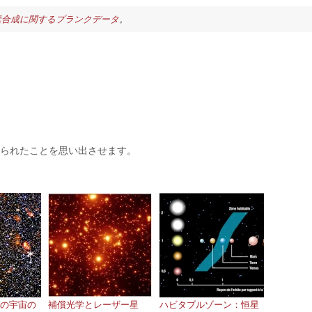
素合成に関するプランクデータ
。
作られたことを思い出させます。
の宇宙の
補償光学とレーザー星
ハビタブルゾーン：恒星