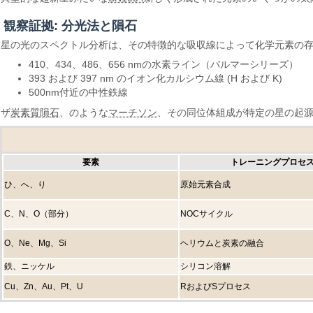
観察証拠: 分光法と隕石
星の光のスペクトル分析は、その特徴的な吸収線によって化学元素の存在
410、434、486、656 nmの水素ライン（バルマーシリーズ）
393 および 397 nm のイオン化カルシウム線 (H および K)
500nm付近の中性鉄線
ザ
炭素質隕石
、のような
マーチソン
、その同位体組成が特定の星の起
要素
トレーニングプロセ
ひ、へ、り
原始元素合成
C、N、O（部分）
NOCサイクル
O、Ne、Mg、Si
ヘリウムと炭素の融合
鉄、ニッケル
シリコン溶解
Cu、Zn、Au、Pt、U
RおよびSプロセス