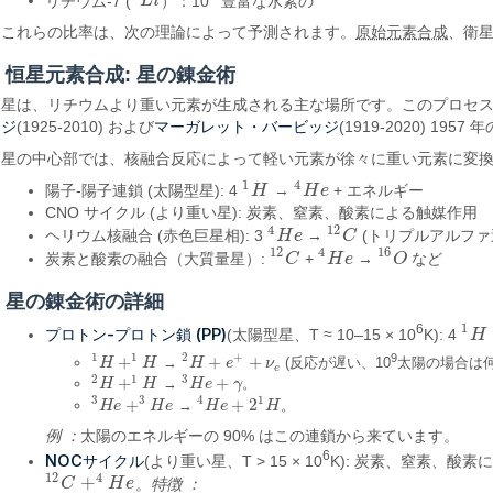
リチウム-7 (
L
i
）：10
豊富な水素の
7
L
i
これらの比率は、次の理論によって予測されます。
原始元素合成
、衛
恒星元素合成: 星の錬金術
星は、リチウムより重い元素が生成される主な場所です。このプロセ
ジ
マーガレット・バービッジ
(1925-2010) および
(1919-2020) 19
星の中心部では、核融合反応によって軽い元素が徐々に重い元素に変
1
4
陽子-陽子連鎖 (太陽型星): 4
H
→
H
e
+ エネルギー
1
H
4
H
e
CNO サイクル (より重い星): 炭素、窒素、酸素による触媒作用
4
12
ヘリウム核融合 (赤色巨星相): 3
H
e
→
C
(トリプルアルファ
4
H
e
12
C
12
4
16
炭素と酸素の融合（大質量星）:
C
+
H
e
→
O
など
12
C
4
H
e
16
O
星の錬金術の詳細
1
6
プロトン-プロトン鎖 (PP)
(太陽型星、T ≈ 10–15 × 10
K): 4
H
1
H
1
1
2
+
9
+
+
+
→
(反応が遅い、10
太陽の場合は
1
H
H
+
1
H
H
2
H
H
+
e
+
+
e
ν
e
ν
e
2
1
3
+
+
→
。
2
H
H
+
1
H
H
3
H
H
e
e
+
γ
γ
1
3
3
4
+
+
2
→
。
3
H
H
e
e
+
3
H
e
H
e
4
H
H
e
e
+
2
1
H
H
例 ：
太陽のエネルギーの 90% はこの連鎖から来ています。
6
NOCサイクル
(より重い星、T > 15 × 10
K): 炭素、窒素、酸素
12
4
+
C
H
e
。
特徴 ：
12
C
+
4
H
e