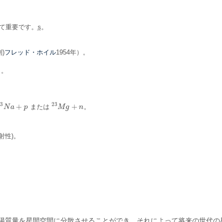
。
て重要です。
s
。
フレッド・ホイル
)
1954年）。
）。
23
23
+
+
または
。
23
N
N
a
a
+
p
p
23
M
M
g
g
+
n
n
射性)。
。
陽質量を星間空間に分散させることができ、それによって将来の世代の