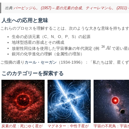
出典:
バービッジら。 (1957) – 星の元素の合成
、
ティーレマンら。 (2011
人生への応用と意味
これらのプロセスを理解することは、次のような大きな意味を持ちま
生命の必須元素（C、N、O、P、S）の起源
地球型惑星の形成とその構成
26
放射性同位体を使用した宇宙事象の年代測定 (例:
A
l
で若い星
26
A
l
銀河の化学進化の理解（金属性の増加）
カール・セーガン
ご指摘の通り
（1934-1996）：「私たちは皆、
このカテゴリーを探索する
炭素の星：死にゆく星が
マグネター：中性子星が
宇宙の不死鳥：宇宙