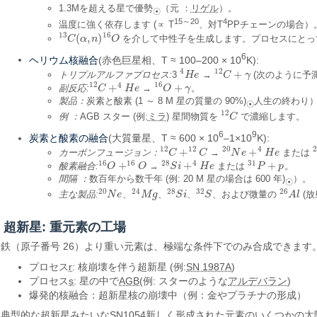
1.3Mを超える星で優勢
（元 ：
リゲル
）。
☉
15～20
4
温度に強く依存します (∝ T
、対T
PPチェーンの場合）
13
16
(
,
)
を介して中性子を生成します。プロセスにとっ
13
C
C
(
α
α
,
n
)
n
16
O
O
6
ヘリウム核融合
(赤色巨星相、T ≈ 100–200 × 10
K):
4
12
+
トリプルアルファプロセス:
3
→
(次のように予測
4
H
H
e
e
12
C
C
+
γ
γ
12
4
16
+
+
副反応:
→
。
12
C
C
+
4
H
e
H
e
16
O
O
+
γ
γ
製品：
炭素と酸素 (1 ～ 8 M 星の質量の 90%)
人生の終わり
☉
12
例 ：
AGB スター (例:
ミラ
) 星間物質を
で濃縮します。
12
C
C
6
9
炭素と酸素の融合
(大質量星、T ≈ 600 × 10
–1×10
K):
12
12
20
4
+
+
カーボンフュージョン：
→
または
12
C
C
+
12
C
C
20
N
N
e
e
+
4
H
e
H
e
16
16
28
4
31
+
+
+
酸素融合:
→
または
。
16
O
O
+
16
O
O
28
S
S
i
i
+
4
H
e
H
e
31
P
P
+
p
p
間隔 ：
数百年から数千年 (例: 20 M 星の場合は 600 年)
）。
☉
20
24
28
32
26
主な製品:
、
、
、
、および微量の
(放
20
N
N
e
e
24
M
M
g
g
28
S
S
i
i
32
S
S
26
A
A
l
l
超新星: 重元素の工場
鉄（原子番号 26）より重い元素は、極端な条件下でのみ合成できます
プロセス
r
: 核崩壊を伴う超新星 (例:
SN 1987A
)
プロセス
s
: 星の中で
AGB
(例: スターのような
アルデバラン
)
爆発的核融合：超新星核の崩壊中（例：金やプラチナの形成）
典型的な超新星みたいな
SN1054
新しく形成された元素のいくつかの太