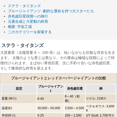
ステラ・タイタンズ
ブルージャイアンツ: 劇的な運命を持つ大スターたち
赤色超巨星段階への移行
元素合成と大変動の終焉
概要: 宇宙工場
このカテゴリーを探索する
ステラ・タイタンズ
大質量星（太陽質量 8 ～ 100 倍）は、短いながらも壮観な存在を生き
ます。 太陽のような星とは異なり、その運命は極端な段階によって特
徴付けられます。まばゆい青色巨星、次に不釣り合いな赤色超巨星、
そして爆発的な終焉を迎えます。
ブルージャイアントとレッドスーパージャイアントの比較
ブルージャイアン
設定
赤色超巨星
例
ト
8～40（初
質量 (M☉)
リゲル: 21M☉
8-40
期）
ベテルギウス: 3,600
温度(K)
30,000～50,000
3,500～4,500
K
半径(R☉)
5-25
200～1,500
UY Scuti: 1,708 R☉