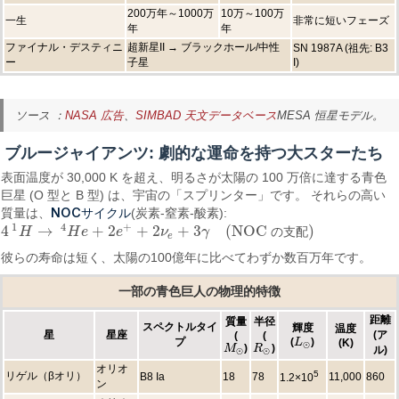
200万年～1000万
10万～100万
一生
非常に短いフェーズ
年
年
ファイナル・デスティニ
超新星II → ブラックホール/中性
SN 1987A (祖先: B3
ー
子星
I)
ソース ：
NASA 広告
、
SIMBAD 天文データベース
MESA 恒星モデル。
ブルージャイアンツ: 劇的な運命を持つ大スターたち
表面温度が 30,000 K を超え、明るさが太陽の 100 万倍に達する青色
巨星 (O 型と B 型) は、宇宙の「スプリンター」です。 それらの高い
NOCサイクル
質量は、
(炭素-窒素-酸素):
1
4
+
4
→
+
2
+
2
+
3
(
NOC
)
H
H
e
e
ν
γ
の
支
配
4
1
H
→
4
H
e
+
2
e
+
+
2
ν
e
+
3
γ
(
NOC の支配
)
e
彼らの寿命は短く、太陽の100億年に比べてわずか数百万年です。
一部の青色巨人の物理的特徴
距離
質量
半径
スペクトルタイ
輝度
温度
星
星座
(ア
(
(
プ
(
)
L
(K)
L
⊙
⊙
)
)
M
R
M
⊙
R
⊙
ル)
⊙
⊙
オリオ
5
リゲル（βオリ）
B8 Ia
18
78
11,000
860
1.2×10
ン