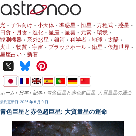
光
子供向け
小天体
準惑星
恒星
方程式
惑星
日食・月食
進化
星座
星雲
元素
環境
観測機器
系外惑星
銀河
科学者
地球
太陽
火山
物質
宇宙
ブラックホール
衛星
仮想世界
星座占い
新着
ホーム
•
日本
•
記事
• 青色巨星と赤色超巨星: 大質量星の運命
最終更新日: 2025 年 8 月 9 日
青色巨星と赤色超巨星: 大質量星の運命