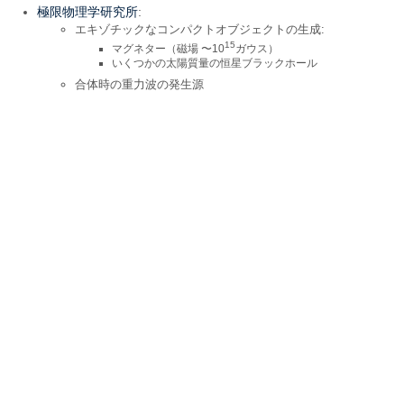
極限物理学研究所
:
エキゾチックなコンパクトオブジェクトの生成:
15
マグネター（磁場 〜10
ガウス）
いくつかの太陽質量の恒星ブラックホール
合体時の重力波の発生源