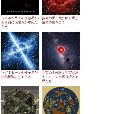
ショルツ星：赤色矮星が7
炭素の星：死にゆく星が
万年前に太陽をかすめた
生命の種をまく
とき
マグネター：中性子星が
宇宙の不死鳥：宇宙が消
磁気爆弾になるとき
えても、まだ輝き続ける
星たち