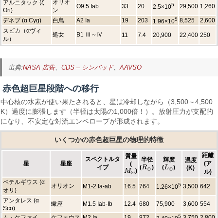
オリオ
アルニタック (ζ
5
O9.5 Iab
33
20
29,500
1,260
2.5×10
Ori)
ン
5
デネブ (α Cyg)
白鳥
A2 Ia
19
203
8,525
2,600
1.96×10
スピカ（αヴィ
処女
B1 Ⅲ～Ⅳ
11
7.4
20,900
22,400
250
ル）
出典:
NASA 広告
、
CDS – シンバッド
、
AAVSO
赤色超巨星段階への移行
中心核の水素が使い果たされると、星は冷却しながら（3,500～4,500
K）過度に膨張します（半径は太陽の1,000倍！）。放射圧力が支配的
になり、不安定な対流エンベロープが形成されます。
いくつかの赤色超巨星の物理的特徴
距離
質量
スペクトルタ
半径
輝度
温度
星
星座
(ア
(
イプ
(
)
(
)
R
L
(K)
R
⊙
L
⊙
⊙
⊙
)
M
M
⊙
ル)
⊙
ベテルギウス (α
5
オリオン
M1-2 Ia-ab
16.5
764
3,500
642
1.26×10
オリ)
アンタレス (α
蠍座
M1.5 Iab-Ib
12.4
680
75,900
3,600
554
Sco)
5
ム・ケファイ
ケフェウス
M2 Ia
19
972
3,750
2,800