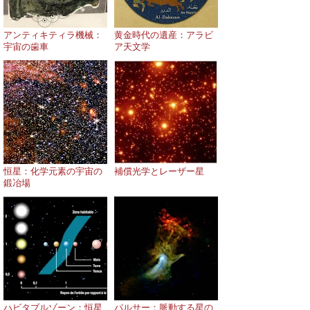
アンティキティラ機械：
黄金時代の遺産：アラビ
宇宙の歯車
ア天文学
恒星：化学元素の宇宙の
補償光学とレーザー星
鍛冶場
ハビタブルゾーン：恒星
パルサー：脈動する星の