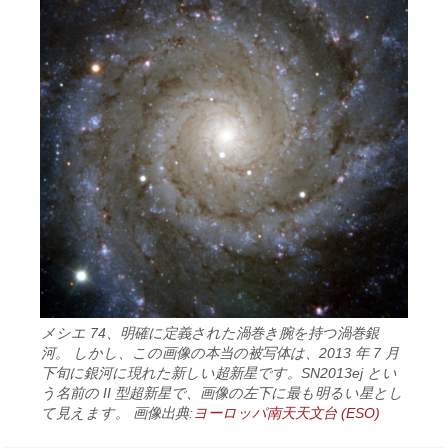
メシエ 74、明確に定義された渦巻き腕を持つ渦巻銀
河。 しかし、この画像の本当の被写体は、2013 年 7 月
下旬に銀河に現れた新しい超新星です。SN2013ej とい
う名前の II 型超新星で、画像の左下に最も明るい星とし
て見えます。 画像出典:
ヨーロッパ南天天文台 (ESO)