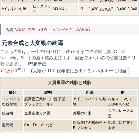
3.49×10
ビッグドッ
5
VY おおいぬ座
M3-M4 Ia
17
1,420
3,490
3,840
2.7×10
グ
出典:
NASA 広告
、
CDS – シンバッド
、
AAVSO
元素合成と大変動の終焉
これらの星は、一生の終わりに、鉄 (Fe) までの溶融元素 (C、O、
Ne、Mg、Si…) の層を積み上げます。融合できない鉄の心臓は数ミリ
II型超新星
秒で崩壊し、
:
46
\
10
J
(
100
!
)
E
約
太
陽
が
億
年
後
に
放
出
す
る
エ
ネ
ル
ギ
ー
に
相
当
E
\約
10
46
J
(
太陽が 100 億年後に放出するエネルギーに相当!
)
大質量星の残骸と残骸
成分
説明
起源
例
コンパクト
超高密度天体（中性子星・
アイアンハートの崩
パルサー PSR
な残留物
ブラックホール）
壊
J0348+0432
スワンレース星
残留物
金属富化ガス雲
外層の排出
雲
超新星時の核融合 +
地球上に存在す
重元素
Ca、Fe、Auなど
R プロセス
る金