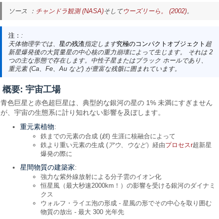
ソース ：
チャンドラ観測 (NASA)
そして
ウーズリーら。 (2002)
。
注：
:
天体物理学では、
星の残渣
指定します
究極のコンパクトオブジェクト
超
新星爆発後の大質量星の中心核の重力崩壊によって生じます。 それは 2
つの主な形態で存在します。中性子星またはブラック ホールであり、
重元素 (Ca、Fe、Au など) が豊富な残骸に囲まれています。
概要: 宇宙工場
青色巨星と赤色超巨星は、典型的な銀河の星の 1% 未満にすぎません
が、宇宙の生態系に計り知れない影響を及ぼします。
重元素植物
:
鉄までの元素の合成 (
鉄
) 生涯に核融合によって
鉄より重い元素の生成 (
アウ、ウなど
）経由
プロセスr
超新星
爆発の際に
星間物質の建築家
:
強力な紫外線放射による分子雲のイオン化
恒星風（最大秒速2000km！）の影響を受ける銀河のダイナミ
クス
ウォルフ・ライエ泡の形成 - 星風の形でその中心を取り囲む
物質の放出 - 最大 300 光年先