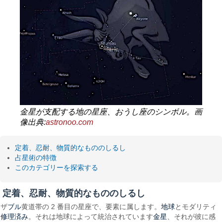
金星が支配する地の星座、おうし座のシンボル。画
像出典:
astronoo.com
定着、忍耐、物質的なもののしるし
占星術の特徴
このカテゴリーを探索する
定着、忍耐、物質的なもののしるし
ブル
地球
ザ
黄道帯の 2 番目の星座で、要素に属します。
とモダリティ
修理済み
金星
。それは地球によって統治されています
、それが彼に感