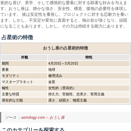
覚的な喜び、美学、そして感情的な愛着に対する顕著な好みを与えま
す。おうし座は、静かな強さ、安全性、構造、接地の必要性を体現し
ています。 彼は安定性を重視し、プロジェクトに対する忍耐力を養い
ます。しかし、不安定や変化に直面すると、独占欲が強くなり、頑固
になることもあります。しかし、その力は持続する能力にあります。
占星術の特徴
おうし座の占星術的特徴
外観
特性
期間
4月20日～5月20日
要素
地球
モダリティ
修理済み
マスタープラネット
金星
極性
女性的（受容的）
主要な特質
持久力、官能性、忠実さ、実用主義
潜在的な欠陥
遅さ、頑固さ、物質主義
ソース ：
astrology.com – おうし座
このカテゴリーを探索する