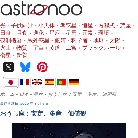
光
子供向け
小天体
準惑星
恒星
方程式
惑星
日食・月食
進化
星座
星雲
元素
環境
観測機器
系外惑星
銀河
科学者
地球
太陽
火山
物質
宇宙
黄道十二宮
ブラックホール
衛星
新着
ホーム
•
日本
•
星座
• おうし座：安定、多産、価値観
最終更新日: 2025 年 8 月 5 日
おうし座：安定、多産、価値観