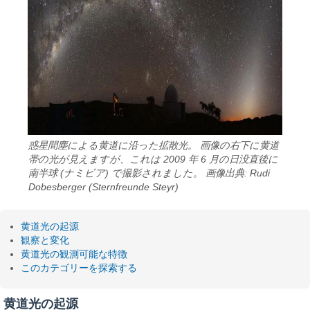
惑星間塵による黄道に沿った拡散光。 画像の右下に黄道
帯の光が見えますが、これは 2009 年 6 月の日没直後に
南半球 (ナミビア) で撮影されました。 画像出典: Rudi
Dobesberger (Sternfreunde Steyr)
黄道光の起源
観察と変化
黄道光の観測可能な特徴
このカテゴリーを探索する
黄道光の起源