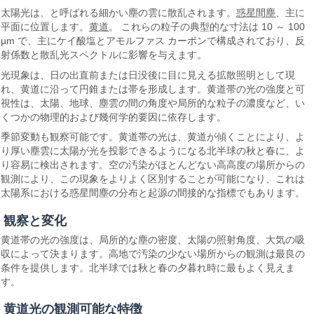
太陽光は、と呼ばれる細かい塵の雲に散乱されます。
惑星間塵
、主に
平面に位置します。
黄道
。 これらの粒子の典型的な寸法は 10 ～ 100
µm で、主にケイ酸塩とアモルファス カーボンで構成されており、反
射係数と散乱光スペクトルに影響を与えます。
光現象は、日の出直前または日没後に目に見える拡散照明として現
れ、黄道に沿って円錐または帯を形成します。黄道帯の光の強度と可
視性は、太陽、地球、塵雲の間の角度や局所的な粒子の濃度など、い
くつかの物理的および幾何学的要因に依存します。
季節変動も観察可能です。黄道帯の光は、黄道が傾くことにより、よ
り厚い塵雲に太陽が光を投影できるようになる北半球の秋と春に、よ
り容易に検出されます。空の汚染がほとんどない高高度の場所からの
観測により、この現象をよりよく区別することが可能になり、これは
太陽系における惑星間塵の分布と起源の間接的な指標でもあります。
観察と変化
黄道帯の光の強度は、局所的な塵の密度、太陽の照射角度、大気の吸
収によって決まります。高地で汚染の少ない場所からの観測は最良の
条件を提供します。北半球では秋と春の夕暮れ時に最もよく見えま
す。
黄道光の観測可能な特徴