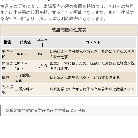
黄道光の研究により、太陽系内の塵の集団を特徴づけ、それらの彗星
または小惑星の起源を特定することが可能になります。また、生成す
る寄生照明により、深い天体観測の障害にもなります。
惑星間塵の性質表
ユニッ
財産
代表値
コメント
ト
平均半
効果によって可視光を散乱させるのに十分な大きさ
10-100
μm
径
の粒子
三重
体積密
密度が非常に低いため、拡散した外観と低輝度が説
10⁻¹⁹ ～
kg/m3
度
明されます。
10⁻¹⁸
ケイ酸塩、
構成
反射率と拡散光スペクトルに影響を与える
-
炭素
光の拡
三重が独占
可視波長に相当する粒子が光を異方的に散乱させる
-
散
惑星間塵に関する文献の科学的情報源と分析。