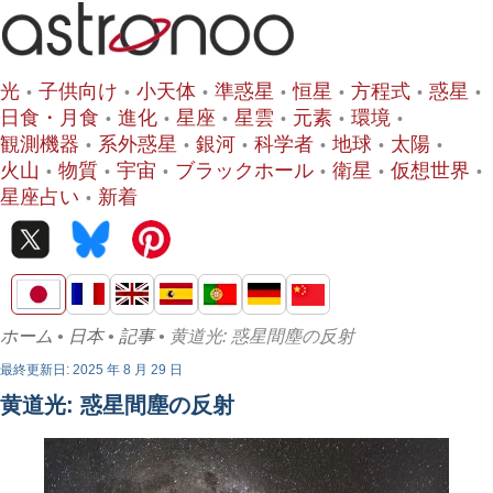
光
子供向け
小天体
準惑星
恒星
方程式
惑星
日食・月食
進化
星座
星雲
元素
環境
観測機器
系外惑星
銀河
科学者
地球
太陽
火山
物質
宇宙
ブラックホール
衛星
仮想世界
星座占い
新着
ホーム
•
日本
•
記事
• 黄道光: 惑星間塵の反射
最終更新日: 2025 年 8 月 29 日
黄道光: 惑星間塵の反射