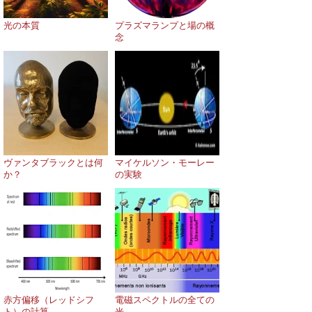
光の本質
プラズマランプと場の概
念
ヴァンタブラックとは何
マイケルソン・モーレー
か？
の実験
赤方偏移（レッドシフ
電磁スペクトルの全ての
ト）の計算
光