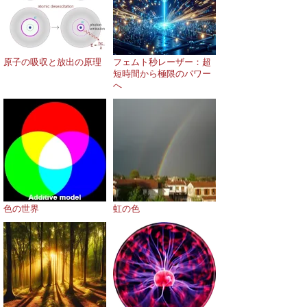
原子の吸収と放出の原理
フェムト秒レーザー：超
短時間から極限のパワー
へ
色の世界
虹の色