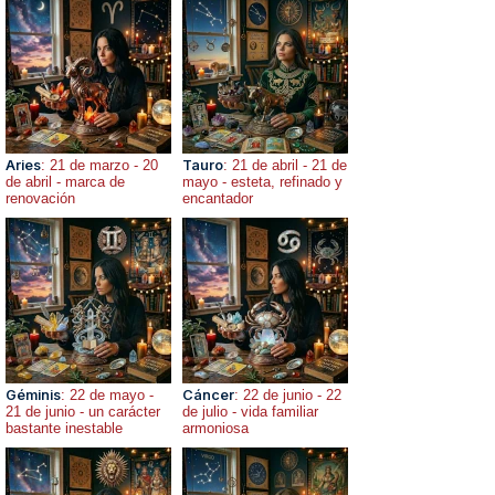
Aries
: 21 de marzo - 20
Tauro
: 21 de abril - 21 de
de abril - marca de
mayo - esteta, refinado y
renovación
encantador
Géminis
: 22 de mayo -
Cáncer
: 22 de junio - 22
21 de junio - un carácter
de julio - vida familiar
bastante inestable
armoniosa