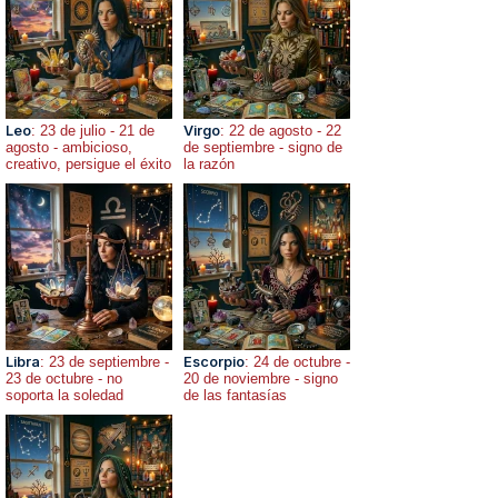
Leo
: 23 de julio - 21 de
Virgo
: 22 de agosto - 22
agosto - ambicioso,
de septiembre - signo de
creativo, persigue el éxito
la razón
Libra
: 23 de septiembre -
Escorpio
: 24 de octubre -
23 de octubre - no
20 de noviembre - signo
soporta la soledad
de las fantasías