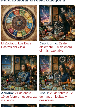
El Zodíaco: Los Doce
Capricornio
: 22 de
Rostros del Cielo
diciembre - 20 de enero -
el más razonable
Acuario
: 21 de enero -
Piscis
: 20 de febrero - 20
19 de febrero - esperanza
de marzo - lealtad y
y sueños
desinterés