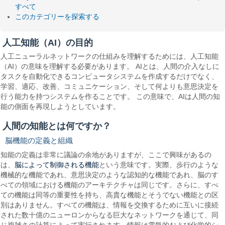
すべて
このカテゴリーを探索する
人工知能（AI）の目的
人工ニューラルネットワークの仕組みを理解するためには、人工知能
（AI）の意味を理解する必要があります。 AIとは、人間の介入なしに
タスクを自動化できるコンピュータシステムを作成するだけでなく、
学習、適応、改善、コミュニケーション、そして何よりも意思決定を
行う能力を持つシステムを作ることです。 この意味で、AIは人間の知
能の側面を再現しようとしています。
人間の知能とは何ですか？
脳機能の定義と組織
知能の定義は非常に議論の余地がありますが、ここで興味があるの
脳によって制御される機能
は、
という意味です。実際、歩行のような
機械的な機能であれ、意思決定のような認知的な機能であれ、脳のす
べての領域における機能のアーキテクチャは同じです。さらに、すべ
ての機能は同等の重要性を持ち、高貴な機能とそうでない機能との区
別はありません。すべての機能は、情報を交換するために互いに接続
された数十億のニューロンからなる巨大なネットワークを通じて、同