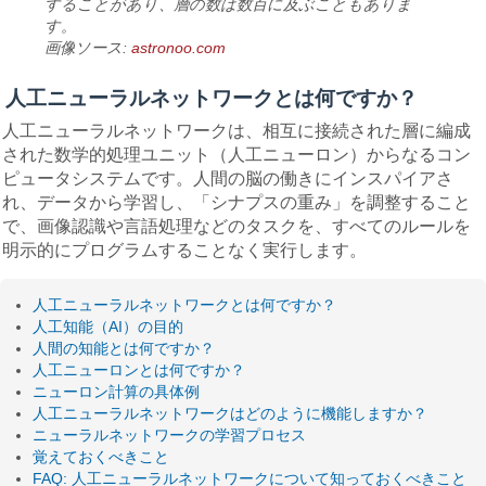
することがあり、層の数は数百に及ぶこともありま
す。
画像ソース:
astronoo.com
人工ニューラルネットワークとは何ですか？
人工ニューラルネットワークは、相互に接続された層に編成
された数学的処理ユニット（人工ニューロン）からなるコン
ピュータシステムです。人間の脳の働きにインスパイアさ
れ、データから学習し、「シナプスの重み」を調整すること
で、画像認識や言語処理などのタスクを、すべてのルールを
明示的にプログラムすることなく実行します。
人工ニューラルネットワークとは何ですか？
人工知能（AI）の目的
人間の知能とは何ですか？
人工ニューロンとは何ですか？
ニューロン計算の具体例
人工ニューラルネットワークはどのように機能しますか？
ニューラルネットワークの学習プロセス
覚えておくべきこと
FAQ: 人工ニューラルネットワークについて知っておくべきこと