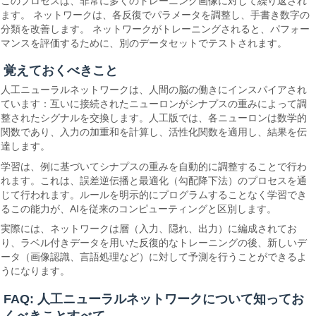
このプロセスは、非常に多くのトレーニング画像に対して繰り返され
ます。 ネットワークは、各反復でパラメータを調整し、手書き数字の
分類を改善します。 ネットワークがトレーニングされると、パフォー
マンスを評価するために、別のデータセットでテストされます。
覚えておくべきこと
人工ニューラルネットワークは、人間の脳の働きにインスパイアされ
ています：互いに接続されたニューロンがシナプスの重みによって調
整されたシグナルを交換します。人工版では、各ニューロンは数学的
関数であり、入力の加重和を計算し、活性化関数を適用し、結果を伝
達します。
学習は、例に基づいてシナプスの重みを自動的に調整することで行わ
れます。これは、誤差逆伝播と最適化（勾配降下法）のプロセスを通
じて行われます。ルールを明示的にプログラムすることなく学習でき
るこの能力が、AIを従来のコンピューティングと区別します。
実際には、ネットワークは層（入力、隠れ、出力）に編成されてお
り、ラベル付きデータを用いた反復的なトレーニングの後、新しいデ
ータ（画像認識、言語処理など）に対して予測を行うことができるよ
うになります。
FAQ: 人工ニューラルネットワークについて知ってお
くべきことすべて