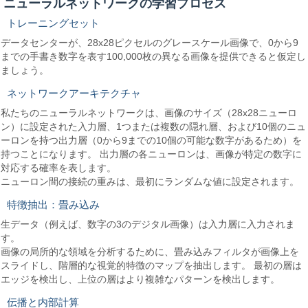
ニューラルネットワークの学習プロセス
トレーニングセット
データセンターが、28x28ピクセルのグレースケール画像で、0から9
までの手書き数字を表す100,000枚の異なる画像を提供できると仮定し
ましょう。
ネットワークアーキテクチャ
私たちのニューラルネットワークは、画像のサイズ（28x28ニューロ
ン）に設定された入力層、1つまたは複数の隠れ層、および10個のニュ
ーロンを持つ出力層（0から9までの10個の可能な数字があるため）を
持つことになります。 出力層の各ニューロンは、画像が特定の数字に
対応する確率を表します。
ニューロン間の接続の重みは、最初にランダムな値に設定されます。
特徴抽出：畳み込み
生データ（例えば、数字の3のデジタル画像）は入力層に入力されま
す。
画像の局所的な領域を分析するために、畳み込みフィルタが画像上を
スライドし、階層的な視覚的特徴のマップを抽出します。 最初の層は
エッジを検出し、上位の層はより複雑なパターンを検出します。
伝播と内部計算