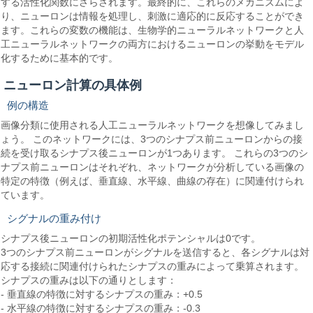
する活性化関数にさらされます。最終的に、これらのメカニズムによ
り、ニューロンは情報を処理し、刺激に適応的に反応することができ
ます。これらの変数の機能は、生物学的ニューラルネットワークと人
工ニューラルネットワークの両方におけるニューロンの挙動をモデル
化するために基本的です。
ニューロン計算の具体例
例の構造
画像分類に使用される人工ニューラルネットワークを想像してみまし
ょう。 このネットワークには、3つのシナプス前ニューロンからの接
続を受け取るシナプス後ニューロンが1つあります。 これらの3つのシ
ナプス前ニューロンはそれぞれ、ネットワークが分析している画像の
特定の特徴（例えば、垂直線、水平線、曲線の存在）に関連付けられ
ています。
シグナルの重み付け
シナプス後ニューロンの初期活性化ポテンシャルは0です。
3つのシナプス前ニューロンがシグナルを送信すると、各シグナルは対
応する接続に関連付けられたシナプスの重みによって乗算されます。
シナプスの重みは以下の通りとします：
- 垂直線の特徴に対するシナプスの重み：+0.5
- 水平線の特徴に対するシナプスの重み：-0.3