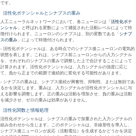
です。
活性化ポテンシャルとシナプスの重み
活性化ポテ
人工ニューラルネットワークにおいて、各ニューロンは「
ンシャル
」と呼ばれる変数によって捕捉された活動レベルによって特
シナプ
徴付けられます。ニューロンのシナプスは、別の変数である「
スの重み
」によって特徴付けられます。
- 活性化ポテンシャルは、ある時点でのシナプス後ニューロンの電気的
状態を表します。これは、シナプス前ニューロンからの入力シグナル
を、それぞれのシナプスの重みで調整した上で合計することによって
計算されます。活性化ポテンシャルは、入力シグナルの強度に応じ
て、負から正までの範囲で連続的に変化する可能性があります。
- シナプスの重みは、シナプス接続が興奮性、抑制性、または無効であ
るかを決定します。重みは、入力シグナルが活性化ポテンシャルに与
える影響を調整します。正の重みは活動を増加させ、負の重みは活動
を減少させ、ゼロの重みは効果がありません。
活性化関数と情報処理
活性化ポテンシャルは、シナプスの重みで加重された入力シグナルの
組み合わせから生じます。このポテンシャルは、非線形性を導入し、
シナプス後ニューロンが反応（活動電位）を生成するかどうかを決定