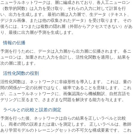
ニューラルネットワークは、層に編成されており、各人工ニューロン
（数学的関数）は入力を受け取り、それらの入力に対して計算を行
い、出力を生成します。 最初の層は入力層で、生データ（テキスト、
デジタル画像、または他の収集されたデータ）を受け取ります。 その
後ろには、1つまたは複数の隠れ層（外部からアクセスできない）があ
り、最後に出力層が予測を生成します。
情報の伝播
予測を行うために、データは入力層から出力層に伝播されます。 各ニ
ューロンは、加重された入力を合計し、活性化関数を適用し、結果を
次の層に渡します。
活性化関数の役割
活性化関数は、ネットワークに非線形性を導入します。 これは、量の
間の関係が一定の比例ではなく、確率であることを意味します。 これ
が、ニューラルネットワークに、画像認識から機械翻訳、自然言語モ
デリングに至るまで、さまざまな問題を解決する能力を与えます。
ラベルとの比較と誤差の測定
予測を行った後、ネットワークは自らの結果を正しいラベルと比較
し、両者の間の誤差または違いを測定します。 正しいラベルは、教師
あり学習モデルのトレーニングセットの不可欠な構成要素です。 これ