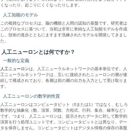
くなったり、起こりにくくなったりします。
人工知能のモデル
この複雑なプロセスは、脳の機能と人間の認知の基盤です。研究者は
このプロセスに基づいて、当初は非常に単純な人工知能モデルを作成
し、技術の進歩とともにますます洗練されたモデルを開発してきまし
た。
人工ニューロンとは何ですか？
一般的な定義
人工ニューロン
は、人工ニューラルネットワークの基本単位です。人
工ニューラルネットワークは、互いに接続されたニューロンの層が連
続して構成されており、各層は前の層の出力を入力として受け取りま
す。
人工ニューロンの数学的性質
人工ニューロンはコンピュータビット（0または1）ではなく、むしろ
数学的な抽象化（数、演算、関数、方程式、行列、集合、確率など）
です。つまり、人工ニューロンは、提示されたデータに対して数学的
演算を行う処理ユニットです。コンピュータビットとは異なり、デー
タを保存しません。コンピュータビットはデジタル情報の保存の基盤