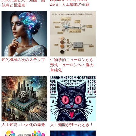
Zero：人工知能の革命
似点と相違点
知的機械の次のステップ
生物学的ニューロンから
形式ニューロンへ：脳の
単純化
人工知能：巨大化の爆発
人工知能が狂ったとき！