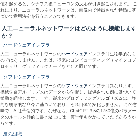
値を超えると、シナプス後ニューロンの反応が引き起こされます。 こ
れにより、ニューラルネットワークは、画像内で検出された特徴に基
づいて意思決定を行うことができます。
人工ニューラルネットワークはどのように機能します
か？
ハードウェアインフラ
ハードウェア
人工ニューラルネットワークの
インフラは生物学的なも
のではありません。これは、従来のコンピューティング（マイクロプ
ロセッサ、グラフィックカードなど）と同じです。
ソフトウェアインフラ
ソフトウェア
人工ニューラルネットワークの
インフラは異なります。
機械学習アルゴリズムはデータから学習し、提供された例に基づいて
挙動を調整します。一方、従来のプログラミングアルゴリズムは、静
的な明示的な命令に基づいており、それ自体で変化しません。 この意
味で、AIは革命的です。なぜなら、ChatGPT 3.5の1750億のパラメー
タのルールを静的に書き込むには、何千年もかかっていたであろうか
らです。
層の組織