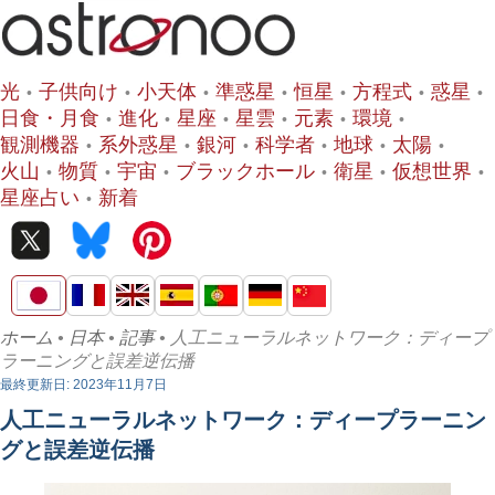
光
子供向け
小天体
準惑星
恒星
方程式
惑星
日食・月食
進化
星座
星雲
元素
環境
観測機器
系外惑星
銀河
科学者
地球
太陽
火山
物質
宇宙
ブラックホール
衛星
仮想世界
星座占い
新着
ホーム
•
日本
•
記事
• 人工ニューラルネットワーク：ディープ
ラーニングと誤差逆伝播
最終更新日: 2023年11月7日
人工ニューラルネットワーク：ディープラーニン
グと誤差逆伝播