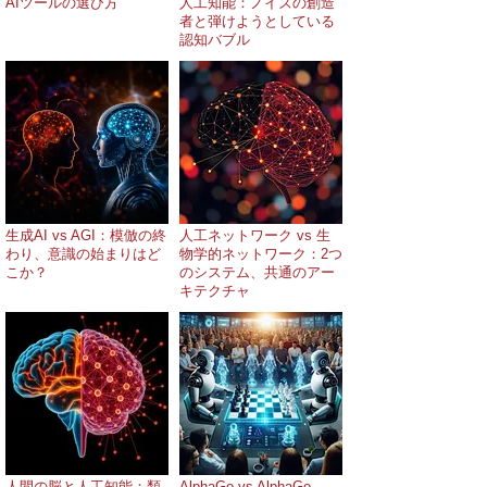
AIツールの選び方
人工知能：ノイズの創造
者と弾けようとしている
認知バブル
生成AI vs AGI：模倣の終
人工ネットワーク vs 生
わり、意識の始まりはど
物学的ネットワーク：2つ
こか？
のシステム、共通のアー
キテクチャ
人間の脳と人工知能：類
AlphaGo vs AlphaGo