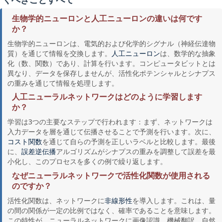
生物学的ニューロンと人工ニューロンの違いは何です
か？
生物学的ニューロンは、電気的および化学的シグナル（神経伝達物
質）を通じて情報を交換します。
は、数学的な抽象
人工ニューロン
化（数、関数）であり、計算を行います。コンピュータビットとは
異なり、データを保存しませんが、活性化ポテンシャルとシナプス
の重みを通じて情報を処理します。
人工ニューラルネットワークはどのように学習します
か？
学習は3つの主要なステップで行われます：まず、ネットワークは
入力データを層を通じて伝播させることで予測を行います。次に、
を通じて自らの予測を正しいラベルと比較します。最後
コスト関数
に、
アルゴリズムがシナプスの重みを調整して誤差を最
誤差逆伝播
小化し、このプロセスを多くの例で繰り返します。
なぜニューラルネットワークで活性化関数が使用される
のですか？
活性化関数は、ネットワークに
を導入します。これは、量
非線形性
の間の関係が一定の比例ではなく、確率であることを意味します。
この特性が、ニューラルネットワークに画像認識、機械翻訳、自然