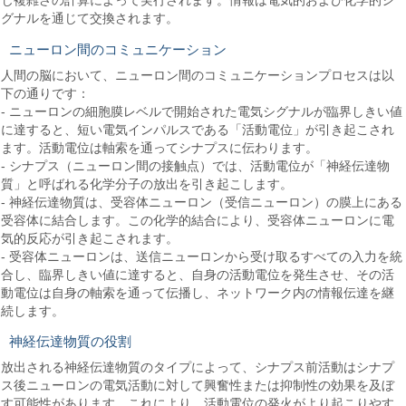
じ複雑さの計算によって実行されます。情報は電気的および化学的シ
グナルを通じて交換されます。
ニューロン間のコミュニケーション
人間の脳において、ニューロン間のコミュニケーションプロセスは以
下の通りです：
- ニューロンの細胞膜レベルで開始された電気シグナルが臨界しきい値
に達すると、短い電気インパルスである「活動電位」が引き起こされ
ます。活動電位は軸索を通ってシナプスに伝わります。
- シナプス（ニューロン間の接触点）では、活動電位が「神経伝達物
質」と呼ばれる化学分子の放出を引き起こします。
- 神経伝達物質は、受容体ニューロン（受信ニューロン）の膜上にある
受容体に結合します。この化学的結合により、受容体ニューロンに電
気的反応が引き起こされます。
- 受容体ニューロンは、送信ニューロンから受け取るすべての入力を統
合し、臨界しきい値に達すると、自身の活動電位を発生させ、その活
動電位は自身の軸索を通って伝播し、ネットワーク内の情報伝達を継
続します。
神経伝達物質の役割
放出される神経伝達物質のタイプによって、シナプス前活動はシナプ
ス後ニューロンの電気活動に対して興奮性または抑制性の効果を及ぼ
す可能性があります。これにより、活動電位の発火がより起こりやす