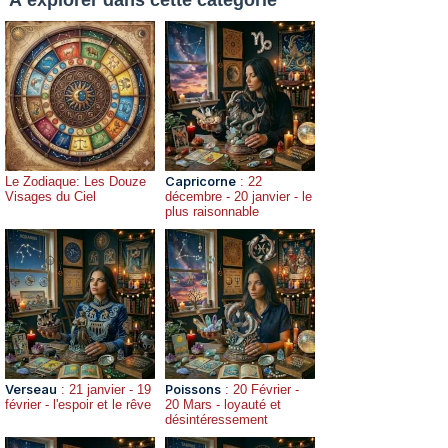
Le Zodiaque: Les Douze
Capricorne
: 22
Visages du Ciel
décembre - 20 janvier - le
plus raisonnable
Verseau
: 21 janvier - 19
Poissons
: 20 Février -
février - l'espoir et le rêve
20 Mars - loyauté et
désintéressement