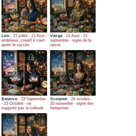
Lion
: 23 juillet - 21 Aout -
Vierge
: 22 Aout - 22
ambitieux, créatif il court
septembre - signe de la
après le succès
raison
Balance
: 23 Septembre
Scorpion
: 24 octobre -
- 23 Octobre - ne
20 novembre - signe des
supporte pas la solitude
fantasmes