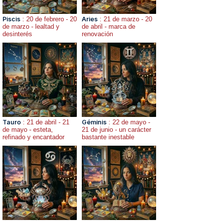
Piscis
: 20 de febrero - 20
Aries
: 21 de marzo - 20
de marzo - lealtad y
de abril - marca de
desinterés
renovación
Tauro
: 21 de abril - 21
Géminis
: 22 de mayo -
de mayo - esteta,
21 de junio - un carácter
refinado y encantador
bastante inestable