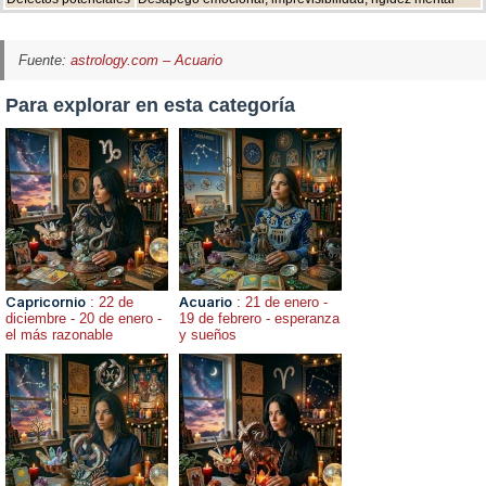
Fuente:
astrology.com – Acuario
Para explorar en esta categoría
Capricornio
: 22 de
Acuario
: 21 de enero -
diciembre - 20 de enero -
19 de febrero - esperanza
el más razonable
y sueños