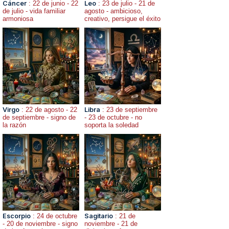
Cáncer
: 22 de junio - 22
Leo
: 23 de julio - 21 de
de julio - vida familiar
agosto - ambicioso,
armoniosa
creativo, persigue el éxito
Virgo
: 22 de agosto - 22
Libra
: 23 de septiembre
de septiembre - signo de
- 23 de octubre - no
la razón
soporta la soledad
Escorpio
: 24 de octubre
Sagitario
: 21 de
- 20 de noviembre - signo
noviembre - 21 de