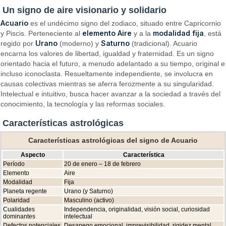
Un signo de aire visionario y solidario
Acuario
es el undécimo signo del zodiaco, situado entre Capricornio
elemento Aire
modalidad fija
y Piscis. Perteneciente al
y a la
, está
Urano
Saturno
regido por
(moderno) y
(tradicional). Acuario
encarna los valores de libertad, igualdad y fraternidad. Es un signo
orientado hacia el futuro, a menudo adelantado a su tiempo, original e
incluso iconoclasta. Resueltamente independiente, se involucra en
causas colectivas mientras se aferra ferozmente a su singularidad.
Intelectual e intuitivo, busca hacer avanzar a la sociedad a través del
conocimiento, la tecnología y las reformas sociales.
Características astrológicas
Características astrológicas del signo de Acuario
Aspecto
Característica
Período
20 de enero – 18 de febrero
Elemento
Aire
Modalidad
Fija
Planeta regente
Urano (y Saturno)
Polaridad
Masculino (activo)
Cualidades
Independencia, originalidad, visión social, curiosidad
dominantes
intelectual
Defectos potenciales
Desapego emocional, imprevisibilidad, rigidez mental