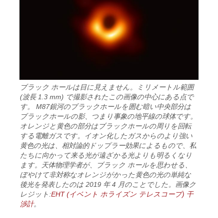
ブラック ホールは目に見えません。ミリメートル範囲
(波長 1.3 mm) で撮影されたこの画像の中心にある点で
す。 M87銀河のブラックホールを囲む暗い中央部分は
ブラックホールの影、つまり事象の地平線の球体です。
オレンジと黄色の部分はブラックホールの周りを回転
する電離ガスです。イオン化したガスからのより強い
黄色の光は、相対論的ドップラー効果によるもので、私
たちに向かって来る光が遠ざかる光よりも明るくなり
ます。天体物理学者が、ブラック ホールを思わせる、
ぼやけて非対称なオレンジがかった黄色の光の単純な
後光を発表したのは 2019 年 4 月のことでした。画像ク
レジット:
EHT (イベント ホライズン テレスコープ) 干
渉計
。