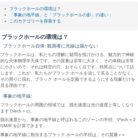
ブラックホールの環境は？
「事象の地平線」と「ブラックホールの影」の違い：
このカテゴリーを探索する
ブラックホールの環境は？
ブラックホール自体: 観測者に光線は届かない
ブラックホールは、私たちの理解に疑問を投げかける、魅力的で神秘
的な天体物理学天体です。その質量は非常に大きく、その体積は非常
に小さいので、それは時空の穴、おそらく点です。特異点について話
します。これが、私たちがブラック ホールを決して見ることがなく、
その周りに現れ、ブラック ホールを定義できるようにする現象だけを
見る理由です。
事象の地平線:
ブラックホールの周囲の領域では、脱出速度は光の速度と等しくなり
ます (Vech = c)。
脱出速度から、事象の地平線と呼ばれるこのゾーンの半径、V²ech = 2
GM/R を計算できます。
事象の地平線に相当するブラック ホールの半径は、その質量 r =