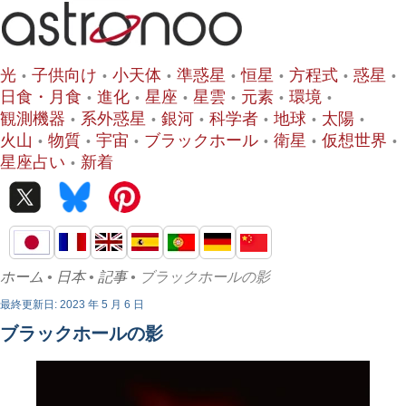
光
子供向け
小天体
準惑星
恒星
方程式
惑星
日食・月食
進化
星座
星雲
元素
環境
観測機器
系外惑星
銀河
科学者
地球
太陽
火山
物質
宇宙
ブラックホール
衛星
仮想世界
星座占い
新着
ホーム
•
日本
•
記事
• ブラックホールの影
最終更新日: 2023 年 5 月 6 日
ブラックホールの影