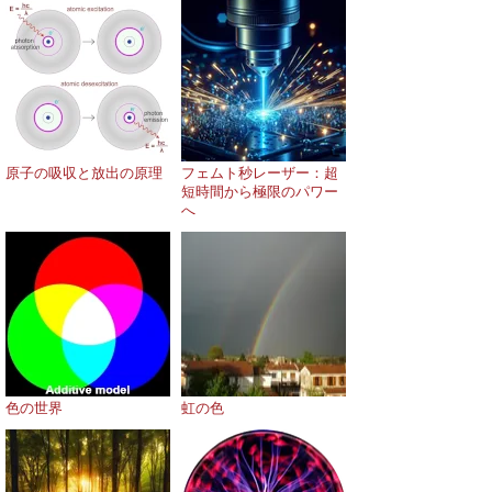
原子の吸収と放出の原理
フェムト秒レーザー：超
短時間から極限のパワー
へ
色の世界
虹の色