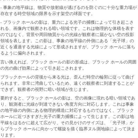
- 事象の地平線は、物質や放射線が逃げるのを防ぐのに十分な重力場が
存在する時空領域の限界を示す架空の球面です。
- ブラック ホールの影は、重力による光子の捕獲によって引き起こさ
れる、画像内で観察される暗い領域です。これは物理的な体積を表す
のではなく、背景や周回物質からの光線が観察者に届かない空の投影
領域を表します。この影は、事象の地平線の外側にある「光子球」の
近くを通過する光線によって形成されますが、ブラック ホールに落ち
るように偏向されます。
言い換えれば、ブラック ホールの影の形成は、ブラック ホールの周囲
の光の曲げ効果によって引き起こされます。
ブラックホールの背後から来る光は、歪んだ時空の輪郭に従って曲げ
られます。非常に湾曲しているため、遠くの観察者に到達することが
できず、観察者の視野に暗い領域が生じます。
要約すると、ブラック ホールの影は、空の画像に現れる暗い領域であ
り、観測者に光線が到達できない角度方向に対応します。これは事象
の地平線の内側にある物理的構造に対応するものではなく、ブラック
ホールに近づきすぎた光子の重力捕獲によ​​って生じます。この影は地
平線をはるかに超えて広がり、その見かけのサイズは、「光子球」か
らブラック ホールに向かって螺旋を描く臨界ヌル測地線によって決ま
ります。