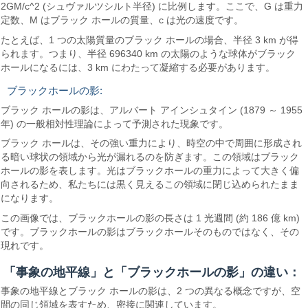
2GM/c^2 (シュヴァルツシルト半径) に比例します。ここで、G は重力
定数、M はブラック ホールの質量、c は光の速度です。
たとえば、1 つの太陽質量のブラック ホールの場合、半径 3 km が得
られます。つまり、半径 696340 km の太陽のような球体がブラック
ホールになるには、3 km にわたって凝縮する必要があります。
ブラックホールの影:
ブラック ホールの影は、アルバート アインシュタイン (1879 ～ 1955
年) の一般相対性理論によって予測された現象です。
ブラック ホールは、その強い重力により、時空の中で周囲に形成され
る暗い球状の領域から光が漏れるのを防ぎます。この領域はブラック
ホールの影を表します。光はブラックホールの重力によって大きく偏
向されるため、私たちには黒く見えるこの領域に閉じ込められたまま
になります。
この画像では、ブラックホールの影の長さは 1 光週間 (約 186 億 km)
です。ブラックホールの影はブラックホールそのものではなく、その
現れです。
「事象の地平線」と「ブラックホールの影」の違い：
事象の地平線とブラック ホールの影は、2 つの異なる概念ですが、空
間の同じ領域を表すため、密接に関連しています。