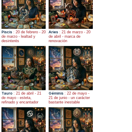
Piscis
: 20 de febrero - 20
Aries
: 21 de marzo - 20
de marzo - lealtad y
de abril - marca de
desinterés
renovación
Tauro
: 21 de abril - 21
Géminis
: 22 de mayo -
de mayo - esteta,
21 de junio - un carácter
refinado y encantador
bastante inestable