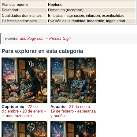
Planeta regente
Neptuno
Polaridad
Femenino (receptivo)
Cualidades dominantes
Empatía, imaginación, intuición, espiritualidad
Defectos potenciales
Evasión de la realidad, indecisión, ingenuidad
Fuente:
astrology.com – Pisces Sign
Para explorar en esta categoría
Capricornio
: 22 de
Acuario
: 21 de enero -
diciembre - 20 de enero -
19 de febrero - esperanza
el más razonable
y sueños