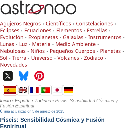
Agujeros Negros
Científicos
Constelaciones
Eclipses
Ecuaciones
Elementos
Estrellas
Evolución
Exoplanetas
Galaxias
Instrumentos
Lunas
Luz
Materia
Medio Ambiente
Nebulosas
Niños
Pequeños Cuerpos
Planetas
Sol
Tierra
Universo
Volcanes
Zodiaco
Novedades
Inicio
•
España
•
Zodiaco
• Piscis: Sensibilidad Cósmica y
Fusión Espiritual
Última actualización 5 de agosto de 2025
Piscis: Sensibilidad Cósmica y Fusión
Espiritual