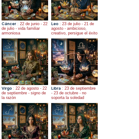
Cáncer
: 22 de junio - 22
Leo
: 23 de julio - 21 de
de julio - vida familiar
agosto - ambicioso,
armoniosa
creativo, persigue el éxito
Virgo
: 22 de agosto - 22
Libra
: 23 de septiembre
de septiembre - signo de
- 23 de octubre - no
la razón
soporta la soledad