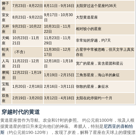
狮子
7月23日 - 8月22日
8月11日 - 9月16日
太阳穿过这个星座约36天
座
室女
9月17日 - 10月30
8月23日 - 9月22日
大型黄道星座
座
日
天秤
9月23日 - 10月22
10月31日 - 11月
相对较小的星座
座
日
22日
天蝎
10月23日 - 11月
11月23日 - 11月
非常短的穿越，约7天
座
21日
29日
蛇夫
11月30日 - 12月
占星学中常被忽略，但天文学上真实
（不含）
座
17日
存在
人马
11月22日 - 12月
12月18日 - 1月18
宽广的星座，富含星团和星云
座
21日
日
摩羯
12月22日 - 1月19
1月19日 - 2月15日
三角形星座，海山羊的象征
座
日
宝瓶
1月20日 - 2月18日
2月16日 - 3月11日
弥散的星座，象征水
座
双鱼
2月19日 - 3月20日
3月12日 - 4月18日
太阳在此停留约一个月
座
穿越时代的黄道
黄道星座曾作为导航、农业和计时的参照。 约公元前1000年，埃及人根
尼西亚的喜帕恰
据黄道星的偕日升来定向他们的神庙。 希腊人，特别是
斯
（约公元前190-120年），发现了岁差，解释了星座在天球上的缓慢漂