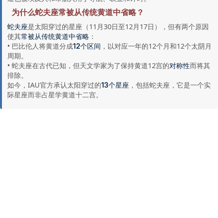
为什么蛇夫座常被从传统黄道中省略？
是太阳穿过的星座（11月30日至12月17日），但有两个原因
蛇夫座
使其
：
常被从传统黄道中省略
• 巴比伦人将黄道分成
，以对应一年的12个月和12个太阴月
12个区间
周期。
• 蛇夫座在古代已知，但天文学家为了保持黄道12宫的
而将其
对称性
排除。
如今，IAU官方承认太阳穿过的
，包括蛇夫座，它是一个实
13个星座
际星座而非占星学黄道十二宫。