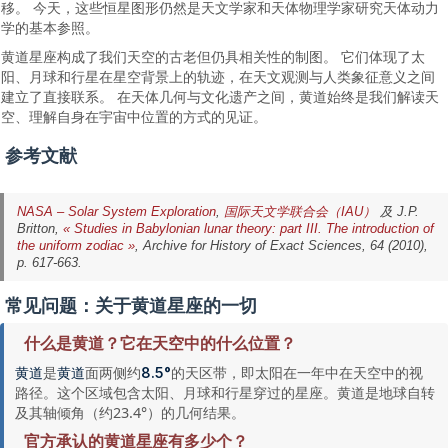
移。 今天，这些恒星图形仍然是天文学家和天体物理学家研究天体动力
学的基本参照。
黄道星座构成了我们天空的古老但仍具相关性的制图。 它们体现了太
阳、月球和行星在星空背景上的轨迹，在天文观测与人类象征意义之间
建立了直接联系。 在天体几何与文化遗产之间，黄道始终是我们解读天
空、理解自身在宇宙中位置的方式的见证。
参考文献
NASA – Solar System Exploration
,
国际天文学联合会（IAU）
及 J.P.
Britton,
« Studies in Babylonian lunar theory: part III. The introduction of
the uniform zodiac »
,
Archive for History of Exact Sciences
, 64 (2010),
p. 617-663.
常见问题：关于黄道星座的一切
什么是黄道？它在天空中的什么位置？
是
面两侧约
的天区带，即太阳在一年中在天空中的视
黄道
黄道
8.5°
路径。这个区域包含太阳、月球和行星穿过的星座。黄道是地球自转
及其轴倾角（约23.4°）的几何结果。
官方承认的黄道星座有多少个？