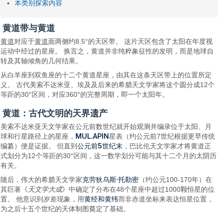
本类别探索内容
黄道带与黄道
黄道
对应于
黄道
面两侧约8.5°的天区带。 这片天区包含了太阳在年度视
运动中经过的星座。 换言之，黄道并非纯粹象征性的发明，而是地球自
转及其轴倾角的几何结果。
从白羊座到双鱼座的十二个黄道星座，由其在这条天区带上的位置所定
义。 古代美索不达米亚、埃及及后来的希腊天文学家将这个圆分成12个
等距的30°区间，对应360°的完整周期，即一个太阳年。
黄道：古代文明的天界遗产
美索不达米亚天文学家在公元前数世纪就开始观测并编录位于太阳、月
MUL.APIN
球和行星路径上的星座，
星表（约公元前7世纪根据更早传统
公元前5世纪末
编纂）便是证据。 但直到
，巴比伦天文学家才将黄道正
式划分为12个等距的30°区间，这一数学划分可能与其十二个月的太阴历
有关。
克劳狄乌斯·托勒密
随后，伟大的希腊天文学家
（约公元100-170年）在
其巨著《
天文学大成
》中确定了分布在48个星座中超过1000颗恒星的位
黄经和黄纬
置。 他意识到岁差现象，用
而非赤道坐标来表达恒星位置，
为之后十五个世纪的天体制图奠定了基础。