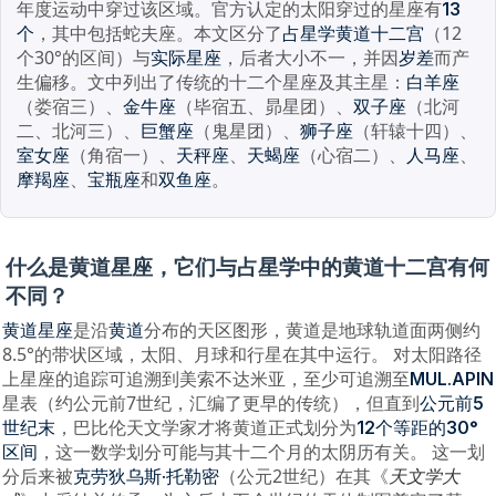
年度运动中穿过该区域。官方认定的太阳穿过的星座有
13
，其中包括蛇夫座。本文区分了
（12
个
占星学黄道十二宫
个30°的区间）与
，后者大小不一，并因
而产
实际星座
岁差
生偏移。文中列出了传统的十二个星座及其主星：
白羊座
（娄宿三）、
（毕宿五、昴星团）、
（北河
金牛座
双子座
二、北河三）、
（鬼星团）、
（轩辕十四）、
巨蟹座
狮子座
（角宿一）、
、
（心宿二）、
、
室女座
天秤座
天蝎座
人马座
、
和
。
摩羯座
宝瓶座
双鱼座
什么是黄道星座，它们与占星学中的黄道十二宫有何
不同？
是沿
分布的天区图形，黄道是地球轨道面两侧约
黄道星座
黄道
8.5°的带状区域，太阳、月球和行星在其中运行。 对太阳路径
上星座的追踪可追溯到美索不达米亚，至少可追溯至
MUL.APIN
星表（约公元前7世纪，汇编了更早的传统），但直到
公元前5
，巴比伦天文学家才将黄道正式划分为
世纪末
12个等距的30°
，这一数学划分可能与其十二个月的太阴历有关。 这一划
区间
分后来被
（公元2世纪）在其《
天文学大
克劳狄乌斯·托勒密