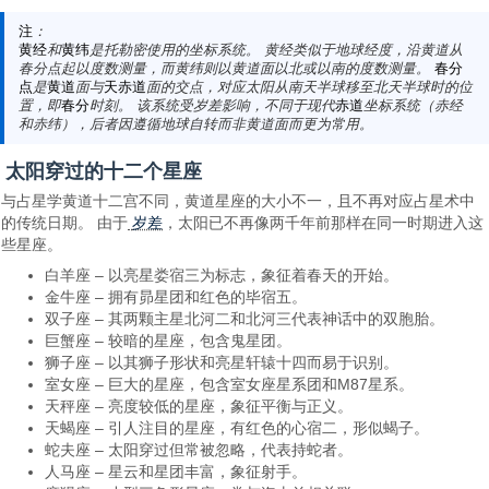
注
：
黄经
和
黄纬
是托勒密使用的坐标系统。 黄经类似于地球经度，沿黄道从
春分点起以度数测量，而黄纬则以黄道面以北或以南的度数测量。
春分
点
是
黄道
面与
天赤道
面的交点，对应太阳从南天半球移至北天半球时的位
置，即
春分
时刻。 该系统受岁差影响，不同于现代
赤道
坐标系统（赤经
和赤纬），后者因遵循地球自转而非黄道面而更为常用。
太阳穿过的十二个星座
与占星学黄道十二宫不同，黄道星座的大小不一，且不再对应占星术中
岁差
的传统日期。 由于
，太阳已不再像两千年前那样在同一时期进入这
些星座。
白羊座 – 以亮星娄宿三为标志，象征着春天的开始。
金牛座 – 拥有昴星团和红色的毕宿五。
双子座 – 其两颗主星北河二和北河三代表神话中的双胞胎。
巨蟹座 – 较暗的星座，包含鬼星团。
狮子座 – 以其狮子形状和亮星轩辕十四而易于识别。
室女座 – 巨大的星座，包含室女座星系团和M87星系。
天秤座 – 亮度较低的星座，象征平衡与正义。
天蝎座 – 引人注目的星座，有红色的心宿二，形似蝎子。
蛇夫座 – 太阳穿过但常被忽略，代表持蛇者。
人马座 – 星云和星团丰富，象征射手。