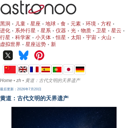
黑洞
儿童
星座
地球
食
元素
环境
方程
进化
系外行星
星系
仪器
光
物质
卫星
星云
行星
科学家
小天体
恒星
太阳
宇宙
火山
虚拟世界
星座运势
新
Home
•
zh
• 黄道：古代文明的天界遗产
最后更新：2026年7月20日
黄道：古代文明的天界遗产