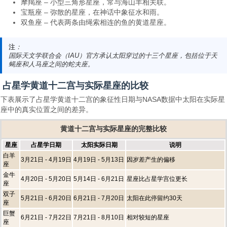
摩羯座 – 小型三角形星座，常与海山羊相关联。
宝瓶座 – 弥散的星座，在神话中象征水和雨。
双鱼座 – 代表两条由绳索相连的鱼的黄道星座。
注
：
国际天文学联合会
（IAU）官方承认太阳穿过的十三个星座，包括位于天
蝎座和人马座之间的蛇夫座。
占星学黄道十二宫与实际星座的比较
下表展示了占星学黄道十二宫的象征性日期与NASA数据中太阳在实际星
座中的真实位置之间的差异。
黄道十二宫与实际星座的完整比较
星座
占星学日期
太阳实际日期
说明
白羊
3月21日 - 4月19日
4月19日 - 5月13日
因岁差产生的偏移
座
金牛
4月20日 - 5月20日
5月14日 - 6月21日
星座比占星学宫位更长
座
双子
5月21日 - 6月20日
6月21日 - 7月20日
太阳在此停留约30天
座
巨蟹
6月21日 - 7月22日
7月21日 - 8月10日
相对较短的星座
座