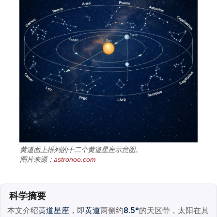
黄道面上排列的十二个黄道星座示意图。
图片来源：
astronoo.com
科学摘要
本文介绍
，即
两侧约
的天区带，太阳在其
黄道星座
黄道
8.5°