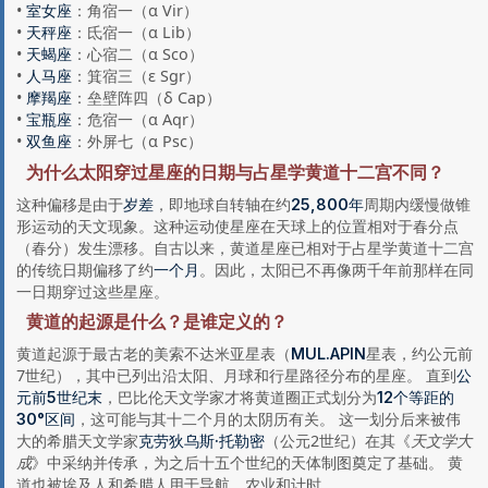
•
：角宿一（α Vir）
室女座
•
：氐宿一（α Lib）
天秤座
•
：心宿二（α Sco）
天蝎座
•
：箕宿三（ε Sgr）
人马座
•
：垒壁阵四（δ Cap）
摩羯座
•
：危宿一（α Aqr）
宝瓶座
•
：外屏七（α Psc）
双鱼座
为什么太阳穿过星座的日期与占星学黄道十二宫不同？
这种偏移是由于
，即地球自转轴在约
周期内缓慢做锥
岁差
25,800年
形运动的天文现象。这种运动使星座在天球上的位置相对于春分点
（春分）发生漂移。自古以来，黄道星座已相对于占星学黄道十二宫
的传统日期偏移了约
。因此，太阳已不再像两千年前那样在同
一个月
一日期穿过这些星座。
黄道的起源是什么？是谁定义的？
黄道起源于最古老的美索不达米亚星表（
星表，约公元前
MUL.APIN
7世纪），其中已列出沿太阳、月球和行星路径分布的星座。 直到
公
，巴比伦天文学家才将黄道圈正式划分为
元前5世纪末
12个等距的
，这可能与其十二个月的太阴历有关。 这一划分后来被伟
30°区间
大的希腊天文学家
（公元2世纪）在其《
天文学大
克劳狄乌斯·托勒密
成
》中采纳并传承，为之后十五个世纪的天体制图奠定了基础。 黄
道也被埃及人和希腊人用于导航、农业和计时。