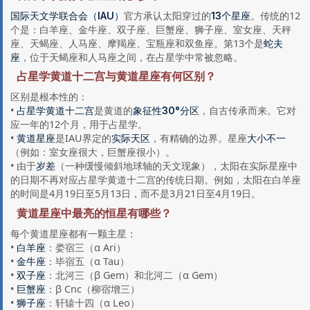
官方承认太阳穿过的
。传统的12
国际天文学联合会（IAU）
13个星座
个是：白羊座、金牛座、双子座、巨蟹座、狮子座、室女座、天秤
座、天蝎座、人马座、摩羯座、宝瓶座和双鱼座。第13个是
蛇夫
，位于天蝎座和人马座之间，在占星学中常被忽略。
座
占星学黄道十二宫与黄道星座有何区别？
区别是根本性的：
•
是黄道的
，自古传承而来。它对
占星学黄道十二宫
象征性30°分区
应一年的12个月，用于占星学。
•
是IAU界定的
，有精确的边界。星座
黄道星座
实际天区
大小不一
（例如：室女座很大，巨蟹座很小）。
• 由于
（一种缓慢倾斜地球轴的天文现象），太阳在实际星座中
岁差
的日期不再对应占星学黄道十二宫的传统日期。例如，太阳在白羊座
的时间是4月19日至5月13日，而不是3月21日至4月19日。
黄道星座中最亮的恒星有哪些？
每个黄道星座都有一颗主星：
•
：娄宿三（α Ari）
白羊座
•
：毕宿五（α Tau）
金牛座
•
：北河三（β Gem）和北河二（α Gem）
双子座
•
：β Cnc（柳宿增三）
巨蟹座
•
：轩辕十四（α Leo）
狮子座