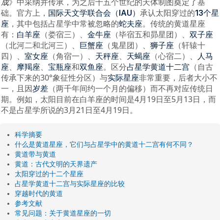
成
》中采纳并传承，为之后十五个世纪的天体制图奠定了基
础。官方上，
承认太阳穿过的
国际天文学联合会（IAU）
13个星
，其中包括占星学中常被忽略的
。传统的黄道星座
座
蛇夫座
有：
（娄宿三）、
（毕宿五和昴星团）、
白羊座
金牛座
双子座
（北河二和北河三）、
（鬼星团）、
（轩辕十
巨蟹座
狮子座
四）、
（角宿一）、
、
（心宿二）、
室女座
天秤座
天蝎座
人马
、
、
和
。区分
（自古
座
摩羯座
宝瓶座
双鱼座
占星学黄道十二宫
传承下来的30°象征性分区）与
非常重要，后者大小不
实际星座
一，且因
（两千年间约一个月的偏移）而不再对应传统日
岁差
期。例如，太阳目前在白羊座的时间是4月19日至5月13日，而
不是占星学所说的3月21日至4月19日。
科学摘要
什么是黄道星座，它们与占星学中的黄道十二宫有何不同？
黄道带与黄道
黄道：古代文明的天界遗产
太阳穿过的十二个星座
占星学黄道十二宫与实际星座的比较
穿越时代的黄道
参考文献
常见问题：关于黄道星座的一切