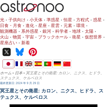
光
子供向け
小天体
準惑星
恒星
方程式
惑星
日食・月食
進化
星座
星雲
元素
環境
観測機器
系外惑星
銀河
科学者
地球
太陽
火山
物質
宇宙
ブラックホール
衛星
仮想世界
星座占い
新着
ホーム
•
日本
• 冥王星とその衛星: カロン、ニクス、ヒドラ、
ステュクス、ケルベロス
最終更新日: 2024 年 9 月 29 日
冥王星とその衛星: カロン、ニクス、ヒドラ、ス
テュクス、ケルベロス