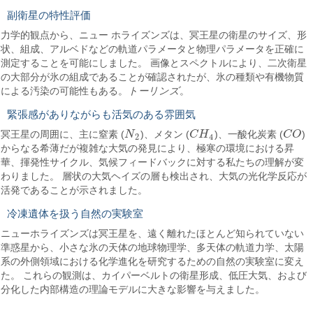
副衛星の特性評価
力学的観点から、ニュー ホライズンズは、冥王星の衛星のサイズ、形
状、組成、アルベドなどの軌道パラメータと物理パラメータを正確に
測定することを可能にしました。 画像とスペクトルにより、二次衛星
の大部分が氷の組成であることが確認されたが、氷の種類や有機物質
による汚染の可能性もある。
トーリンズ
。
緊張感がありながらも活気のある雰囲気
冥王星の周囲に、主に窒素 (
N
)、メタン (
C
H
)、一酸化炭素 (
C
O
)
N
2
C
H
4
C
O
2
4
からなる希薄だが複雑な大気の発見により、極寒の環境における昇
華、揮発性サイクル、気候フィードバックに対する私たちの理解が変
わりました。 層状の大気ヘイズの層も検出され、大気の光化学反応が
活発であることが示されました。
冷凍遺体を扱う自然の実験室
ニューホライズンズは冥王星を、遠く離れたほとんど知られていない
準惑星から、小さな氷の天体の地球物理学、多天体の軌道力学、太陽
系の外側領域における化学進化を研究するための自然の実験室に変え
た。 これらの観測は、カイパーベルトの衛星形成、低圧大気、および
分化した内部構造の理論モデルに大きな影響を与えました。