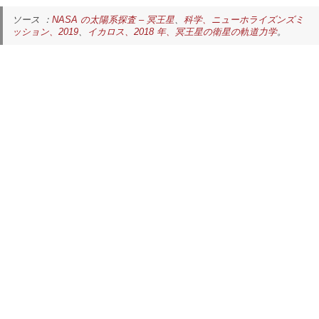
ソース ：
NASA の太陽系探査 – 冥王星
、
科学、ニューホライズンズミ
ッション、2019
、
イカロス、2018 年、冥王星の衛星の軌道力学
。