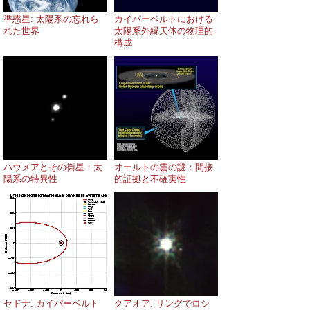
準惑星: 太陽系の忘れら
カイパーベルトにおける
れた世界
太陽系外縁天体の物理的
構成
ハウメアとその衛星：太
オールトの雲の謎：間接
陽系の特異性
的証拠と不確実性
セドナ: カイパーベルト
クアオア: リングでロシ