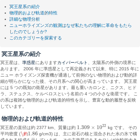
冥王星系の紹介
物理的および軌道的特性
詳細な物理分析
ニューホライズンズの観測はなぜ私たちの理解に革命をもたら
したのでしょうか?
このカテゴリーを探索する
冥王星系の紹介
準惑星
カイパーベルト
冥王星は、
にあります
、太陽系の外側の境界に
あります。 2006 年に準惑星として再定義されて以来、特に 2015 年に
ニュー ホライズンズ探査機が通過して前例のない物理的および動的詳
細が明らかになった後、その月系への関心が高まっています。 冥王星
には 5 つの既知の衛星があります。最も重いカロンと、ニクス、ヒド
ラ、ステュクス、ケルベロスという名前の 4 つの小さな衛星です。 こ
の系は複雑な物理的および軌道的特性を示し、豊富な動的履歴を反映
しています。
物理的および軌道的特性
22
1.309
×
10
冥王星の直径は約 2377 km、質量は約
kg です。 その
1.309
×
10
22
\
1.86
平均密度 (
約
g/cm3) は、主に岩石の核と混合された水の氷で構
\約
1.86