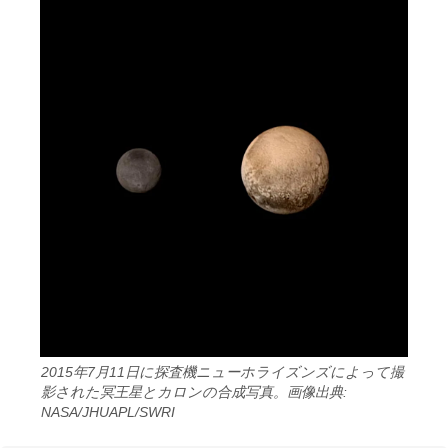
2015年7月11日に探査機ニューホライズンズによって撮
影された冥王星とカロンの合成写真。画像出典:
NASA/JHUAPL/SWRI