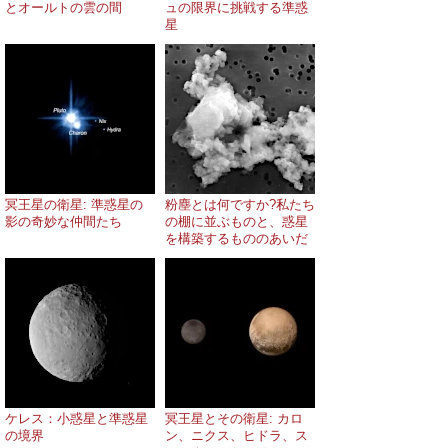
とオールトの雲の間
ュの限界に挑戦する準惑
星
冥王星の衛星: 準惑星の
粉塵とは何ですか?私たち
影の奇妙な仲間たち
の棚に並ぶものと、惑星
を構築するもののあいだ
ケレス：小惑星と準惑星
冥王星とその衛星: カロ
の境界
ン、ニクス、ヒドラ、ス