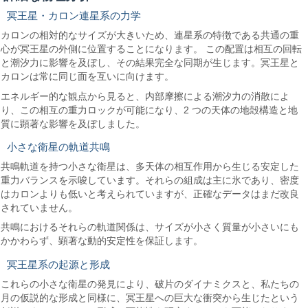
冥王星・カロン連星系の力学
カロンの相対的なサイズが大きいため、連星系の特徴である共通の重
心が冥王星の外側に位置することになります。 この配置は相互の回転
と潮汐力に影響を及ぼし、その結果完全な同期が生じます。冥王星と
カロンは常に同じ面を互いに向けます。
エネルギー的な観点から見ると、内部摩擦による潮汐力の消散によ
り、この相互の重力ロックが可能になり、2 つの天体の地殻構造と地
質に顕著な影響を及ぼしました。
小さな衛星の軌道共鳴
共鳴軌道を持つ小さな衛星は、多天体の相互作用から生じる安定した
重力バランスを示唆しています。それらの組成は主に氷であり、密度
はカロンよりも低いと考えられていますが、正確なデータはまだ改良
されていません。
共鳴におけるそれらの軌道関係は、サイズが小さく質量が小さいにも
かかわらず、顕著な動的安定性を保証します。
冥王星系の起源と形成
これらの小さな衛星の発見により、破片のダイナミクスと、私たちの
月の仮説的な形成と同様に、冥王星への巨大な衝突から生じたという