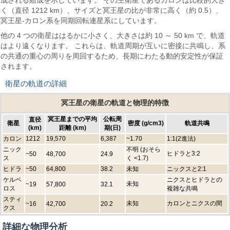
成される組成を示しています。 その主衛星であるカロンは比較的大き
く（直径 1212 km）、サイズと冥王星の比が非常に高く（約 0.5）、
冥王星-カロン系を同期回転連星系にしています。
他の 4 つの衛星ははるかに小さく、大きさは約 10 ～ 50 km で、軌道
はより遠くなります。 これらは、軌道周期が互いに密接に共鳴し、系
の共通の重心の周りを周回するため、長期にわたる動的安定性が保証
されます。
衛星の軌道の詳細
冥王星の衛星の軌道と物理的特徴
冥王星までの平均
公転周
直径
衛星
密度 (g/cm3)
軌道共鳴
(km)
距離 (km)
期(日)
カロン
1212
19,570
6,387
~1.70
1:1(2進法)
ニック
不明 (おそら
ヒドラと3:2
~50
48,700
24.9
ス
く <1.7)
ヒドラ
~50
64,800
38.2
未知
ニックスと2:1
ケルベ
ニクスとヒドラとの
未知
~19
57,800
32.1
ロス
複雑な共鳴
スティ
未知
カロンとニクスの間
~16
42,700
20.2
クス
詳細な物理分析