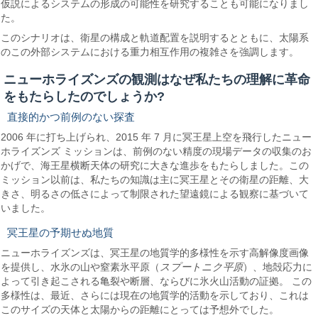
仮説によるシステムの形成の可能性を研究することも可能になりまし
た。
このシナリオは、衛星の構成と軌道配置を説明するとともに、太陽系
のこの外部システムにおける重力相互作用の複雑さを強調します。
ニューホライズンズの観測はなぜ私たちの理解に革命
をもたらしたのでしょうか?
直接的かつ前例のない探査
2006 年に打ち上げられ、2015 年 7 月に冥王星上空を飛行したニュー
ホライズンズ ミッションは、前例のない精度の現場データの収集のお
かげで、海王星横断天体の研究に大きな進歩をもたらしました。この
ミッション以前は、私たちの知識は主に冥王星とその衛星の距離、大
きさ、明るさの低さによって制限された望遠鏡による観察に基づいて
いました。
冥王星の予期せぬ地質
ニューホライズンズは、冥王星の地質学的多様性を示す高解像度画像
を提供し、水氷の山や窒素氷平原（
スプートニク平原
）、地殻応力に
よって引き起こされる亀裂や断層、ならびに氷火山活動の証拠。 この
多様性は、最近、さらには現在の地質学的活動を示しており、これは
このサイズの天体と太陽からの距離にとっては予想外でした。