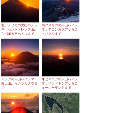
北アメリカの火山パノラ
南アメリカの火山パノラ
マ：セントヘレンズ山か
マ：アコンカグアからコ
らポポカテペトルまで
トパクシまで
アジアの火山パノラマ：
オセアニアの火山パノラ
富士山からクラカタウま
マ：インドネシアからニ
で
ュージーランドまで