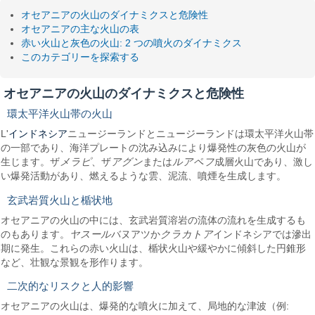
オセアニアの火山のダイナミクスと危険性
オセアニアの主な火山の表
赤い火山と灰色の火山: 2 つの噴火のダイナミクス
このカテゴリーを探索する
オセアニアの火山のダイナミクスと危険性
環太平洋火山帯の火山
インドネシア
L'
ニュージーランドとニュージーランドは環太平洋火山帯
の一部であり、海洋プレートの沈み込みにより爆発性の灰色の火山が
生じます。ザ
メラピ
、ザ
アグン
または
ルアペフ
成層火山であり、激し
い爆発活動があり、燃えるような雲、泥流、噴煙を生成します。
玄武岩質火山と楯状地
オセアニアの火山の中には、玄武岩質溶岩の流体の流れを生成するも
のもあります。
ヤスール
バヌアツか
クラカトア
インドネシアでは滲出
期に発生。これらの赤い火山は、楯状火山や緩やかに傾斜した円錐形
など、壮観な景観を形作ります。
二次的なリスクと人的影響
オセアニアの火山は、爆発的な噴火に加えて、局地的な津波（例: