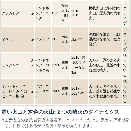
ア
複合
インドネ
楯状火山と爆発的な
ク
火山/
2018–
クラカトア
赤
シア、ス
813
火山、歴史的な大噴
テ
2019
円錐
ンダ
火。
ィ
形
ブ
ア
流動的な溶岩、ほぼ
ク
楯状
ヤスール
赤
バヌアツ
361
進行中
継続的な噴火、観光
テ
火山
名所。
ィ
ブ
眠
2016 (最
グ
インドネ
カルデラ湖のある火
っ
成層
後のマイ
リンジャニ
レ
シア、ロ
3726
山の頂上、最近の中
て
火山
ナーな活
ー
ンボク島
程度の噴火。
い
動)
る
眠
オル・ドイーニ
パプアニ
カーボナタイト火
っ
成層
2017 ～
ョ・レンガイ (オ
赤
ューギニ
2960
山、繰り返し発生す
て
火山
2024 年
セアニア拡張)
ア
るが中程度の噴火。
い
る
赤い火山と灰色の火山: 2 つの噴火のダイナミクス
赤
火山
現在の玄武岩質流体溶岩流、
ヤスール
または
クラカトア
滲出期
には、壮観ではあるが中程度の活動が見られます。