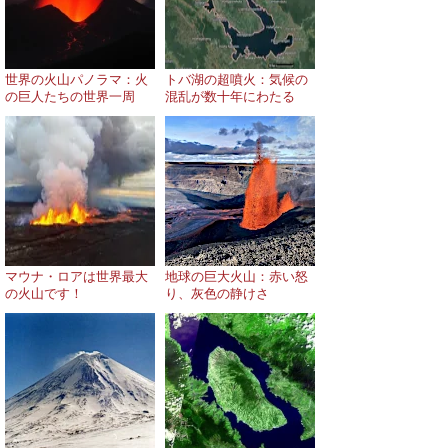
世界の火山パノラマ：火
トバ湖の超噴火：気候の
の巨人たちの世界一周
混乱が数十年にわたる
マウナ・ロアは世界最大
地球の巨大火山：赤い怒
の火山です！
り、灰色の静けさ