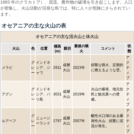
1883 年のクラカトア）、泥流、農作物の破壊を引き起こします。人口
が密集し、火山活動が活発な島では、特に人々が危険にさらされてい
ます。
オセアニアの主な火山の表
オセアニアの主な活火山と休火山
最後の噴
状
標高
火山
色
位置
親切
コメント
(m)
火
態
ア
グ
インドネ
ク
成層
頻繁な噴火、定期的
メラピ
レ
シア、ジ
2911
2023年
テ
火山
に燃えるような雲。
ー
ャワ
ィ
ブ
ア
グ
インドネ
火山の爆発、地元住
ク
成層
アグン
レ
シア、バ
3031
2019年
民と観光業への脅
テ
火山
ー
リ島
威。
ィ
ブ
ア
グ
酸性火口湖のある爆
ク
ニュージ
成層
ルアペフ
レ
2797
2007年
発性火山、頻繁に泥
テ
ーランド
火山
ー
流が発生。
ィ
ブ