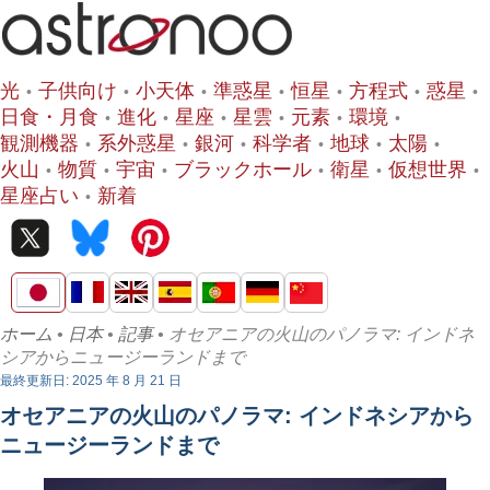
光
子供向け
小天体
準惑星
恒星
方程式
惑星
日食・月食
進化
星座
星雲
元素
環境
観測機器
系外惑星
銀河
科学者
地球
太陽
火山
物質
宇宙
ブラックホール
衛星
仮想世界
星座占い
新着
ホーム
•
日本
•
記事
• オセアニアの火山のパノラマ: インドネ
シアからニュージーランドまで
最終更新日: 2025 年 8 月 21 日
オセアニアの火山のパノラマ: インドネシアから
ニュージーランドまで