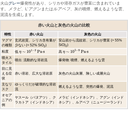
グレー
火山
爆発性があり、シリカや溶存ガスが豊富に含まれていま
す。
メラピ
、L'
アグン
または
ルアペフ
、灰の噴煙、燃えるような雲、
泥流を生成します。
赤い火山と灰色の火山の比較
特性
赤い火山
灰色の火山
マグマ
玄武岩質、シリカ含有量が
安山岩から流紋岩、シリカが豊富 (> 55%
SiO)
)
の種類
少ない (< 52% SiO
)
2
2
1
−
3
5
−
9
∼
10
Pa⋅s
∼
10
Pa⋅s
粘度
低
高
η
η
η
∼
10
1
−
3
Pa·s
η
∼
10
5
−
9
Pa·s
噴火ス
噴出: 流動的な溶岩流
爆発物: 噴煙、燃えるような雲
タイル
目に見
える症
赤い溶岩、広大な溶岩原
灰色の火山灰層、険しい成層火山
状
主なリ
ゆっくりだが破壊的な溶岩
燃えるような雲、突然の爆発、泥流
スク
流
オセア
ヤスール（バヌアツ）、ク
メラピ（インドネシア）、アグン（インド
ニアの
ラカトア（インドネシア）
ネシア）、ルアペフ（ニュージーランド）
例