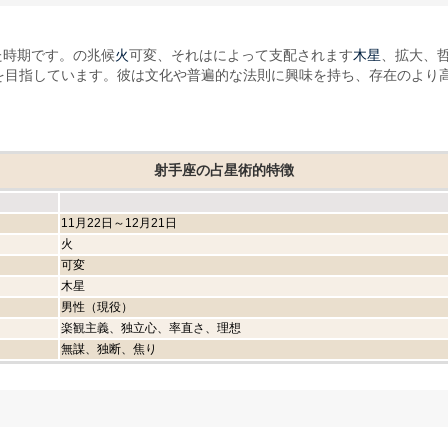
火
木星
た時期です。の兆候
可変、それはによって支配されます
、拡大、
を目指しています。彼は文化や普遍的な法則に興味を持ち、存在のより
射手座の占星術的特徴
11月22日～12月21日
火
可変
木星
男性（現役）
楽観主義、独立心、率直さ、理想
無謀、独断、焦り