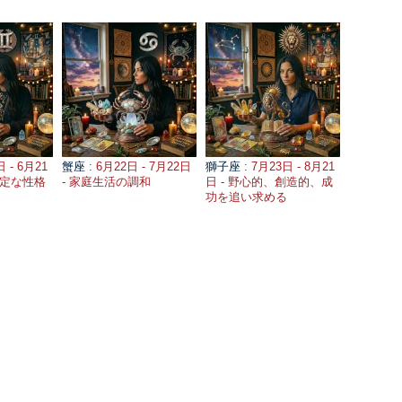
日 - 6月21
蟹座
: 6月22日 - 7月22日
獅子座
: 7月23日 - 8月21
安定な性格
- 家庭生活の調和
日 - 野心的、創造的、成
功を追い求める