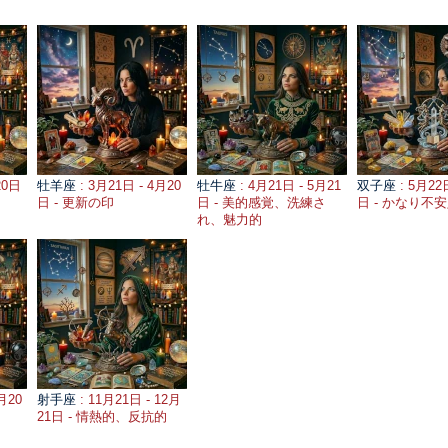
20日
牡羊座
: 3月21日 - 4月20
牡牛座
: 4月21日 - 5月21
双子座
: 5月22
日 - 更新の印
日 - 美的感覚、洗練さ
日 - かなり不
れ、魅力的
月20
射手座
: 11月21日 - 12月
21日 - 情熱的、反抗的