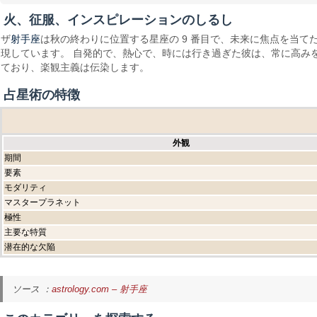
火、征服、インスピレーションのしるし
射手座
ザ
は秋の終わりに位置する星座の 9 番目で、未来に焦点を当て
現しています。 自発的で、熱心で、時には行き過ぎた彼は、常に高み
ており、楽観主義は伝染します。
占星術の特徴
外観
期間
要素
モダリティ
マスタープラネット
極性
主要な特質
潜在的な欠陥
ソース ：
astrology.com – 射手座