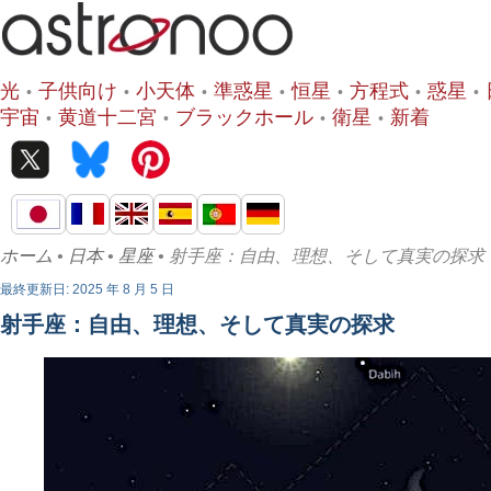
光
子供向け
小天体
準惑星
恒星
方程式
惑星
宇宙
黄道十二宮
ブラックホール
衛星
新着
ホーム
•
日本
•
星座
• 射手座：自由、理想、そして真実の探求
最終更新日: 2025 年 8 月 5 日
射手座：自由、理想、そして真実の探求