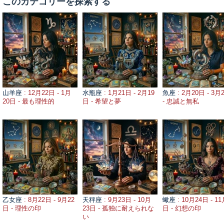
このカテゴリーを探索する
山羊座
: 12月22日 - 1月
水瓶座
: 1月21日 - 2月19
魚座
: 2月20日 - 3月
20日 - 最も理性的
日 - 希望と夢
- 忠誠と無私
乙女座
: 8月22日 - 9月22
天秤座
: 9月23日 - 10月
蠍座
: 10月24日 - 11
日 - 理性の印
23日 - 孤独に耐えられな
日 - 幻想の印
い