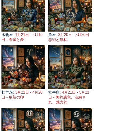
水瓶座
: 1月21日 - 2月19
魚座
: 2月20日 - 3月20日 -
日 - 希望と夢
忠誠と無私
牡羊座
: 3月21日 - 4月20
牡牛座
: 4月21日 - 5月21
日 - 更新の印
日 - 美的感覚、洗練さ
れ、魅力的