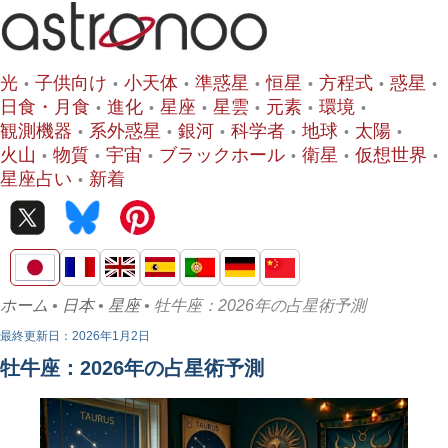
光
子供向け
小天体
準惑星
恒星
方程式
惑星
日食・月食
進化
星座
星雲
元素
環境
観測機器
系外惑星
銀河
科学者
地球
太陽
火山
物質
宇宙
ブラックホール
衛星
仮想世界
星座占い
新着
ホーム
•
日本
•
星座
• 牡牛座：2026年の占星術予測
最終更新日：2026年1月2日
牡牛座：2026年の占星術予測