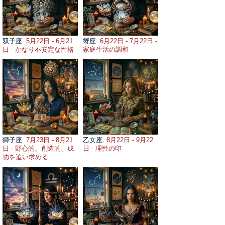
双子座
: 5月22日 - 6月21
蟹座
: 6月22日 - 7月22日 -
日 - かなり不安定な性格
家庭生活の調和
獅子座
: 7月23日 - 8月21
乙女座
: 8月22日 - 9月22
日 - 野心的、創造的、成
日 - 理性の印
功を追い求める