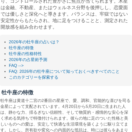
り、コントロールされた豊かさに焦点が当てられます。木星
は金融、不動産、またはウェルネス分野を後押しし、恋愛面
では優しさと深化へと導きます。バランスは、牢獄ではない
安定性からもたらされ、地に足をつけることと、測定された
開放感を組み合わせます。
2026年の牡牛座の占いは？
牡牛座の特徴
牡牛座の性格特性
2026年の占星術予測
FAQ -->
FAQ: 2026年の牡牛座について知っておくべきすべてのこと
このカテゴリーを探索する
牡牛座の特徴
牡牛座は黄道十二宮の2番目の星座で、愛、調和、官能的な喜びを司る
金星によって支配されています。4月20日から5月20日に生まれた人
は、静かな力、揺るぎない信頼性、そして物質的・感情的な安心を深
く求める気持ちで特徴付けられます。彼らの地に足のついた性格と美
しいものへの愛は、安定して快適な生活環境を築くように駆り立てま
す。しかし、所有欲や変化への内面的な抵抗は、時には彼らをあまり