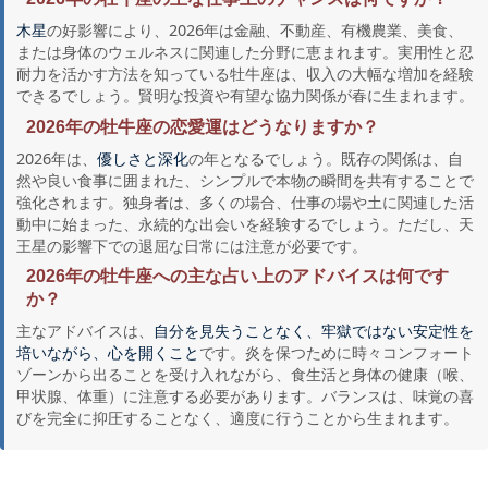
の好影響により、2026年は金融、不動産、有機農業、美食、
木星
または身体のウェルネスに関連した分野に恵まれます。実用性と忍
耐力を活かす方法を知っている牡牛座は、収入の大幅な増加を経験
できるでしょう。賢明な投資や有望な協力関係が春に生まれます。
2026年の牡牛座の恋愛運はどうなりますか？
2026年は、
の年となるでしょう。既存の関係は、自
優しさと深化
然や良い食事に囲まれた、シンプルで本物の瞬間を共有することで
強化されます。独身者は、多くの場合、仕事の場や土に関連した活
動中に始まった、永続的な出会いを経験するでしょう。ただし、天
王星の影響下での退屈な日常には注意が必要です。
2026年の牡牛座への主な占い上のアドバイスは何です
か？
主なアドバイスは、
自分を見失うことなく、牢獄ではない安定性を
です。炎を保つために時々コンフォート
培いながら、心を開くこと
ゾーンから出ることを受け入れながら、食生活と身体の健康（喉、
甲状腺、体重）に注意する必要があります。バランスは、味覚の喜
びを完全に抑圧することなく、適度に行うことから生まれます。