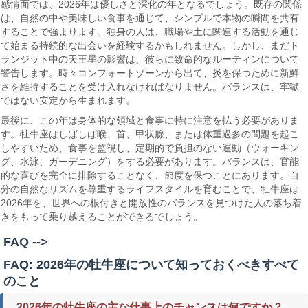
感情面では、2026年は優しさと深化の年となるでしょう。既存の関係
は、自然の中や美味しい食事を通じて、シンプルで本物の瞬間を共有
することで強まります。独身の人は、職場や土に関連する活動を通じ
て始まる持続的な出会いを経験するかもしれません。しかし、まだト
ランジット中の天王星の影響は、彼らに致命的なルーティンについて
警告します。時々コンフォートゾーンから出て、炎を保つために新鮮
さを維持することを受け入れなければなりません。バランスは、牢獄
ではない安定から生まれます。
最後に、この年は身体的な領域と食事に特に注意を払う必要がありま
す。牡牛座はしばしば喉、首、甲状腺、または体重過多の問題を起こ
しやすいため、食事を監視し、定期的で負担のない運動（ウォーキン
グ、水泳、ガーデニング）をする必要があります。バランスは、官能
的な喜びを完全に排除することなく、節度を保つことにあります。自
分の自然なリズムを尊重するライフスタイルを育むことで、牡牛座は
2026年を、世界への根付きと開放性のバランスを見つけた人の落ち着
きをもって乗り越えることができるでしょう。
FAQ -->
FAQ: 2026年の牡牛座について知っておくべきすべて
のこと
2026年の牡牛座の主な仕事上のチャンスは何ですか？