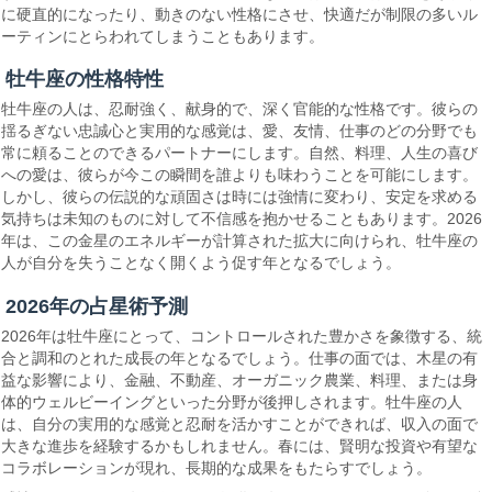
に硬直的になったり、動きのない性格にさせ、快適だが制限の多いル
ーティンにとらわれてしまうこともあります。
牡牛座の性格特性
牡牛座の人は、忍耐強く、献身的で、深く官能的な性格です。彼らの
揺るぎない忠誠心と実用的な感覚は、愛、友情、仕事のどの分野でも
常に頼ることのできるパートナーにします。自然、料理、人生の喜び
への愛は、彼らが今この瞬間を誰よりも味わうことを可能にします。
しかし、彼らの伝説的な頑固さは時には強情に変わり、安定を求める
気持ちは未知のものに対して不信感を抱かせることもあります。2026
年は、この金星のエネルギーが計算された拡大に向けられ、牡牛座の
人が自分を失うことなく開くよう促す年となるでしょう。
2026年の占星術予測
2026年は牡牛座にとって、コントロールされた豊かさを象徴する、統
合と調和のとれた成長の年となるでしょう。仕事の面では、木星の有
益な影響により、金融、不動産、オーガニック農業、料理、または身
体的ウェルビーイングといった分野が後押しされます。牡牛座の人
は、自分の実用的な感覚と忍耐を活かすことができれば、収入の面で
大きな進歩を経験するかもしれません。春には、賢明な投資や有望な
コラボレーションが現れ、長期的な成果をもたらすでしょう。