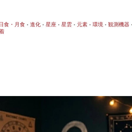
日食・月食
進化
星座
星雲
元素
環境
観測機器
着