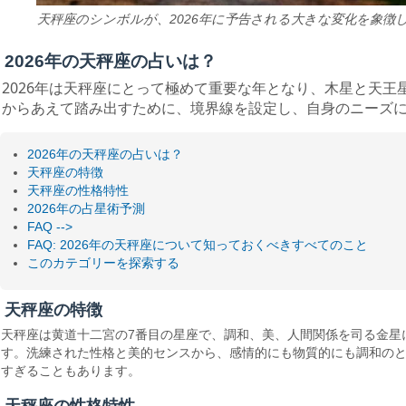
天秤座のシンボルが、2026年に予告される大きな変化を象徴
2026年の天秤座の占いは？
2026年は天秤座にとって極めて重要な年となり、木星と天
からあえて踏み出すために、境界線を設定し、自身のニーズ
2026年の天秤座の占いは？
天秤座の特徴
天秤座の性格特性
2026年の占星術予測
FAQ -->
FAQ: 2026年の天秤座について知っておくべきすべてのこと
このカテゴリーを探索する
天秤座の特徴
天秤座は黄道十二宮の7番目の星座で、調和、美、人間関係を司る金星に
す。洗練された性格と美的センスから、感情的にも物質的にも調和の
すぎることもあります。