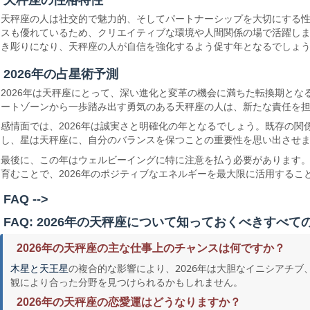
天秤座の性格特性
天秤座の人は社交的で魅力的、そしてパートナーシップを大切にする
スも優れているため、クリエイティブな環境や人間関係の場で活躍しま
き彫りになり、天秤座の人が自信を強化するよう促す年となるでしょ
2026年の占星術予測
2026年は天秤座にとって、深い進化と変革の機会に満ちた転換期と
ートゾーンから一歩踏み出す勇気のある天秤座の人は、新たな責任を
感情面では、2026年は誠実さと明確化の年となるでしょう。既存の
し、星は天秤座に、自分のバランスを保つことの重要性を思い出させ
最後に、この年はウェルビーイングに特に注意を払う必要があります
育むことで、2026年のポジティブなエネルギーを最大限に活用するこ
FAQ -->
FAQ: 2026年の天秤座について知っておくべきすべて
2026年の天秤座の主な仕事上のチャンスは何ですか？
の複合的な影響により、2026年は大胆なイニシアチ
木星と天王星
観により合った分野を見つけられるかもしれません。
2026年の天秤座の恋愛運はどうなりますか？