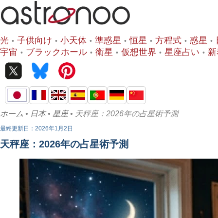
光
子供向け
小天体
準惑星
恒星
方程式
惑星
宇宙
ブラックホール
衛星
仮想世界
星座占い
新
ホーム
•
日本
•
星座
• 天秤座：2026年の占星術予測
最終更新日：2026年1月2日
天秤座：2026年の占星術予測