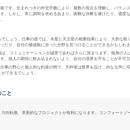
性格です。生まれつきの外交手腕により、複数の視点を理解し、バラン
す。しかし、常に調和を求めるあまり、困難な決断を避けたり、過度な妥
う。
なるでしょう。仕事の面では、木星と天王星の相乗効果により、大胆な取
担ったり、自分の価値観に合った分野を見つけることができるかもしれ
関係は、コミュニケーションが誠実であればさらに深まります。独身の人
ます。他人の期待に飲み込まれないよう、自分の境界を守ることが不可
。仕事の野心と個人的な約束の間で、天秤座は限界を設け、内なる声に
とができるでしょう。
のこと
ブ、方向転換、革新的なプロジェクトが有利になります。コンフォートゾ